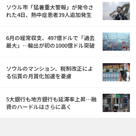
ソウル市「猛暑重大警報」が発令さ
れた4日、熱中症患者39人追加発生
6月の経常収支、497億ドルで「過去
最大」…輸出が初の1000億ドル突破
ソウルのマンション、税制改正によ
る伝貰の月貰化加速を憂慮
5大銀行も地方銀行も延滞率上昇…融
資のハードルはさらに高く