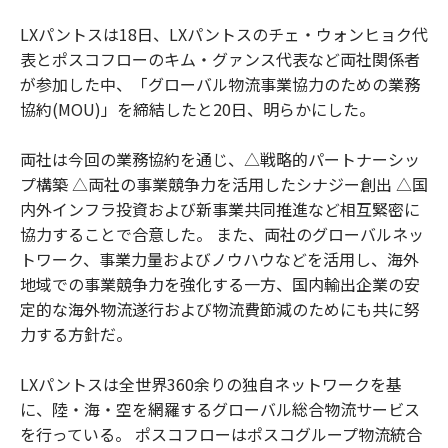
LXパントスは18日、LXパントスのチェ・ウォンヒョク代
表とポスコフローのキム・グァンス代表など両社関係者
が参加した中、「グローバル物流事業協力のための業務
協約(MOU)」を締結したと20日、明らかにした。
両社は今回の業務協約を通じ、△戦略的パートナーシッ
プ構築 △両社の事業競争力を活用したシナジー創出 △国
内外インフラ投資および新事業共同推進など相互緊密に
協力することで合意した。 また、両社のグローバルネッ
トワーク、事業力量およびノウハウなどを活用し、海外
地域での事業競争力を強化する一方、国内輸出企業の安
定的な海外物流遂行および物流費節減のためにも共に努
力する方針だ。
LXパントスは全世界360余りの独自ネットワークを基
に、陸・海・空を網羅するグローバル総合物流サービス
を行っている。 ポスコフローはポスコグループ物流統合