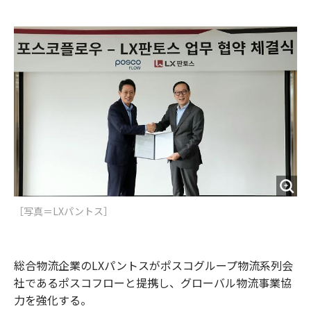
e
t
m
m
b
t
o
i
o
e
u
n
o
r
t
k
［写真＝​LXパントス］
総合物流企業のLXパントスがポスコグループ物流系列会
社であるポスコフローと提携し、グローバル物流事業協
力を強化する。