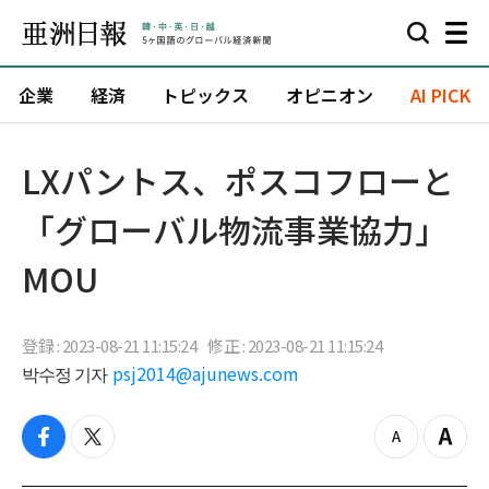
企業
経済
トピックス
オピニオン
AI PICK
​LXパントス、ポスコフローと
「グローバル物流事業協力」
MOU
登録 : 2023-08-21 11:15:24
修正 : 2023-08-21 11:15:24
박수정 기자
psj2014@ajunews.com
f
t
z
Z
a
w
o
o
c
i
o
o