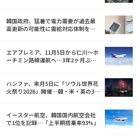
の供給契約を締結
韓国政府、猛暑で電力需要が過去最
高更新の可能性に需給対応体制を点
検
エアプレミア、11月5日から仁川〜ホ
ーチミン路線運航へ…3年2ヶ月ぶり
の再開
ハンファ、来月5日に「ソウル世界花
火祭り2026」開催…韓・米・英の3カ
国が参加
イースター航空、韓国国内航空会社
で1位を記録…「上半期搭乗率93%」