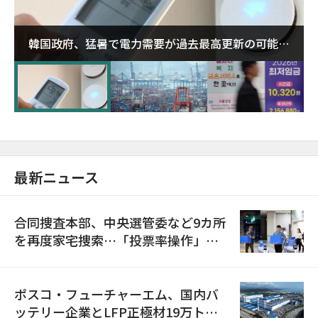
韓国政府、猛暑で電力需要が過去最高更新の可能性
に需給対応体制を点検
最新ニュース
合同捜査本部、中央選管委など9カ所
を再度家宅捜索…「投票率操作」の
資料を確保
ポスコ・フューチャーエム、国内バ
ッテリー企業とLFP正極材19万トン