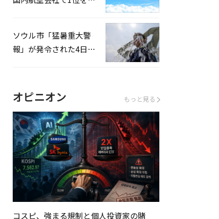
録…「上半期搭乗率
93%」
ソウル市「猛暑重大警
報」が発令された4日、
熱中症患者39人追加発
生
オピニオン
もっと見る
コスピ、強まる規制と個人投資家の賭