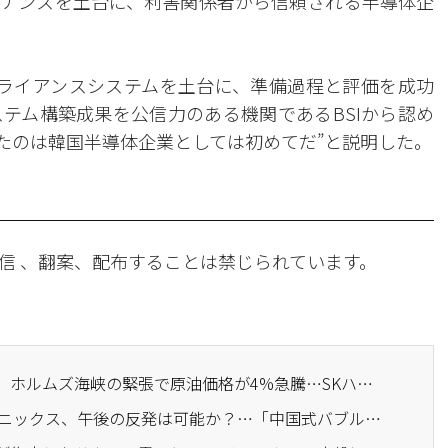
ナンスを土台に、利害関係者から信頼される半導体企
プライアンスシステムを土台に、準備過程と評価を成功
テム構築成果を公信力のある機関であるBSIから認め
したのは韓国半導体企業としては初めてだ”と説明した。
信 、翻案、配布することは禁じられています。
· ニューヨーク証券市場、ホルムズ海峡の緊張で原油価格が4%急騰…SKハイニックスADRは5%下落
· サムスン電子・SKハイニックス、午後の反発は可能か？…「中国式バブル」陰謀論も登場