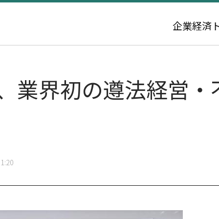
企業
経済
ス、業界初の遵法経営・
1:20