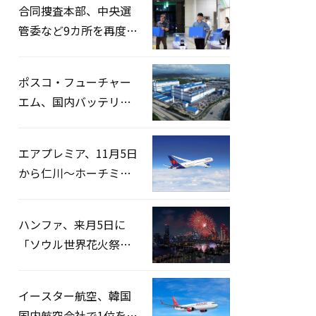
合同捜査本部、中央選
管委など9カ所を再度家
宅捜索…「投票率操
作」の資料を確保
ポスコ・フューチャー
エム、国内バッテリー
企業とLFP正極材19万ト
ンの供給契約を締結
エアプレミア、11月5日
から仁川〜ホーチミン
路線運航へ…3年2ヶ月
ぶりの再開
ハンファ、来月5日に
「ソウル世界花火祭り
2026」開催…韓・米・
英の3カ国が参加
イースター航空、韓国
国内航空会社で1位を記