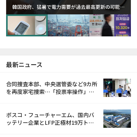
韓国政府、猛暑で電力需要が過去最高更新の可能性
に需給対応体制を点検
最新ニュース
合同捜査本部、中央選管委など9カ所
を再度家宅捜索…「投票率操作」の
資料を確保
ポスコ・フューチャーエム、国内バ
ッテリー企業とLFP正極材19万トン
の供給契約を締結