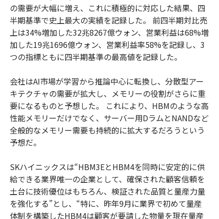
の需要が大幅に増え、これに積極的に対応した結果、四
半期基準で史上最大の実績を記録した。 前四半期対比売
上は34%増加した32兆8267億ウォン、営業利益は68%増
加した19兆1696億ウォン、営業利益率58%を記録し、3
つの指標ともに四半期基準の最高値を記録した。
会社はAI市場が学習から推論中心に転換し、分散型アー
キテクチャの需要が拡大し、メモリーの役割がさらに重
要になるものと予想した。 これにより、HBMのような高
性能メモリーだけでなく、サーバー用DラムとNANDなど
全般的なメモリー需要も持続的に拡大するだろうという
予想だ。
SKハイニックスは“HBM3EとHBM4を同時に安定的に供
給できる業界唯一の企業として、確保された顧客信頼を
土台に技術優位はもちろん、検証された品質と量産力量
を強化する”とし、“特に、昨年9月に業界で初めて量産
体制を構築したHBM4は顧客が要請した物量を現在量産