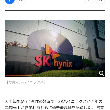
f
t
z
Z
a
w
o
o
c
i
o
o
e
t
m
m
b
t
o
i
o
e
u
n
o
r
t
k
［写真＝SKハイニックス］
人工知能(AI)半導体の好況で、SKハイニックスが昨年の
年間売上と営業利益ともに過去最高値を記録した。 営業