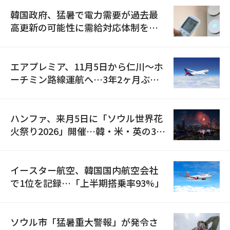
韓国政府、猛暑で電力需要が過去最
高更新の可能性に需給対応体制を点
検
エアプレミア、11月5日から仁川〜ホ
ーチミン路線運航へ…3年2ヶ月ぶり
の再開
ハンファ、来月5日に「ソウル世界花
火祭り2026」開催…韓・米・英の3カ
国が参加
イースター航空、韓国国内航空会社
で1位を記録…「上半期搭乗率93%」
ソウル市「猛暑重大警報」が発令さ