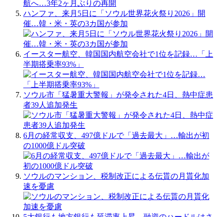
ハンファ、来月5日に「ソウル世界花火祭り2026」開
催…韓・米・英の3カ国が参加
イースター航空、韓国国内航空会社で1位を記録…「上
半期搭乗率93%」
ソウル市「猛暑重大警報」が発令された4日、熱中症患
者39人追加発生
6月の経常収支、497億ドルで「過去最大」…輸出が初
の1000億ドル突破
ソウルのマンション、税制改正による伝貰の月貰化加
速を憂慮
5大銀行も地方銀行も延滞率上昇…融資のハードルはさ