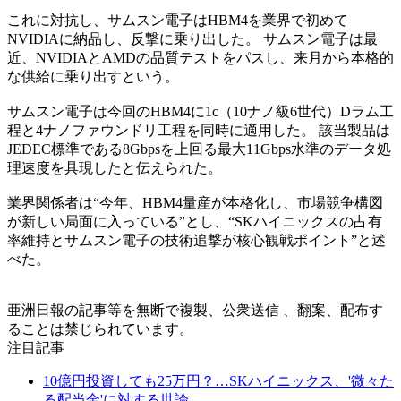
これに対抗し、サムスン電子はHBM4を業界で初めて
NVIDIAに納品し、反撃に乗り出した。 サムスン電子は最
近、NVIDIAとAMDの品質テストをパスし、来月から本格的
な供給に乗り出すという。
サムスン電子は今回のHBM4に1c（10ナノ級6世代）Dラム工
程と4ナノファウンドリ工程を同時に適用した。 該当製品は
JEDEC標準である8Gbpsを上回る最大11Gbps水準のデータ処
理速度を具現したと伝えられた。
業界関係者は“今年、HBM4量産が本格化し、市場競争構図
が新しい局面に入っている”とし、“SKハイニックスの占有
率維持とサムスン電子の技術追撃が核心観戦ポイント”と述
べた。
亜洲日報の記事等を無断で複製、公衆送信 、翻案、配布す
ることは禁じられています。
注目記事
10億円投資しても25万円？…SKハイニックス、'微々た
る配当金'に対する世論