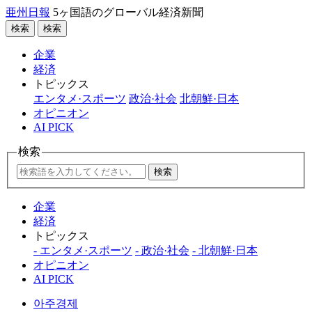
亜州日報
5ヶ国語のグローバル経済新聞
検索
検索
企業
経済
トピックス
エンタメ·スポーツ
政治·社会
北朝鮮·日本
オピニオン
AI PICK
検索
検索
企業
経済
トピックス
- エンタメ·スポーツ
- 政治·社会
- 北朝鮮·日本
オピニオン
AI PICK
아주경제