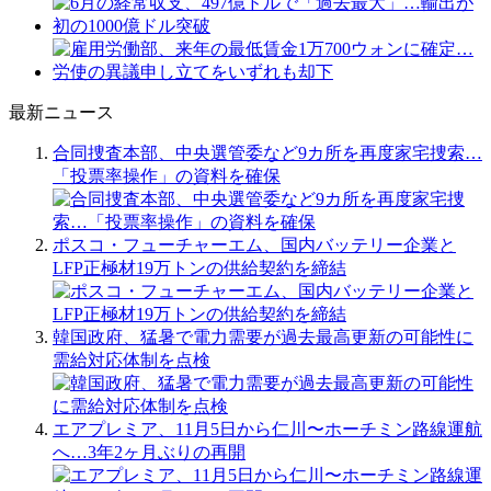
最新ニュース
合同捜査本部、中央選管委など9カ所を再度家宅捜索…
「投票率操作」の資料を確保
ポスコ・フューチャーエム、国内バッテリー企業と
LFP正極材19万トンの供給契約を締結
韓国政府、猛暑で電力需要が過去最高更新の可能性に
需給対応体制を点検
エアプレミア、11月5日から仁川〜ホーチミン路線運航
へ…3年2ヶ月ぶりの再開