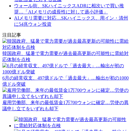
ウォール街、SKハイニックスADRに相次いで買い推
奨…「AIメモリの成長性に対して過小評価」
AIメモリ需要に対応…SKハイニックス、用イン・清州
に54兆ウォン投資
注目記事
韓国政府、猛暑で電力需要が過去最高更新の可能性に需給対
応体制を点検
6月の経常収支、497億ドルで「過去最大」…輸出が初の1000
億ドル突破
雇用労働部、来年の最低賃金1万700ウォンに確定…労使の異
議申し立てをいずれも却下