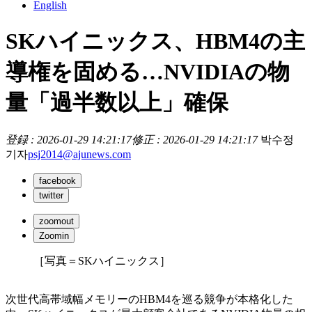
English
SKハイニックス、HBM4の主
導権を固める…NVIDIAの物
量「過半数以上」確保
登録 : 2026-01-29 14:21:17
修正 : 2026-01-29 14:21:17
박수정
기자
psj2014@ajunews.com
facebook
twitter
zoomout
Zoomin
［写真＝SKハイニックス］
次世代高帯域幅メモリーのHBM4を巡る競争が本格化した