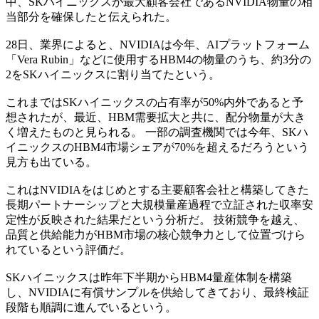
中、SKハイニックスが最大顧客会社であるNVIDIA物量の相
当部分を確保したと伝えられた。
28日、業界によると、NVIDIAは今年、AIプラットフォーム
「Vera Rubin」などに使用するHBM4の物量のうち、約3分の
2をSKハイニックスに割り当てたという。
これまではSKハイニックスの占有率が50%内外であると予
想されたが、最近、HBM需要拡大と共に、配分物量が大き
く増えたものと見られる。 一部の調査機関では今年、SKハ
イニックスのHBM4市場シェアが70%を超えるだろうという
見方も出ている。
これはNVIDIAをはじめとする主要顧客会社と構築してきた
長期パートナーシップと大規模量産過程で立証された収率安
定性が反映された結果だという分析だ。 技術競争を越え、
品質と供給能力がHBM市場の核心競争力として位置づけら
れているという評価だ。
SKハイニックスは昨年下半期からHBM4量産体制を構築
し、NVIDIAに有償サンプルを供給してきており、最終検証
段階も順調に進んでいるという。