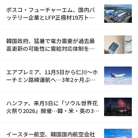
ポスコ・フューチャーエム、国内バ
ッテリー企業とLFP正極材19万トン
の供給契約を締結
韓国政府、猛暑で電力需要が過去最
高更新の可能性に需給対応体制を点
検
エアプレミア、11月5日から仁川〜ホ
ーチミン路線運航へ…3年2ヶ月ぶり
の再開
ハンファ、来月5日に「ソウル世界花
火祭り2026」開催…韓・米・英の3カ
国が参加
イースター航空、韓国国内航空会社