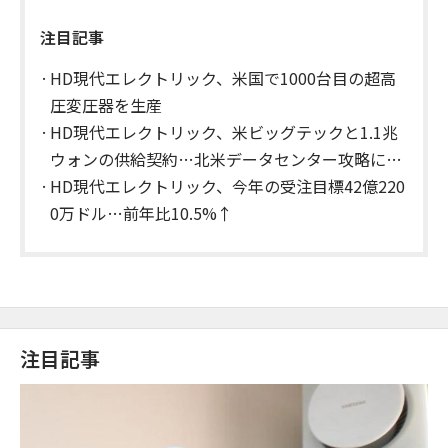
注目記事
HD現代エレクトリック、米国で1000台目の超高
圧変圧器を生産
HD現代エレクトリック、米ビッグテックと1.1兆
ウォンの供給契約…北米データセンター攻略に拍
車
HD現代エレクトリック、今年の受注目標42億220
0万ドル…前年比10.5%↑
注目記事