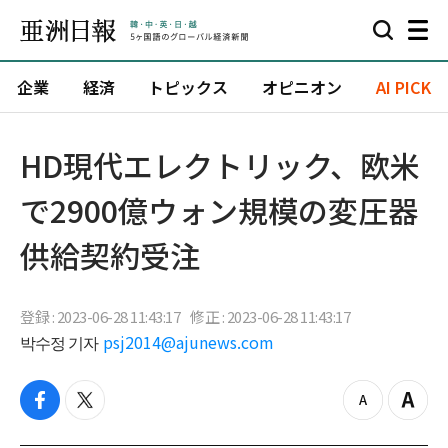
企業
経済
トピックス
オピニオン
AI PICK
HD現代エレクトリック、欧米
で2900億ウォン規模の変圧器
供給契約受注
登録 : 2023-06-28 11:43:17
修正 : 2023-06-28 11:43:17
박수정 기자
psj2014@ajunews.com
f
t
z
Z
a
w
o
o
c
i
o
o