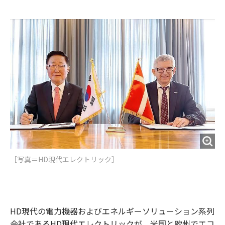
e
t
m
m
b
t
o
i
o
e
u
n
o
r
t
k
［写真＝HD現代エレクトリック］
HD現代の電力機器およびエネルギーソリューション系列
会社であるHD現代エレクトリックが、米国と欧州でエコ