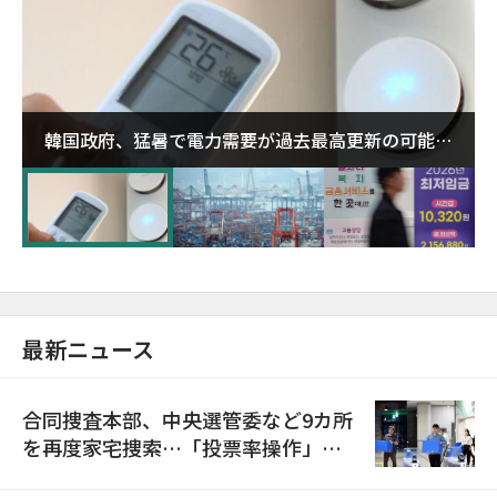
韓国政府、猛暑で電力需要が過去最高更新の可能性
に需給対応体制を点検
最新ニュース
合同捜査本部、中央選管委など9カ所
を再度家宅捜索…「投票率操作」の
資料を確保