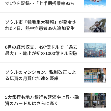
で1位を記録…「上半期搭乗率93%」
ソウル市「猛暑重大警報」が発令さ
れた4日、熱中症患者39人追加発生
6月の経常収支、497億ドルで「過去
最大」…輸出が初の1000億ドル突破
ソウルのマンション、税制改正によ
る伝貰の月貰化加速を憂慮
5大銀行も地方銀行も延滞率上昇…融
資のハードルはさらに高く