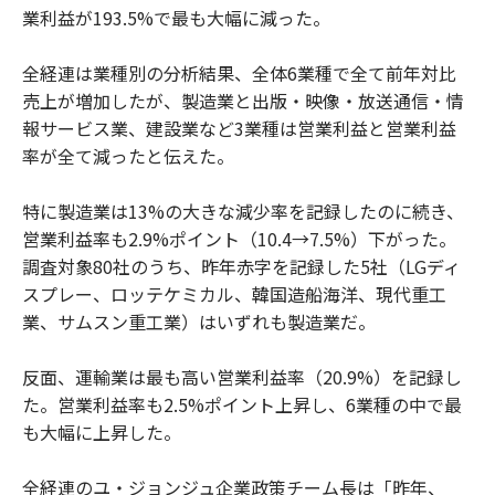
業利益が193.5%で最も大幅に減った。
全経連は業種別の分析結果、全体6業種で全て前年対比
売上が増加したが、製造業と出版・映像・放送通信・情
報サービス業、建設業など3業種は営業利益と営業利益
率が全て減ったと伝えた。
特に製造業は13%の大きな減少率を記録したのに続き、
営業利益率も2.9%ポイント（10.4→7.5%）下がった。
調査対象80社のうち、昨年赤字を記録した5社（LGディ
スプレー、ロッテケミカル、韓国造船海洋、現代重工
業、サムスン重工業）はいずれも製造業だ。
反面、運輸業は最も高い営業利益率（20.9%）を記録し
た。営業利益率も2.5%ポイント上昇し、6業種の中で最
も大幅に上昇した。
全経連のユ・ジョンジュ企業政策チーム長は「昨年、