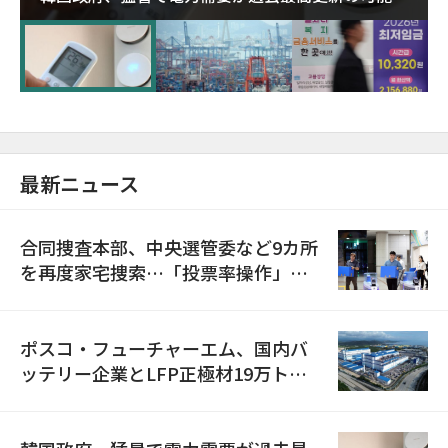
に需給対応体制を点検
最新ニュース
合同捜査本部、中央選管委など9カ所
を再度家宅捜索…「投票率操作」の
資料を確保
ポスコ・フューチャーエム、国内バ
ッテリー企業とLFP正極材19万トン
の供給契約を締結