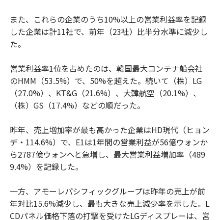
また、これらの企業のうち10%以上の営業利益率を記録
した企業は計11社で、前年（23社）比半分水準に減少し
た。
営業利益率1位を占めたのは、韓国最大コンテナ船会社
のHMM（53.5%）で、50%を超えた。続いて（株）LG
（27.0%）、KT&G（21.6%）、大韓航空（20.1%）、
（株）GS（17.4%）などの順だった。
昨年、売上増加率が最も高かった企業はHD現代（ヒョン
デ・114.6%）で、E1は1年間の営業利益が56億ウォンか
ら2787億ウォンへと急増し、最大営業利益増加率（489
9.4%）を記録した。
一方、アモーレパシフィックグループは昨年の売上が前
年対比15.6%減少し、最も大きな売上減少率を示した。L
CDパネル価格下落の打撃を受けたLGディスプレーは、営