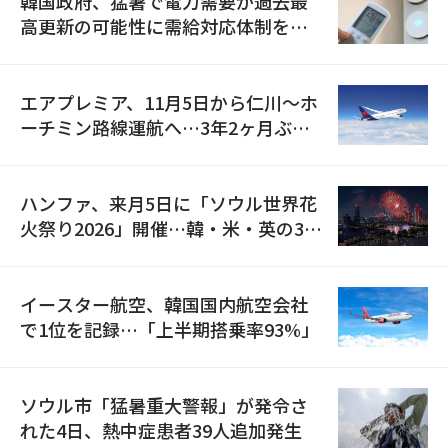
韓国政府、猛暑で電力需要が過去最
高更新の可能性に需給対応体制を点
検
エアプレミア、11月5日から仁川〜ホ
ーチミン路線運航へ…3年2ヶ月ぶり
の再開
ハンファ、来月5日に「ソウル世界花
火祭り2026」開催…韓・米・英の3カ
国が参加
イースター航空、韓国国内航空会社
で1位を記録…「上半期搭乗率93%」
ソウル市「猛暑重大警報」が発令さ
れた4日、熱中症患者39人追加発生