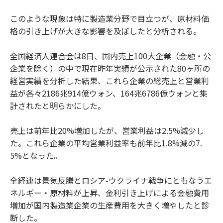
このような現象は特に製造業分野で目立つが、原材料価
格の引き上げが大きな影響を及ぼしたと分析される。
全国経済人連合会は8日、国内売上100大企業（金融・公
企業を除く）の中で現在昨年実績が公示された80ヶ所の
経営実績を分析した結果、これら企業の総売上と営業利
益が各々2186兆914億ウォン、164兆6786億ウォンと集
計されたと明らかにした。
売上は前年比20%増加したが、営業利益は2.5%減少し
た。これら企業の平均営業利益率も前年比1.8%減の7.
5%となった。
全経連は景気反騰とロシア-ウクライナ戦争にともなうエ
ネルギー・原材料が上昇、金利引き上げによる金融費用
増加が国内製造業企業の生産費用を大きく増やしたと診
断した。