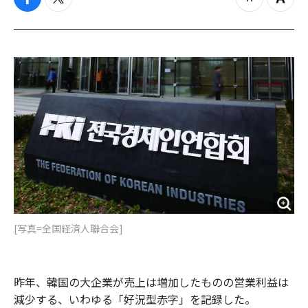
f
t
z
Z
a
w
o
o
c
i
o
o
e
t
m
m
b
t
o
i
o
e
u
n
o
r
t
k
[写真=全国経済人聯合会]
昨年、韓国の大企業が売上は増加したものの営業利益は
減少する、いわゆる「好況型赤字」を記録した。