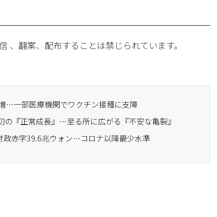
信 、翻案、配布することは禁じられています。
者急増…一部医療機関でワクチン接種に支障
後初の『正常成長』…至る所に広がる『不安な亀裂』
家財政赤字39.6兆ウォン…コロナ以降最少水準