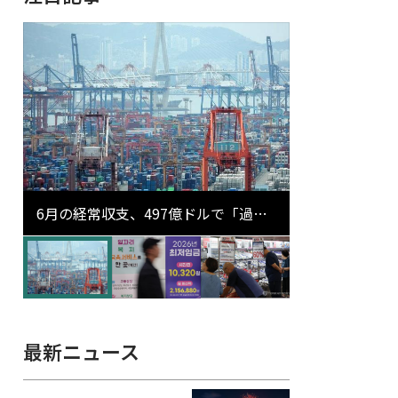
6月の経常収支、497億ドルで「過去
最大」…輸出が初の1000億ドル突破
最新ニュース