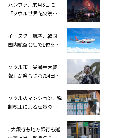
ハンファ、来月5日に
「ソウル世界花火祭り
2026」開催…韓・米・
英の3カ国が参加
イースター航空、韓国
国内航空会社で1位を記
録…「上半期搭乗率
93%」
ソウル市「猛暑重大警
報」が発令された4日、
熱中症患者39人追加発
生
ソウルのマンション、税
制改正による伝貰の月
貰化加速を憂慮
5大銀行も地方銀行も延
滞率上昇…融資のハー