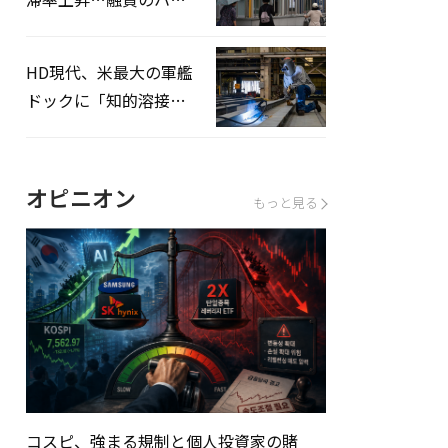
ドルはさらに高く
HD現代、米最大の軍艦
ドックに「知的溶接」
システムを導入へ
オピニオン
もっと見る
コスピ、強まる規制と個人投資家の賭