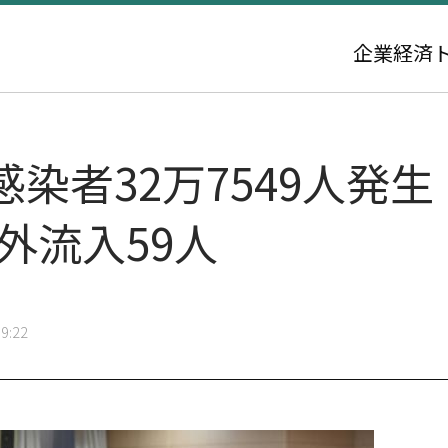
企業
経済
規感染者32万7549人
海外流入59人
9:22