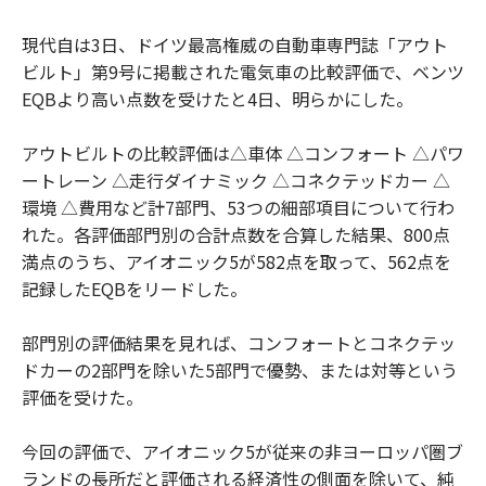
現代自は3日、ドイツ最高権威の自動車専門誌「アウト
ビルト」第9号に掲載された電気車の比較評価で、ベンツ
EQBより高い点数を受けたと4日、明らかにした。
アウトビルトの比較評価は△車体 △コンフォート △パワ
ートレーン △走行ダイナミック △コネクテッドカー △
環境 △費用など計7部門、53つの細部項目について行わ
れた。各評価部門別の合計点数を合算した結果、800点
満点のうち、アイオニック5が582点を取って、562点を
記録したEQBをリードした。
部門別の評価結果を見れば、コンフォートとコネクテッ
ドカーの2部門を除いた5部門で優勢、または対等という
評価を受けた。
今回の評価で、アイオニック5が従来の非ヨーロッパ圏ブ
ランドの長所だと評価される経済性の側面を除いて、純