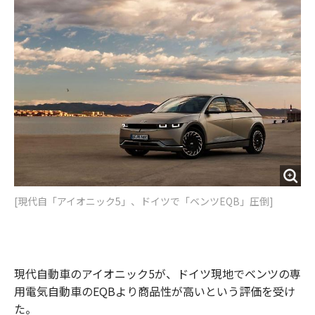
o
e
u
n
o
r
t
k
[現代自「アイオニック5」、ドイツで「ベンツEQB」圧倒]
現代自動車のアイオニック5が、ドイツ現地でベンツの専
用電気自動車のEQBより商品性が高いという評価を受け
た。