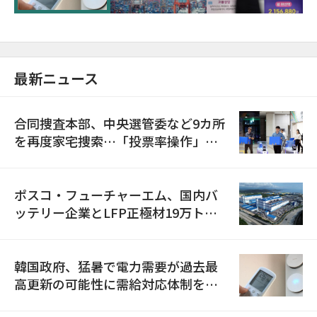
最新ニュース
合同捜査本部、中央選管委など9カ所
を再度家宅捜索…「投票率操作」の
資料を確保
ポスコ・フューチャーエム、国内バ
ッテリー企業とLFP正極材19万トン
の供給契約を締結
韓国政府、猛暑で電力需要が過去最
高更新の可能性に需給対応体制を点
検