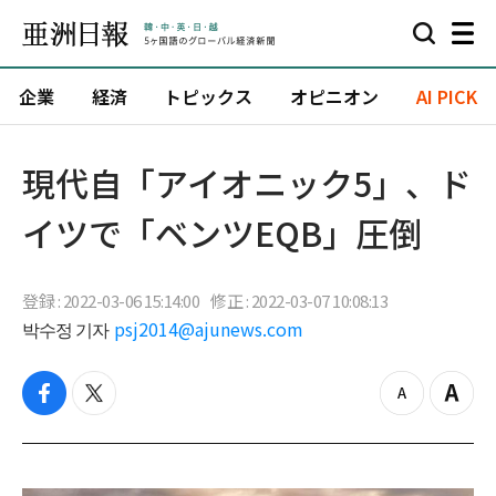
企業
経済
トピックス
オピニオン
AI PICK
現代自「アイオニック5」、ド
イツで「ベンツEQB」圧倒
登録 : 2022-03-06 15:14:00
修正 : 2022-03-07 10:08:13
박수정 기자
psj2014@ajunews.com
f
t
z
Z
a
w
o
o
c
i
o
o
e
t
m
m
b
t
o
i