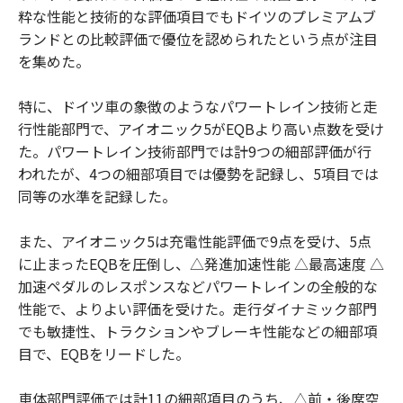
粋な性能と技術的な評価項目でもドイツのプレミアムブ
ランドとの比較評価で優位を認められたという点が注目
を集めた。
特に、ドイツ車の象徴のようなパワートレイン技術と走
行性能部門で、アイオニック5がEQBより高い点数を受け
た。パワートレイン技術部門では計9つの細部評価が行
われたが、4つの細部項目では優勢を記録し、5項目では
同等の水準を記録した。
また、アイオニック5は充電性能評価で9点を受け、5点
に止まったEQBを圧倒し、△発進加速性能 △最高速度 △
加速ペダルのレスポンスなどパワートレインの全般的な
性能で、よりよい評価を受けた。走行ダイナミック部門
でも敏捷性、トラクションやブレーキ性能などの細部項
目で、EQBをリードした。
車体部門評価では計11の細部項目のうち、△前・後席空