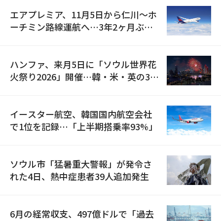
エアプレミア、11月5日から仁川〜ホ
ーチミン路線運航へ…3年2ヶ月ぶり
の再開
ハンファ、来月5日に「ソウル世界花
火祭り2026」開催…韓・米・英の3カ
国が参加
イースター航空、韓国国内航空会社
で1位を記録…「上半期搭乗率93%」
ソウル市「猛暑重大警報」が発令さ
れた4日、熱中症患者39人追加発生
6月の経常収支、497億ドルで「過去