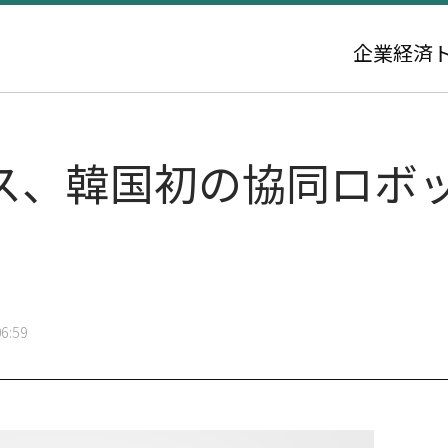
企業
経済
ス、韓国初の協同ロボ
6:59