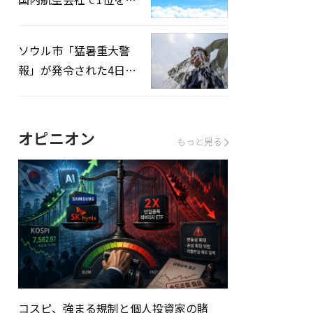
録…「上半期搭乗率
93%」
ソウル市「猛暑重大警
報」が発令された4日、
熱中症患者39人追加発
生
オピニオン
もっと見る
コスピ、強まる規制と個人投資家の賭