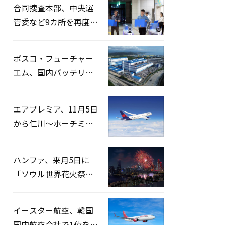
合同捜査本部、中央選
管委など9カ所を再度家
宅捜索…「投票率操
作」の資料を確保
ポスコ・フューチャー
エム、国内バッテリー
企業とLFP正極材19万ト
ンの供給契約を締結
エアプレミア、11月5日
から仁川〜ホーチミン
路線運航へ…3年2ヶ月
ぶりの再開
ハンファ、来月5日に
「ソウル世界花火祭り
2026」開催…韓・米・
英の3カ国が参加
イースター航空、韓国
国内航空会社で1位を記