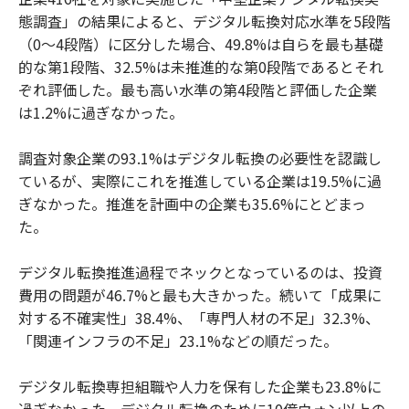
態調査」の結果によると、デジタル転換対応水準を5段階
（0～4段階）に区分した場合、49.8%は自らを最も基礎
的な第1段階、32.5%は未推進的な第0段階であるとそれ
ぞれ評価した。最も高い水準の第4段階と評価した企業
は1.2%に過ぎなかった。
調査対象企業の93.1%はデジタル転換の必要性を認識し
ているが、実際にこれを推進している企業は19.5%に過
ぎなかった。推進を計画中の企業も35.6%にとどまっ
た。
デジタル転換推進過程でネックとなっているのは、投資
費用の問題が46.7%と最も大きかった。続いて「成果に
対する不確実性」38.4%、「専門人材の不足」32.3%、
「関連インフラの不足」23.1%などの順だった。
デジタル転換専担組職や人力を保有した企業も23.8%に
過ぎなかった。デジタル転換のために10億ウォン以上の