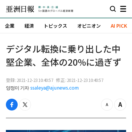
企業
経済
トピックス
オピニオン
AI PICK
デジタル転換に乗り出した中
堅企業、全体の20%に過ぎず
登録 : 2021-12-23 10:40:57
修正 : 2021-12-23 10:40:57
양정미 기자
ssaleya@ajunews.com
f
t
z
Z
a
w
o
o
c
i
o
o
e
t
m
m
b
t
o
i