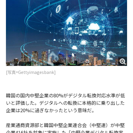
o
e
u
n
o
r
t
k
[写真=Gettyimagesbank]
韓国の国内中堅企業の80%がデジタル転換対応水準が低
いと評価した。デジタルへの転換に本格的に乗り出した
企業は20%に過ぎなかったという意味だ。
産業通商資源部と韓国中堅企業連合会（中堅連）が中堅
企業416社を対象に実施した「中堅企業デジタル転換実