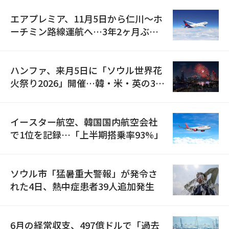
エアプレミア、11月5日から仁川〜ホ
ーチミン路線運航へ…3年2ヶ月ぶり
の再開
ハンファ、来月5日に「ソウル世界花
火祭り2026」開催…韓・米・英の3カ
国が参加
イースター航空、韓国国内航空会社
で1位を記録…「上半期搭乗率93%」
ソウル市「猛暑重大警報」が発令さ
れた4日、熱中症患者39人追加発生
6月の経常収支、497億ドルで「過去