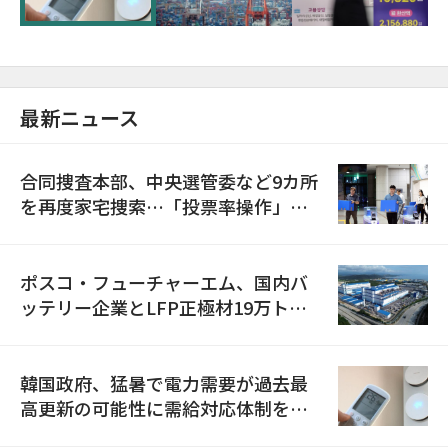
最新ニュース
合同捜査本部、中央選管委など9カ所
を再度家宅捜索…「投票率操作」の
資料を確保
ポスコ・フューチャーエム、国内バ
ッテリー企業とLFP正極材19万トン
の供給契約を締結
韓国政府、猛暑で電力需要が過去最
高更新の可能性に需給対応体制を点
検