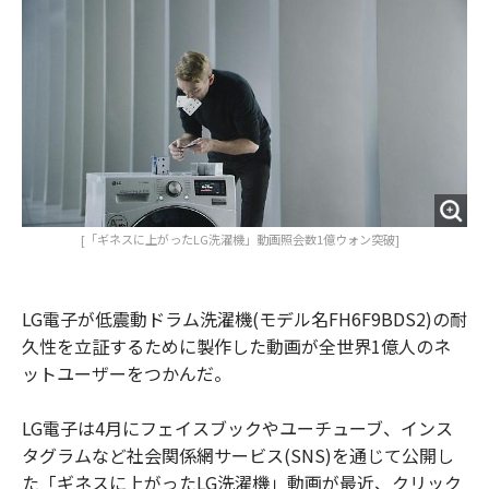
o
e
u
n
o
r
t
k
[「ギネスに上がったLG洗濯機」動画照会数1億ウォン突破]
LG電子が低震動ドラム洗濯機(モデル名FH6F9BDS2)の耐
久性を立証するために製作した動画が全世界1億人のネ
ットユーザーをつかんだ。
LG電子は4月にフェイスブックやユーチューブ、インス
タグラムなど社会関係網サービス(SNS)を通じて公開し
た「ギネスに上がったLG洗濯機」動画が最近、クリック