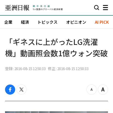
企業
経済
トピックス
オピニオン
AI PICK
「ギネスに上がったLG洗濯
機」動画照会数1億ウォン突破
登録 : 2016-08-15 12:50:33
修正 : 2016-08-15 12:50:33
f
t
z
Z
a
w
o
o
c
i
o
o
e
t
m
m
b
t
o
i