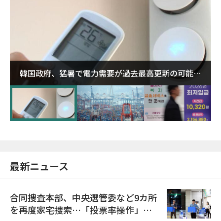
韓国政府、猛暑で電力需要が過去最高更新の可能性
に需給対応体制を点検
最新ニュース
合同捜査本部、中央選管委など9カ所
を再度家宅捜索…「投票率操作」の