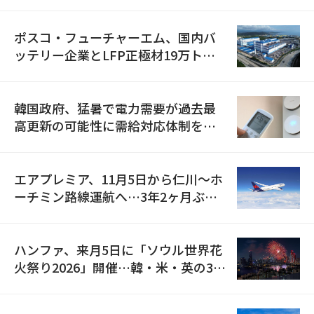
資料を確保
ポスコ・フューチャーエム、国内バ
ッテリー企業とLFP正極材19万トン
の供給契約を締結
韓国政府、猛暑で電力需要が過去最
高更新の可能性に需給対応体制を点
検
エアプレミア、11月5日から仁川〜ホ
ーチミン路線運航へ…3年2ヶ月ぶり
の再開
ハンファ、来月5日に「ソウル世界花
火祭り2026」開催…韓・米・英の3カ
国が参加