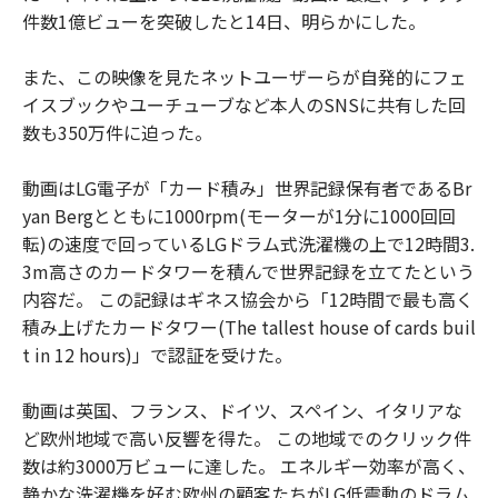
件数1億ビューを突破したと14日、明らかにした。
また、この映像を見たネットユーザーらが自発的にフェ
イスブックやユーチューブなど本人のSNSに共有した回
数も350万件に迫った。
動画はLG電子が「カード積み」世界記録保有者であるBr
yan Bergとともに1000rpm(モーターが1分に1000回回
転)の速度で回っているLGドラム式洗濯機の上で12時間3.
3m高さのカードタワーを積んで世界記録を立てたという
内容だ。 この記録はギネス協会から「12時間で最も高く
積み上げたカードタワー(The tallest house of cards buil
t in 12 hours)」で認証を受けた。
動画は英国、フランス、ドイツ、スペイン、イタリアな
ど欧州地域で高い反響を得た。 この地域でのクリック件
数は約3000万ビューに達した。 エネルギー効率が高く、
静かな洗濯機を好む欧州の顧客たちがLG低震動のドラム