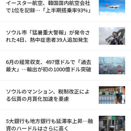
イースター航空、韓国国内航空会社
で1位を記録…「上半期搭乗率93%」
ソウル市「猛暑重大警報」が発令さ
れた4日、熱中症患者39人追加発生
6月の経常収支、497億ドルで「過去
最大」…輸出が初の1000億ドル突破
ソウルのマンション、税制改正によ
る伝貰の月貰化加速を憂慮
5大銀行も地方銀行も延滞率上昇…融
資のハードルはさらに高く