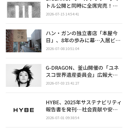
トル公開と同時に全席完売！…
「XX : COSMOS」一般販売開始7
2026-07-15 14:54:41
分でソールドアウト
ハン・ガンの独立書店「本屋今
日」、8年の歩みに幕…入居ビル
の売却で閉店へ
2026-07-08 10:51:04
G-DRAGON、釜山開催の「ユネ
スコ世界遺産委員会」広報大使
に委嘱…芸術を通じた平和のメ
2026-07-03 15:41:27
ッセージを発信
HYBE、2025年サステナビリティ
報告書を発刊…社会貢献や安全
衛生の成果を公開
2026-07-01 09:38:54