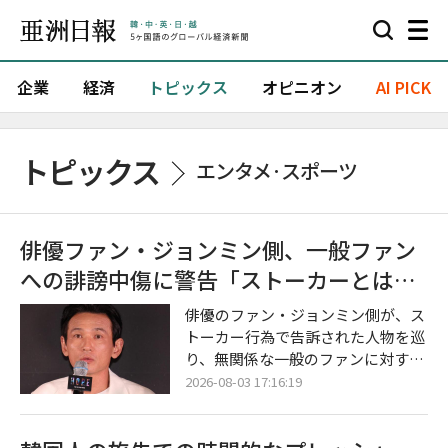
企業
経済
トピックス
オピニオン
AI PICK
トピックス
エンタメ·スポーツ
俳優ファン・ジョンミン側、一般ファン
への誹謗中傷に警告「ストーカーとは無
関係」
俳優のファン・ジョンミン側が、ス
トーカー行為で告訴された人物を巡
り、無関係な一般のファンに対する
悪質な誹謗中傷や憶測コメントをや
2026-08-03 17:16:19
めるよう強く求めた。 所属事務所S
EM COMPANYは7月31日、公式SNS
を通じて「ファン・ジョンミンとは