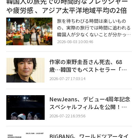
韓国人の旅先での時間的なプレッシャー
無関係の一般ファンに対し、オンラ
や疲労感 、アジア太平洋地域平均の2倍
イン上で無分別な批判や罵倒が拡散
されている」とし、「現在言及され
旅を待ちわびる時間は楽しいもの
ている人物は純粋なファンであり、
の、実際の旅行では時間に追われる
ストーカーではない」と説明した。
韓国人が少なくないことが分かっ
事実確認のない非難を直ちに止める
た。特に韓国人は、旅先での時間的
2026-08-03 10:00:46
よう訴えている。 先立って先月29
なプレッシャーや疲労感を感じる割
日、オンラインコミュニティを中心
合が、アジア太平洋（APAC）地域
に、フ
作家の東野圭吾さん死去、68
の平均を大きく上回った。 グローバ
ル旅行プラットフォームのブッキン
歳…韓国でもベストセラー「容
グ・ドットコムは、韓国人1,010人
疑者Xの献身」など多数の名作
2026-07-27 17:03:14
を含むAPAC10カ国の旅行者1万1,36
人を対象に実施した「旅行幸福度指
数（Travel Happiness Index）」調
NewJeans、デビュー4周年記念
査の結果を発表した。調査では、旅
スペシャルフィルムを公開！…
行者が満足感を得る要素と、旅先で
活動再開へ青信号か
負担を感じる状況について掘り下げ
2026-07-22 16:39:56
た。 調査
BIGBANG、ワールドツアータイ