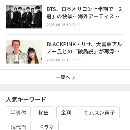
BTS、日本オリコン上半期で「2
冠」の快挙…海外アーティスト
初の歴史を塗り替える
2026-06-25 10:32:44
BLACKPINK・リサ、大富豪アル
ノー氏との「破局説」が再浮
上…米誌の報道にファン騒然
2026-06-24 13:43:40
一覧へ
人気キーワード
半導体
輸出
金利
サムスン電子
現代自
ドラマ