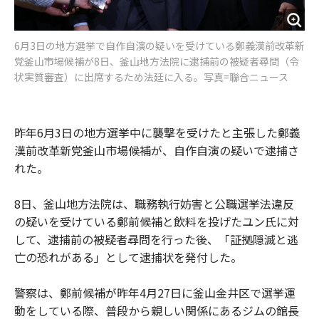
6月3日の地方選挙で自作自演の疑いを受けている鄭義漢前改革新
党釜山市場候補が8日、釜山地方法院に逮捕前の被疑者尋問（令
状実質審査）に出席するため法廷に入る。写真=聯合ニュース
昨年6月3日の地方選挙中に襲撃を受けたと主張した鄭義
漢前改革新党釜山市場候補が、自作自演の疑いで逮捕さ
れた。
8日、釜山地方法院は、職務執行妨害と公職選挙法違反
の疑いを受けている鄭前候補と飲料を投げたユン氏に対
して、逮捕前の被疑者尋問を行った後、「証拠隠滅と逃
亡の恐れがある」として逮捕状を発付した。
警察は、鄭前候補が昨年4月27日に釜山金井区で選挙運
動をしている際、普段から親しい関係にあるジムの館長