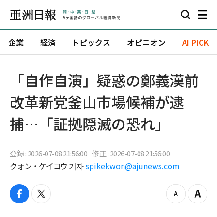
企業
経済
トピックス
オピニオン
AI PICK
「自作自演」疑惑の鄭義漢前
改革新党釜山市場候補が逮
捕…「証拠隠滅の恐れ」
登録 : 2026-07-08 21:56:00
修正 : 2026-07-08 21:56:00
クォン・ケイコウ 기자
spikekwon@ajunews.com
f
t
z
Z
a
w
o
o
c
i
o
o