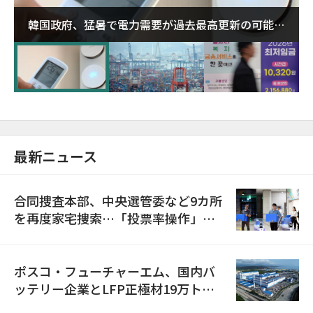
韓国政府、猛暑で電力需要が過去最高更新の可能性
に需給対応体制を点検
最新ニュース
合同捜査本部、中央選管委など9カ所
を再度家宅捜索…「投票率操作」の
資料を確保
ポスコ・フューチャーエム、国内バ
ッテリー企業とLFP正極材19万トン
の供給契約を締結