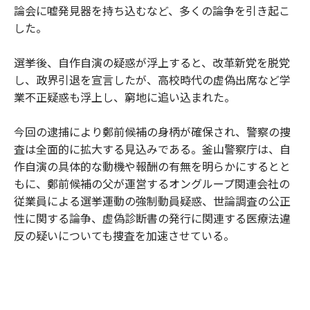
論会に嘘発見器を持ち込むなど、多くの論争を引き起こ
した。
選挙後、自作自演の疑惑が浮上すると、改革新党を脱党
し、政界引退を宣言したが、高校時代の虚偽出席など学
業不正疑惑も浮上し、窮地に追い込まれた。
今回の逮捕により鄭前候補の身柄が確保され、警察の捜
査は全面的に拡大する見込みである。釜山警察庁は、自
作自演の具体的な動機や報酬の有無を明らかにするとと
もに、鄭前候補の父が運営するオングループ関連会社の
従業員による選挙運動の強制動員疑惑、世論調査の公正
性に関する論争、虚偽診断書の発行に関連する医療法違
反の疑いについても捜査を加速させている。