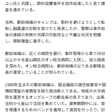
ユン氏と共謀し、飲料投擲事件を自作自演したと見て捜
査を進めている。
当時、鄭前候補のキャンプは、飲料を避けようとして転
倒し脳震盪の診断を受けたと発表したが、警察は事件前
後の連絡の有無や共謀の可能性など不審な状況を把握
し、強制捜査に着手した。
鄭前候補は、近くの病院を避け、事件現場から車で30分
以上かかる釜山鎮区のオン総合病院に入院し、自ら疑惑
を深めた。オン総合病院は、鄭前候補の父である鄭根会
長が運営していることが知られている。
1988年生まれの鄭前候補は、国会議員の選任秘書官や国
務総理室の事務官を経た政治新人である。地域の大手病
院を運営するオングループの鄭会長の息子であり、出馬
当初から釜山で注目を集めていた。選挙期間中には、首
を保護するためのバンドを着用して演説を行ったり、討