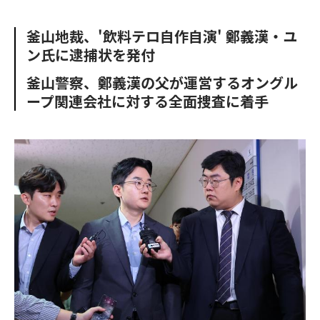
e
t
m
m
b
t
o
i
釜山地裁、'飲料テロ自作自演' 鄭義漢・ユ
o
e
u
n
ン氏に逮捕状を発付
o
r
t
k
釜山警察、鄭義漢の父が運営するオングル
ープ関連会社に対する全面捜査に着手