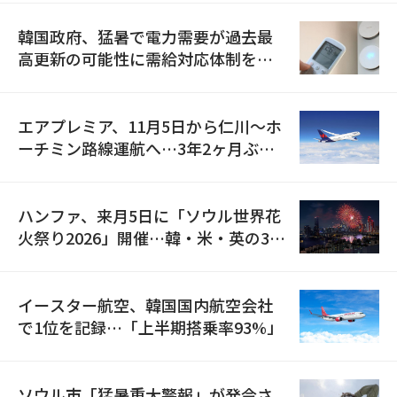
韓国政府、猛暑で電力需要が過去最
高更新の可能性に需給対応体制を点
検
エアプレミア、11月5日から仁川〜ホ
ーチミン路線運航へ…3年2ヶ月ぶり
の再開
ハンファ、来月5日に「ソウル世界花
火祭り2026」開催…韓・米・英の3カ
国が参加
イースター航空、韓国国内航空会社
で1位を記録…「上半期搭乗率93%」
ソウル市「猛暑重大警報」が発令さ