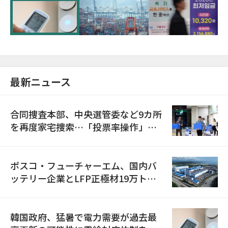
に需給対応体制を点検
最新ニュース
合同捜査本部、中央選管委など9カ所
を再度家宅捜索…「投票率操作」の
資料を確保
ポスコ・フューチャーエム、国内バ
ッテリー企業とLFP正極材19万トン
の供給契約を締結
韓国政府、猛暑で電力需要が過去最