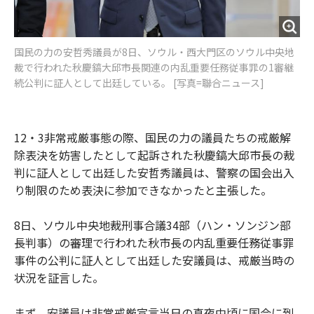
国民の力の安哲秀議員が8日、ソウル・西大門区のソウル中央地
裁で行われた秋慶鎬大邱市長関連の内乱重要任務従事罪の1審継
続公判に証人として出廷している。 [写真=聯合ニュース]
12・3非常戒厳事態の際、国民の力の議員たちの戒厳解
除表決を妨害したとして起訴された秋慶鎬大邱市長の裁
判に証人として出廷した安哲秀議員は、警察の国会出入
り制限のため表決に参加できなかったと主張した。
8日、ソウル中央地裁刑事合議34部（ハン・ソンジン部
長判事）の審理で行われた秋市長の内乱重要任務従事罪
事件の公判に証人として出廷した安議員は、戒厳当時の
状況を証言した。
まず、安議員は非常戒厳宣言当日の真夜中頃に国会に到