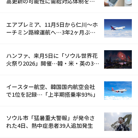
高更新の可能性に需給対応体制を点
検
エアプレミア、11月5日から仁川〜ホ
ーチミン路線運航へ…3年2ヶ月ぶり
の再開
ハンファ、来月5日に「ソウル世界花
火祭り2026」開催…韓・米・英の3カ
国が参加
イースター航空、韓国国内航空会社
で1位を記録…「上半期搭乗率93%」
ソウル市「猛暑重大警報」が発令さ
れた4日、熱中症患者39人追加発生