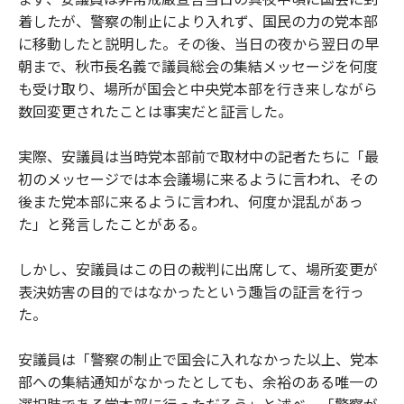
着したが、警察の制止により入れず、国民の力の党本部
に移動したと説明した。その後、当日の夜から翌日の早
朝まで、秋市長名義で議員総会の集結メッセージを何度
も受け取り、場所が国会と中央党本部を行き来しながら
数回変更されたことは事実だと証言した。
実際、安議員は当時党本部前で取材中の記者たちに「最
初のメッセージでは本会議場に来るように言われ、その
後また党本部に来るように言われ、何度か混乱があっ
た」と発言したことがある。
しかし、安議員はこの日の裁判に出席して、場所変更が
表決妨害の目的ではなかったという趣旨の証言を行っ
た。
安議員は「警察の制止で国会に入れなかった以上、党本
部への集結通知がなかったとしても、余裕のある唯一の
選択肢である党本部に行っただろう」と述べ、「警察が