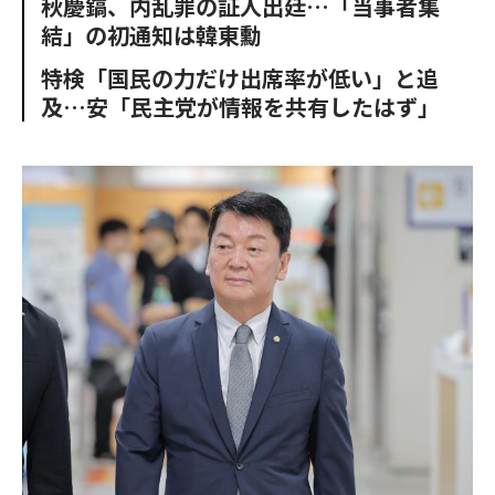
秋慶鎬、内乱罪の証人出廷…「当事者集
o
e
u
n
結」の初通知は韓東勳
o
r
t
k
特検「国民の力だけ出席率が低い」と追
及…安「民主党が情報を共有したはず」