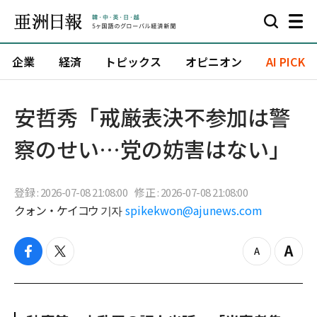
企業
経済
トピックス
オピニオン
AI PICK
安哲秀「戒厳表決不参加は警
察のせい…党の妨害はない」
登録 : 2026-07-08 21:08:00
修正 : 2026-07-08 21:08:00
クォン・ケイコウ 기자
spikekwon@ajunews.com
f
t
z
Z
a
w
o
o
c
i
o
o
e
t
m
m
b
t
o
i