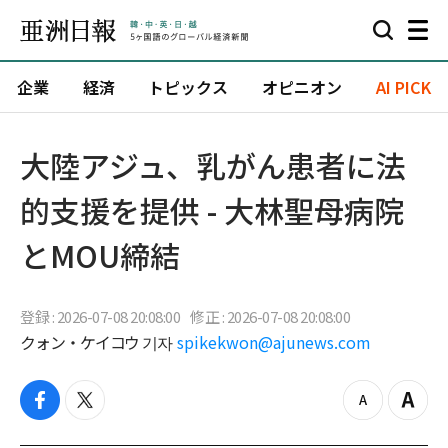
企業
経済
トピックス
オピニオン
AI PICK
大陸アジュ、乳がん患者に法
的支援を提供 - 大林聖母病院
とMOU締結
登録 : 2026-07-08 20:08:00
修正 : 2026-07-08 20:08:00
クォン・ケイコウ 기자
spikekwon@ajunews.com
f
t
z
Z
a
w
o
o
c
i
o
o