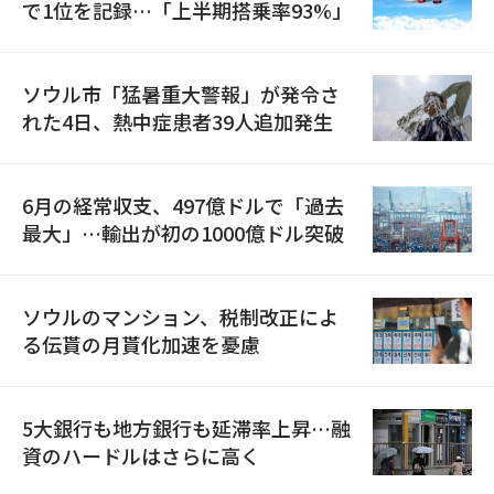
で1位を記録…「上半期搭乗率93%」
ソウル市「猛暑重大警報」が発令さ
れた4日、熱中症患者39人追加発生
6月の経常収支、497億ドルで「過去
最大」…輸出が初の1000億ドル突破
ソウルのマンション、税制改正によ
る伝貰の月貰化加速を憂慮
5大銀行も地方銀行も延滞率上昇…融
資のハードルはさらに高く