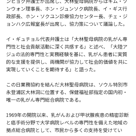
ンヒョク弁護士が出席し、大林聖母病院からはキム・ソ
ンウォン理事長、ホン・ジュンソク病院長、イ・ギス行
政部長、ホン・ソクユン診療協力センター長、チェ・ジ
ョンハク広報室長が出席し、協力策について議論した。
イ・ギュチョル代表弁護士は「大林聖母病院の乳がん専
門性と社会貢献活動に深く共感する」と述べ、「大陸ア
ジュの法的専門性と実務経験を基に、乳がん患者に実質
的な支援を提供し、両機関が協力して社会的価値を共に
実現していくことを期待する」と語った。
この日業務協約を結んだ大林聖母病院は、ソウル特別市
永登浦区大林洞に位置する、保健福祉部指定の国内初・
唯一の乳がん専門総合病院である。
1969年の開院以来、乳がんおよび甲状腺疾患の精密診断
と癌手術分野で大学病院レベルの専門性を備えた地域の
拠点総合病院として、市民から多くの支持を受けてい