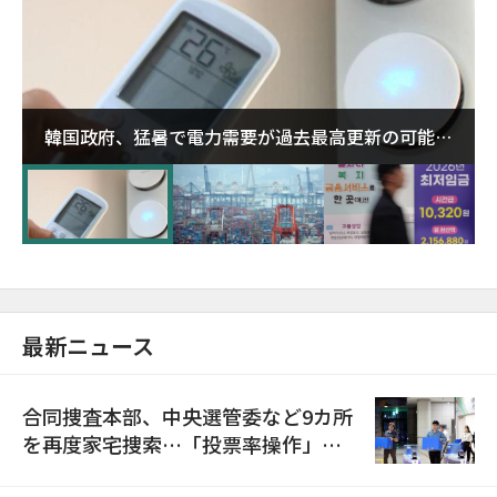
韓国政府、猛暑で電力需要が過去最高更新の可能性
に需給対応体制を点検
最新ニュース
合同捜査本部、中央選管委など9カ所
を再度家宅捜索…「投票率操作」の
資料を確保