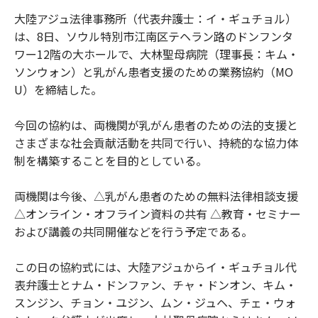
大陸アジュ法律事務所（代表弁護士：イ・ギュチョル）
は、8日、ソウル特別市江南区テヘラン路のドンフンタ
ワー12階の大ホールで、大林聖母病院（理事長：キム・
ソンウォン）と乳がん患者支援のための業務協約（MO
U）を締結した。
今回の協約は、両機関が乳がん患者のための法的支援と
さまざまな社会貢献活動を共同で行い、持続的な協力体
制を構築することを目的としている。
両機関は今後、△乳がん患者のための無料法律相談支援
△オンライン・オフライン資料の共有 △教育・セミナー
および講義の共同開催などを行う予定である。
この日の協約式には、大陸アジュからイ・ギュチョル代
表弁護士とナム・ドンファン、チャ・ドンオン、キム・
スンジン、チョン・ユジン、ムン・ジュヘ、チェ・ウォ