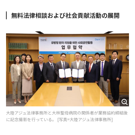
e
t
m
m
b
t
o
i
無料法律相談および社会貢献活動の展開
o
e
u
n
o
r
t
k
大陸アジュ法律事務所と大林聖母病院の関係者が業務協約締結後
に記念撮影を行っている。 [写真=大陸アジュ法律事務所]