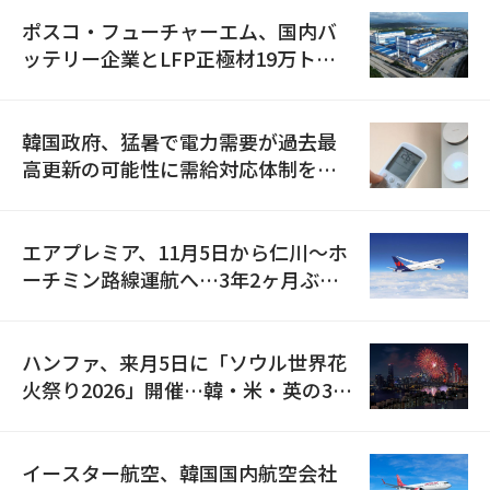
ポスコ・フューチャーエム、国内バ
ッテリー企業とLFP正極材19万トン
の供給契約を締結
韓国政府、猛暑で電力需要が過去最
高更新の可能性に需給対応体制を点
検
エアプレミア、11月5日から仁川〜ホ
ーチミン路線運航へ…3年2ヶ月ぶり
の再開
ハンファ、来月5日に「ソウル世界花
火祭り2026」開催…韓・米・英の3カ
国が参加
イースター航空、韓国国内航空会社