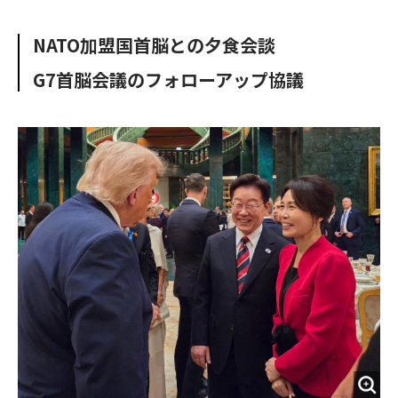
e
t
m
m
b
t
o
i
NATO加盟国首脳との夕食会談
o
e
u
n
o
r
t
G7首脳会議のフォローアップ協議
k