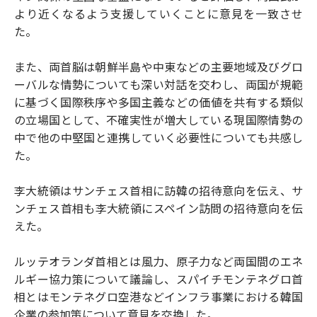
より近くなるよう支援していくことに意見を一致させ
た。
また、両首脳は朝鮮半島や中東などの主要地域及びグロ
ーバルな情勢についても深い対話を交わし、両国が規範
に基づく国際秩序や多国主義などの価値を共有する類似
の立場国として、不確実性が増大している現国際情勢の
中で他の中堅国と連携していく必要性についても共感し
た。
李大統領はサンチェス首相に訪韓の招待意向を伝え、サ
ンチェス首相も李大統領にスペイン訪問の招待意向を伝
えた。
ルッテオランダ首相とは風力、原子力など両国間のエネ
ルギー協力策について議論し、スパイチモンテネグロ首
相とはモンテネグロ空港などインフラ事業における韓国
企業の参加策について意見を交換した。