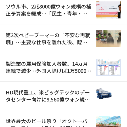
ソウル市、2兆8000億ウォン規模の補
正予算案を編成…「民生・青年・安
全」に8100億ウォンを集中投資
第2次ベビーブーマーの「不安な再就
職」…主要な仕事を離れた後、臨時
職が2倍近くに急増
製造業の雇用保険加入者数、14カ月
連続で減少…外国人除けば1万5000人
減
HD現代重工、米ビッグテックのデー
タセンター向けに9,560億ウォン規模
の発電設備を受注…「過去最大」
世界最大のビール祭り「オクトーバ