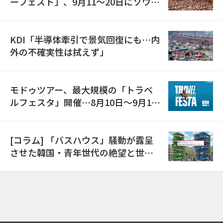
ーフェスト」、9月11〜20日にソウル
で開催
KDI「半導体牽引で景気回復にも…内
外の不確実性は拭えず」
モドゥツアー、最大規模の「トラベ
ルフェスタ」開催…8月10日～9月11
日
[コラム] 「バスハウス」騒動が露呈
させた韓国・青年世代の絶望と世代
間格差