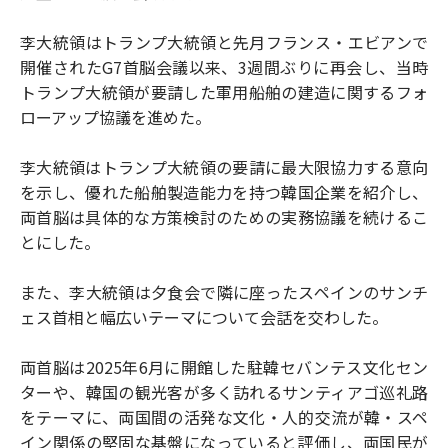
李大統領はトランプ大統領と先月フランス・エビアンで
開催されたG7首脳会議以来、3週間ぶりに再会し、当時
トランプ大統領が要請した軍用船舶の建造に関するフォ
ローアップ協議を進めた。
李大統領はトランプ大統領の要請に最大限協力する意向
を示し、優れた船舶製造能力を持つ韓国企業を紹介し、
両首脳は具体的な方策検討のための実務協議を続けるこ
とにした。
また、李大統領は夕食会で隣に座ったスペインのサンチ
ェス首相と幅広いテーマについて会話を交わした。
両首脳は2025年6月に開館した駐韓セバンテス文化セン
ターや、韓国の観光客が多く訪れるサンティアゴ巡礼路
をテーマに、両国間の活発な文化・人的交流が韓・スペ
イン関係の堅固な基盤になっていると評価し、両国民が