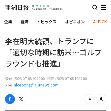
企業
経済
トピックス
オピニオン
AI PICK
李在明大統領、トランプに
「適切な時期に訪米…ゴルフ
ラウンドも推進」
登録 : 2026-07-08 19:12:00
修正 : 2026-07-08 19:12:00
기자
nicebong@ajunews.com
f
t
z
Z
a
w
o
o
c
i
o
o