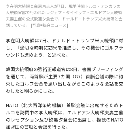
李在明大統領と金恵京夫人が7日、現地時間トルコ・アンカラの
大統領官邸で行われたレジェプ・タイイップ・エルドアン大統領
夫妻主催の公式歓迎夕食会で、ドナルド・トランプ米大統領と会
話している。 [写真=聯合ニュース]
李在明大統領は7日、ドナルド・トランプ米大統領に対
し、「適切な時期に訪米を推進し、その機会にゴルフラ
ウンドも進めよう」と述べた。
韓国大統領府の強裕正報道官は8日、書面ブリーフィング
を通じて、両首脳が主要7カ国（G7）首脳会議の際に約
束したゴルフ会合を思い出しながらこのような会話を交
わしたと明らかにした。
NATO（北大西洋条約機構）首脳会議に出席するためト
ルコを訪問中の李大統領は、エルドアン大統領夫妻主催
のレセプション及び歓迎夕食会に出席し、複数のNATO
加盟国の首脳と会談を行った。