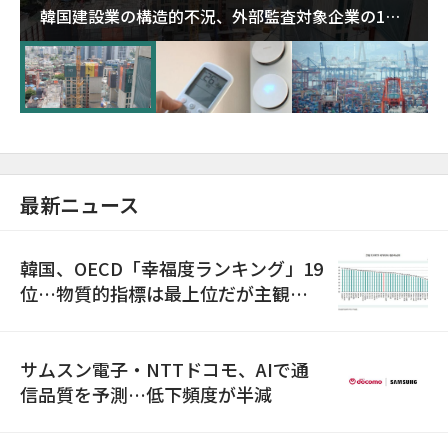
韓国建設業の構造的不況、外部監査対象企業の1割
超が「ゾンビ企業」に…5年で2.8倍増
最新ニュース
韓国、OECD「幸福度ランキング」19
位…物質的指標は最上位だが主観的
満足度は最下位
サムスン電子・NTTドコモ、AIで通
信品質を予測…低下頻度が半減