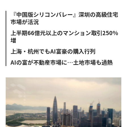
e
t
m
m
b
t
o
i
『中国版シリコンバレー』深圳の高級住宅
o
e
u
n
市場が活況
o
r
t
k
上半期66億元以上のマンション取引250%
増
上海・杭州でもAI富豪の購入行列
AIの富が不動産市場に…土地市場も過熱