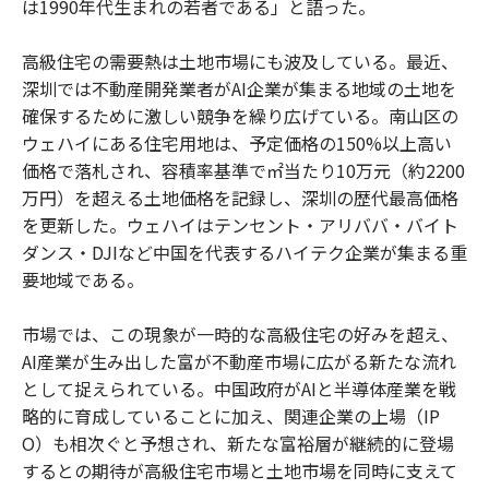
は1990年代生まれの若者である」と語った。
高級住宅の需要熱は土地市場にも波及している。最近、
深圳では不動産開発業者がAI企業が集まる地域の土地を
確保するために激しい競争を繰り広げている。南山区の
ウェハイにある住宅用地は、予定価格の150%以上高い
価格で落札され、容積率基準で㎡当たり10万元（約2200
万円）を超える土地価格を記録し、深圳の歴代最高価格
を更新した。ウェハイはテンセント・アリババ・バイト
ダンス・DJIなど中国を代表するハイテク企業が集まる重
要地域である。
市場では、この現象が一時的な高級住宅の好みを超え、
AI産業が生み出した富が不動産市場に広がる新たな流れ
として捉えられている。中国政府がAIと半導体産業を戦
略的に育成していることに加え、関連企業の上場（IP
O）も相次ぐと予想され、新たな富裕層が継続的に登場
するとの期待が高級住宅市場と土地市場を同時に支えて