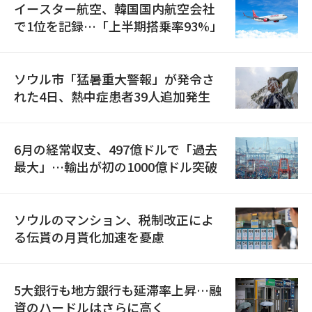
イースター航空、韓国国内航空会社
で1位を記録…「上半期搭乗率93%」
ソウル市「猛暑重大警報」が発令さ
れた4日、熱中症患者39人追加発生
6月の経常収支、497億ドルで「過去
最大」…輸出が初の1000億ドル突破
ソウルのマンション、税制改正によ
る伝貰の月貰化加速を憂慮
5大銀行も地方銀行も延滞率上昇…融
資のハードルはさらに高く