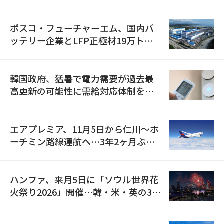
資料を確保
ポスコ・フューチャーエム、国内バ
ッテリー企業とLFP正極材19万トン
の供給契約を締結
韓国政府、猛暑で電力需要が過去最
高更新の可能性に需給対応体制を点
検
エアプレミア、11月5日から仁川〜ホ
ーチミン路線運航へ…3年2ヶ月ぶり
の再開
ハンファ、来月5日に「ソウル世界花
火祭り2026」開催…韓・米・英の3カ
国が参加