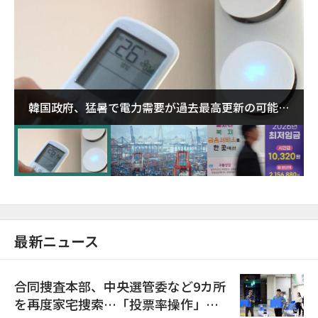
韓国政府、猛暑で電力需要が過去最高更新の可能性
に需給対応体制を点検
最新ニュース
合同捜査本部、中央選管委など9カ所
を再度家宅捜索…「投票率操作」の