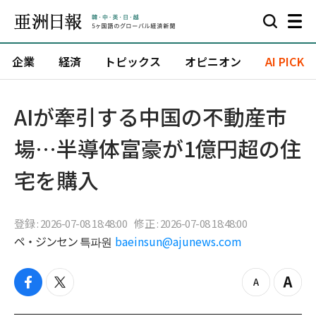
企業
経済
トピックス
オピニオン
AI PICK
AIが牽引する中国の不動産市
場…半導体富豪が1億円超の住
宅を購入
登録 : 2026-07-08 18:48:00
修正 : 2026-07-08 18:48:00
ペ・ジンセン 특파원
baeinsun@ajunews.com
f
t
z
Z
a
w
o
o
c
i
o
o