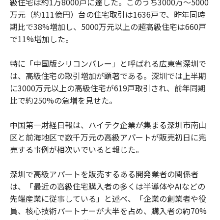
級住宅は約1万8000戸に達した。このうち3000万〜5000
万元（約111億円）台の住宅取引は1636戸で、昨年同時
期比で38%増加し、5000万元以上の超高級住宅は660戸
で11%増加した。
特に「中国版シリコンバレー」と呼ばれる広東省深圳で
は、高級住宅の取引増加が顕著である。深圳では上半期
に3000万元以上の高級住宅が619戸取引され、前年同期
比で約250%の急増を見せた。
中国第一財経日報は、ハイテク企業が集まる深圳市南山
区と前海地区で数千万元の高級アパートが販売初日に完
売する事例が相次いでいると報じた。
深圳で高級アパートを販売するある開発業者の関係者
は、「最近の高級住宅購入者の多くは半導体やAIなどの
先端産業に従事している」と述べ、「企業の創業者や役
員、核心技術パートナーが大半を占め、購入者の約70%