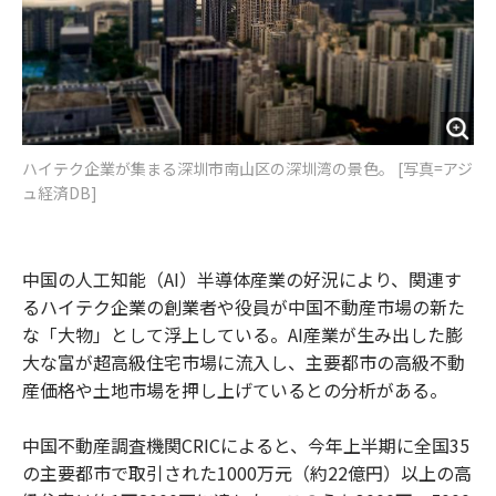
ハイテク企業が集まる深圳市南山区の深圳湾の景色。 [写真=アジ
ュ経済DB]
中国の人工知能（AI）半導体産業の好況により、関連す
るハイテク企業の創業者や役員が中国不動産市場の新た
な「大物」として浮上している。AI産業が生み出した膨
大な富が超高級住宅市場に流入し、主要都市の高級不動
産価格や土地市場を押し上げているとの分析がある。
中国不動産調査機関CRICによると、今年上半期に全国35
の主要都市で取引された1000万元（約22億円）以上の高