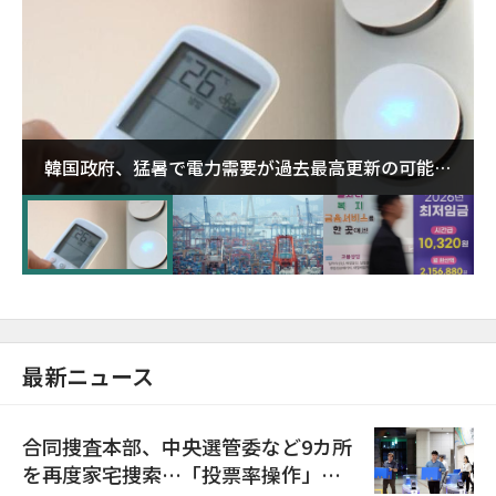
韓国政府、猛暑で電力需要が過去最高更新の可能性
に需給対応体制を点検
最新ニュース
合同捜査本部、中央選管委など9カ所
を再度家宅捜索…「投票率操作」の