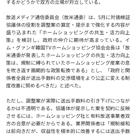
するかどうかで双方の立場が対立している。
放送メディア通信委員会（放米通委）は、5月に対価検証
協議体の役割を調整案の算定・提示まで強化する内容が
盛り込まれた『ホームショッピングの共生・活力向上
策』を検討し、政府の仲介に期待が高まっている。イ
ム・グァンギ韓国TVホームショッピング協会会長は「放
米通委が発表したホームショッピングの共生・活力向上
策は、規制に縛られていたホームショッピング産業の息
を吹き返す画期的な政策転換である」とし、「政府と関
係者全員が送出手数料の交渉環境をより公正に変える制
度改善に努めるべきだ」と述べた。
ただし、調整案が実際に送出手数料の引き下げにつなが
るかは不透明である。協議体が提示した案を契約に反映
させるには、ホームショッピング社と有料放送事業者双
方の合意が必要だからである。業界関係者は「規制緩和
は前向きだが、収益性を根本的に改善するには送出手数