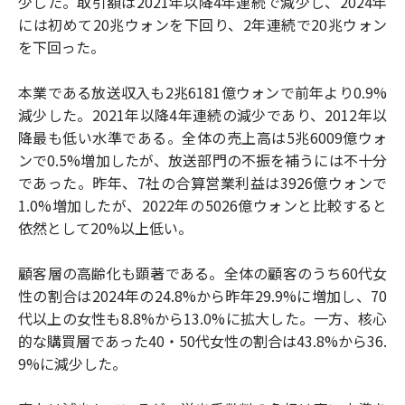
少した。取引額は2021年以降4年連続で減少し、2024年
には初めて20兆ウォンを下回り、2年連続で20兆ウォン
を下回った。
本業である放送収入も2兆6181億ウォンで前年より0.9%
減少した。2021年以降4年連続の減少であり、2012年以
降最も低い水準である。全体の売上高は5兆6009億ウォ
ンで0.5%増加したが、放送部門の不振を補うには不十分
であった。昨年、7社の合算営業利益は3926億ウォンで
1.0%増加したが、2022年の5026億ウォンと比較すると
依然として20%以上低い。
顧客層の高齢化も顕著である。全体の顧客のうち60代女
性の割合は2024年の24.8%から昨年29.9%に増加し、70
代以上の女性も8.8%から13.0%に拡大した。一方、核心
的な購買層であった40・50代女性の割合は43.8%から36.
9%に減少した。