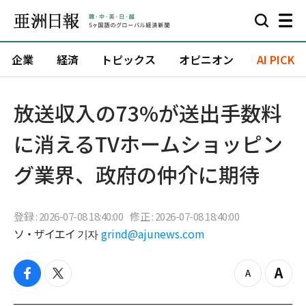
企業
経済
トピックス
オピニオン
AI PICK
放送収入の73%が送出手数料
に消えるTVホームショッピン
グ業界、政府の仲介に期待
登録 : 2026-07-08 18:40:00
修正 : 2026-07-08 18:40:00
ソ・ザイエイ 기자
grind@ajunews.com
f
t
z
Z
a
w
o
o
c
i
o
o