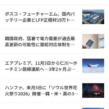
資料を確保
ポスコ・フューチャーエム、国内バ
ッテリー企業とLFP正極材19万トン
の供給契約を締結
韓国政府、猛暑で電力需要が過去最
高更新の可能性に需給対応体制を点
検
エアプレミア、11月5日から仁川〜ホ
ーチミン路線運航へ…3年2ヶ月ぶり
の再開
ハンファ、来月5日に「ソウル世界花
火祭り2026」開催…韓・米・英の3カ
国が参加