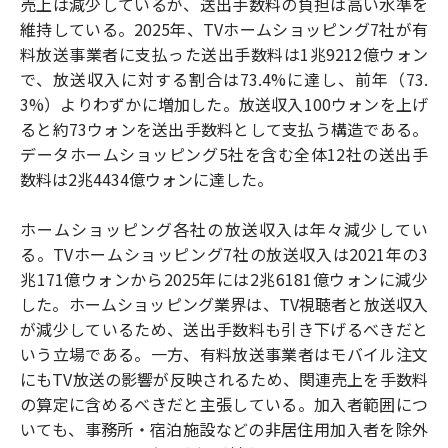
売上は減少しているが、送出手数料の負担は高い水準を
維持している。2025年、TVホームショッピング7社が有
料放送事業者に支払った送出手数料は1兆9212億ウォン
で、放送収入に対する割合は73.4%に達し、前年（73.
3%）よりわずかに増加した。放送収入100ウォンを上げ
ると約73ウォンを送出手数料として支払う構造である。
データホームショッピング5社を含む全体12社の送出手
数料は2兆4434億ウォンに達した。
ホームショッピング各社の放送収入は年々減少してい
る。TVホームショッピング7社の放送収入は2021年の3
兆171億ウォンから2025年には2兆6181億ウォンに減少
した。ホームショッピング業界は、TV視聴者と放送収入
が減少しているため、送出手数料も引き下げるべきだと
いう立場である。一方、有料放送事業者はモバイル注文
にもTV放送の影響が反映されるため、関連売上を手数料
の算定に含めるべきだと主張している。加入者範囲につ
いても、事務所・宿泊施設などの非居住用加入者を除外