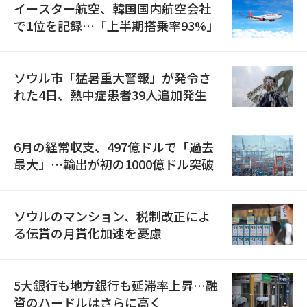
イースター航空、韓国国内航空会社
で1位を記録…「上半期搭乗率93%」
ソウル市「猛暑重大警報」が発令さ
れた4日、熱中症患者39人追加発生
6月の経常収支、497億ドルで「過去
最大」…輸出が初の1000億ドル突破
ソウルのマンション、税制改正によ
る伝貰の月貰化加速を憂慮
5大銀行も地方銀行も延滞率上昇…融
資のハードルはさらに高く