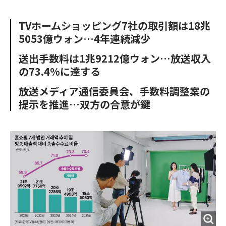
e
t
m
m
b
t
o
i
TVホームショッピング7社の取引額は18兆
o
e
u
n
5053億ウォン…4年連続減少
o
r
t
k
送出手数料は1兆9212億ウォン…放送収入
の73.4%に達する
放送メディア通信委員会、手数料調整案の
提示を推進…双方の合意が鍵