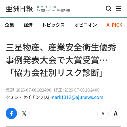
企業
経済
トピックス
オピニオン
AI PICK
三星物産、産業安全衛生優秀
事例発表大会で大賞受賞…
「協力会社別リスク診断」
登録 : 2026-07-08 18:24:00
修正 : 2026-07-08 18:24:00
クォン・セイチン 기자
mark1312@ajunews.com
f
t
z
Z
a
w
o
o
c
i
o
o