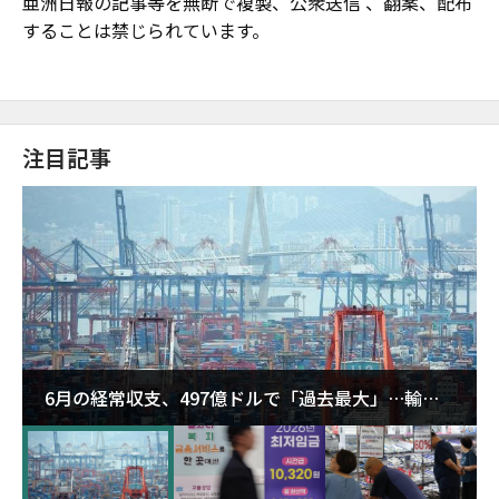
亜洲日報の記事等を無断で複製、公衆送信 、翻案、配布
することは禁じられています。
注目記事
6月の経常収支、497億ドルで「過去最大」…輸出
が初の1000億ドル突破