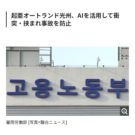
e
t
m
m
b
t
o
i
起亜オートランド光州、AIを活用して衝
o
e
u
n
突・挟まれ事故を防止
o
r
t
k
雇用労働部 [写真=聯合ニュース]