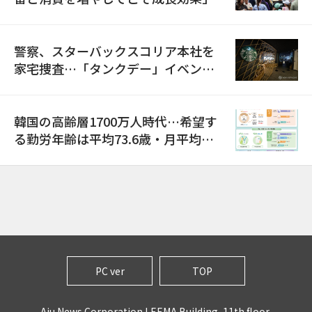
警察、スターバックスコリア本社を
家宅捜査…「タンクデー」イベント
巡り侮辱容疑
韓国の高齢層1700万人時代…希望す
る勤労年齢は平均73.6歳・月平均賃
金は300万ウォン以上
PC ver
TOP
Aju News Corporation LEEMA Building, 11th floor,