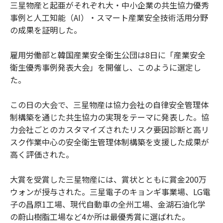
三星物産と起亜がそれぞれ大・中小企業の共生協力優秀
事例と人工知能（AI）・スマート産業安全技術活用分野
の成果を証明した。
雇用労働部と韓国産業安全衛生公団は8日に「産業安全
衛生優秀事例発表大会」を開催し、このように選定し
た。
この日の大会で、三星物産は協力会社の自律安全管理体
制構築を通じた共生協力の実現をテーマに発表した。協
力会社ごとのカスタマイズされたリスク要因診断と高リ
スク作業中心の安全衛生管理体制構築を支援した成果が
高く評価された。
大賞を受賞した三星物産には、賞状とともに賞金200万
ウォンが授与された。三星電子のキョンギ事業場、LG電
子の昌原1工場、現代自動車の全州工場、金湖石油化学
の蔚山樹脂工場など4か所は最優秀賞に選ばれた。