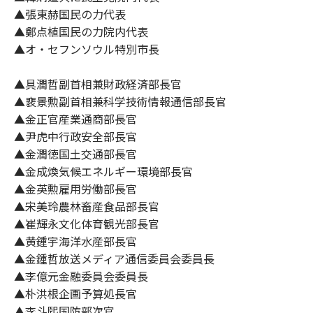
▲張東赫国民の力代表
▲鄭点植国民の力院内代表
▲オ・セフンソウル特別市長
▲具潤哲副首相兼財政経済部長官
▲裵景勲副首相兼科学技術情報通信部長官
▲金正官産業通商部長官
▲尹虎中行政安全部長官
▲金潤徳国土交通部長官
▲金成煥気候エネルギー環境部長官
▲金英勲雇用労働部長官
▲宋美玲農林畜産食品部長官
▲崔輝永文化体育観光部長官
▲黄鍾宇海洋水産部長官
▲金鍾哲放送メディア通信委員会委員長
▲李億元金融委員会委員長
▲朴洪根企画予算処長官
▲李斗熙国防部次官