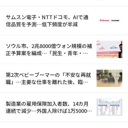
満足度は最下位
サムスン電子・NTTドコモ、AIで通
信品質を予測…低下頻度が半減
ソウル市、2兆8000億ウォン規模の補
正予算案を編成…「民生・青年・安
全」に8100億ウォンを集中投資
第2次ベビーブーマーの「不安な再就
職」…主要な仕事を離れた後、臨時
職が2倍近くに急増
製造業の雇用保険加入者数、14カ月
連続で減少…外国人除けば1万5000人
減