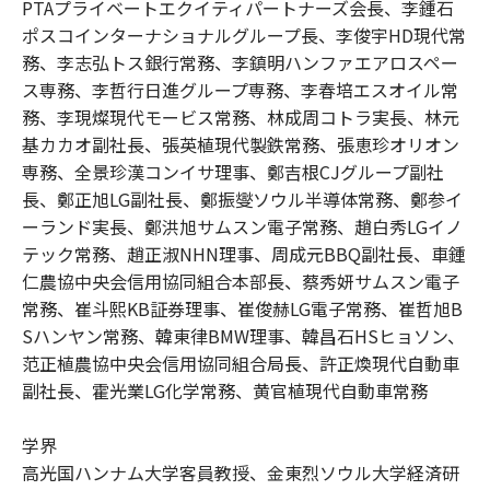
PTAプライベートエクイティパートナーズ会長、李鍾石
ポスコインターナショナルグループ長、李俊宇HD現代常
務、李志弘トス銀行常務、李鎮明ハンファエアロスペー
ス専務、李哲行日進グループ専務、李春培エスオイル常
務、李現燦現代モービス常務、林成周コトラ実長、林元
基カカオ副社長、張英植現代製鉄常務、張恵珍オリオン
専務、全景珍漢コンイサ理事、鄭吉根CJグループ副社
長、鄭正旭LG副社長、鄭振燮ソウル半導体常務、鄭参イ
ーランド実長、鄭洪旭サムスン電子常務、趙白秀LGイノ
テック常務、趙正淑NHN理事、周成元BBQ副社長、車鍾
仁農協中央会信用協同組合本部長、蔡秀妍サムスン電子
常務、崔斗熙KB証券理事、崔俊赫LG電子常務、崔哲旭B
Sハンヤン常務、韓東律BMW理事、韓昌石HSヒョソン、
范正植農協中央会信用協同組合局長、許正煥現代自動車
副社長、霍光業LG化学常務、黄官植現代自動車常務
学界
高光国ハンナム大学客員教授、金東烈ソウル大学経済研