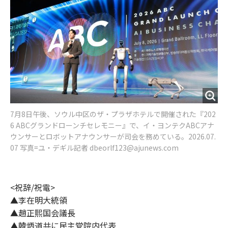
o
e
u
n
o
r
t
k
7月8日午後、ソウル中区のザ・プラザホテルで開催された『202
6 ABCグランドローンチセレモニー』で、イ・ヨンテクABCアナ
ウンサーとロボットアナウンサーが司会を務めている。2026.07.
07 写真=ユ・デギル記者 dbeorlf123@ajunews.com
<祝辞/祝電>
▲李在明大統領
▲趙正熙国会議長
▲韓炳道共に民主党院内代表