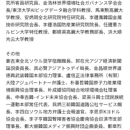
究所客員研究員、金浩林世界環境社会ガバナンス学会会
長/東洋大学AIビッグデータ融合学科教授、馬東勲高麗大
学教授、安炳周全北研究院特任研究員、李鍾萬韓国金属
技術研究院会長、李鍾浩国防産業研究院院長、任鍾憲カ
ルビン大学特任教授、鄭順英高麗大学教務部長、洪大順
光云大学教授
その他
姜吉東全北ソウル奨学宿館館長、郭在元アジア経済新聞
論説委員長、具必賢アジアトゥデイ局長、金昌順世界道
徳再武装韓国本部協力理事、盧信正法律事務所（有限）
大陸アジュパートナー弁護士、朴基哲韓国原子力産業環
境振興協会理事長、朴成姫協同組合地球環境会社理事
長、申奉吉韓-インド未来協会会長、梁英斗興士団民族統
一運動本部常任代表、呉炳三前韓国道路公社サービス館
長、李四白ソウル地方弁護士会報道官、李恩京Kヨドル
協会会長、李子亨韓国腎障害者協会慶南協会巨済市支部
理事長、鄭大弼韓国メディア振興財団企画委員、鄭章烈