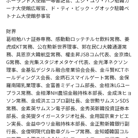
ポーランド大使館一等書記官、エシ・ユリ・ハン駐韓ガ
ーナ大使館広報官、ド・ティ・ビック・グオック駐韓ベ
トナム大使館参事官
財界
葛相勉ハナ証券専務、感動勳ロッテチルセ飲料常務、姜
虎成KT常務、公在勲新世界理事、郭在民CJ大韓通運常
務、具恩京大韓航空常務、權圭昇JSBコム代表、金京煥L
G常務、金光集スタジオメタケイ代表、金光澤ネクソン
理事、金基弘デジタル融合産業協会会長、金斗賢KCTホ
ールディングス会長、金炳石スマイルゲート常務、金保
羅南陽乳業理事、金富善ミディコム部長、金相洙LGユー
プラス常務、金相澤NH農協金融持株本部長、金成洙ヒョ
ソン常務、金成洪エコプロ副社長、金世勲サムスンSDS
常務、金素英サムスン電子部長、金秀英新韓投資証券本
部長、金英燮タイガースタジオ社長、金用国京東ナビエ
ン実長、金益中ウリ金融持株本部長、金正勲新韓銀行副
行長、金俊明現代自動車グループ常務、金知姫韓国コル