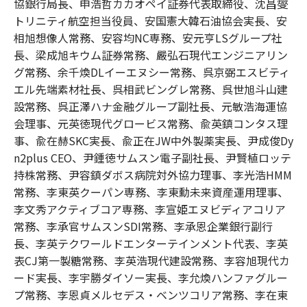
協銀行局長、申浩哲カカオペイ証券代表取締役、沈昌燮
トリニティ航空担当役員、安国憲大韓石油協会実長、安
相旭想像人常務、安容均NC専務、安元亨LSグループ社
長、梁成旭キウム証券常務、嚴弘石現代エンジニアリン
グ常務、余千煥DLイーエヌシー常務、呉京弼エスビティ
エル先端素材社長、呉相武ビングレ常務、呉世旭斗山建
設常務、呉正澤ハナ金融グループ副社長、元敏浩海運協
会理事、元英徳現代グロービス常務、兪英鎮コンタス理
事、兪在赫SKC実長、兪正在JW中外製薬実長、尹成俊Dy
n2plus CEO、尹鍾徳サムスン電子副社長、尹賢植ロッテ
持株常務、尹容鎮ダボス病院対外協力理事、李光浩HMM
常務、李東英クーパン専務、李東勳未来資産運用理事、
李文秀アクティブコア専務、李宣姫エヌビディアコリア
常務、李承官サムスンSDI常務、李承恩企業銀行副行
長、李英テクワールドエンターテインメント代表、李英
表CJ第一製糖常務、李英浩現代建設常務、李容旭現代カ
ード実長、李宇勝ダイソー実長、李允煥ハンファグルー
プ常務、李恩貞メルセデス・ベンツコリア常務、李在東