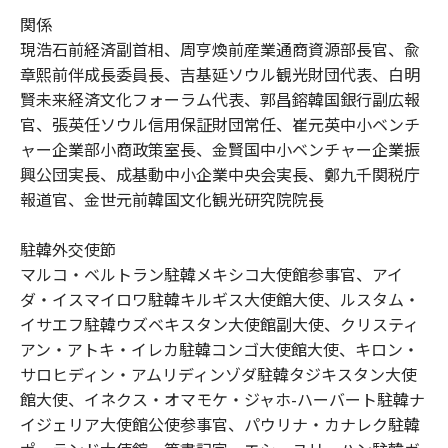
関係
現浩石前経済副首相、周亨煥前産業通商資源部長官、兪
章熙前伴成長委員長、吉基延ソウル観光財団代表、白明
賢未来経済文化フォーラム代表、郭昌鎔韓国銀行副広報
官、張英任ソウル信用保証財団常任、崔元英中小ベンチ
ャー企業部小商政策室長、金賢国中小ベンチャー企業振
興公団実長、成基動中小企業中央会実長、鄭九千関税庁
報道官、金世元前韓国文化観光研究院院長
駐韓外交使節
マルコ・ベルトラン駐韓メキシコ大使館参事官、アイ
ダ・イスマイロワ駐韓キルギス大使館大使、ルスタム・
イサエフ駐韓ウズベキスタン大使館副大使、クリスティ
アン・アトキ・イレカ駐韓コンゴ大使館大使、キロン・
サロヒディン・アムリディンゾダ駐韓タジキスタン大使
館大使、イネクス・オマモケ・ジャホ-ハーバート駐韓ナ
イジェリア大使館公使参事官、パウリナ・カナレク駐韓