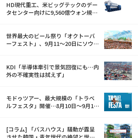
HD現代重工、米ビッグテックのデー
タセンター向けに9,560億ウォン規模
の発電設備を受注…「過去最大」
世界最大のビール祭り「オクトーバ
ーフェスト」、9月11〜20日にソウル
で開催
KDI「半導体牽引で景気回復にも…内
外の不確実性は拭えず」
モドゥツアー、最大規模の「トラベ
ルフェスタ」開催…8月10日～9月11
日
[コラム] 「バスハウス」騒動が露呈
させた韓国・青年世代の絶望と世代