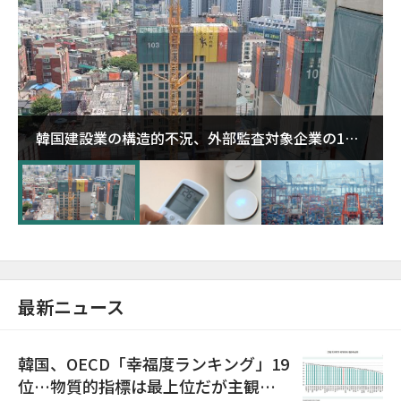
韓国建設業の構造的不況、外部監査対象企業の1割
超が「ゾンビ企業」に…5年で2.8倍増
最新ニュース
韓国、OECD「幸福度ランキング」19
位…物質的指標は最上位だが主観的