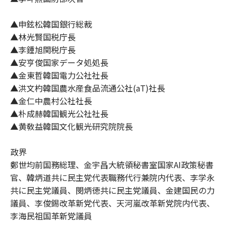
▲申鉉松韓国銀行総裁
▲林光賢国税庁長
▲李鍾旭関税庁長
▲安亨俊国家データ処処長
▲金東哲韓国電力公社社長
▲洪文杓韓国農水産食品流通公社(aT)社長
▲金仁中農村公社社長
▲朴成赫韓国観光公社社長
▲黄敎益韓国文化観光研究院院長
政界
鄭世均前国務総理、金宇昌大統領秘書室国家AI政策秘書
官、韓炳道共に民主党代表職務代行兼院内代表、李学永
共に民主党議員、閔炳徳共に民主党議員、金建国民の力
議員、李俊錫改革新党代表、天河嵐改革新党院内代表、
李海民祖国革新党議員