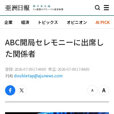
企業
経済
トピックス
オピニオン
AI PICK
ABC開局セレモニーに出席し
た関係者
登録 : 2026-07-09 17:44:00
修正 : 2026-07-09 17:44:00
기자
doubletap@ajunews.com
f
t
z
Z
a
w
o
o
c
i
o
o
e
t
m
m
b
t
o
i