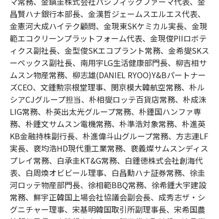
マ常務、金鎭圭株式会社パシフィックファーマ代表、金
昌賢ハナ銀行本部長、金漢哲ジェームスエルエス代表、
金憲河大成ハイテク顧問、金現東SKケミカル実長、金現
範エコクリーンプラットフォーム代表、金現俊PIIロボテ
ィクス副社長、金型俊SKエコプラント常務、金希燮SKス
ーペックス副社長、南用宇LG生活健康部門長、柳吉相サ
ムスン物産常務、柳志雄(DANIEL RYOO)Y&Bパートナー
ズCEO、文鍾勲宗根堂理事、閔京模大韓航空常務、朴ル
シアCJグループ担当、朴相燮ロッテ百貨店常務、朴成洙
LIG常務、朴英出太光グループ常務、朴鍾国ハンファ専
務、朴鍾文サムスン電機常務、朴準浩対象常務、朴進英
KB金融持株副行長、朴進偉斗山グループ常務、方志連LF
実長、裵均浩HD現代重工業常務、裵義燦サムスンディス
プレイ常務、白承圭KT&G常務、白鍾徳株式会社創海代
表、白周煥オビビール理事、白昌勳ハナ証券常務、徐圭
河ロッテ物産部門長、徐相範BBQ常務、徐希鍾大宇建設
常務、鮮宇正韓国上場会社協議会副会長、成秀志ザ・シ
グニチャー理事、宋基明韓国取引所副理事長、宋希国農