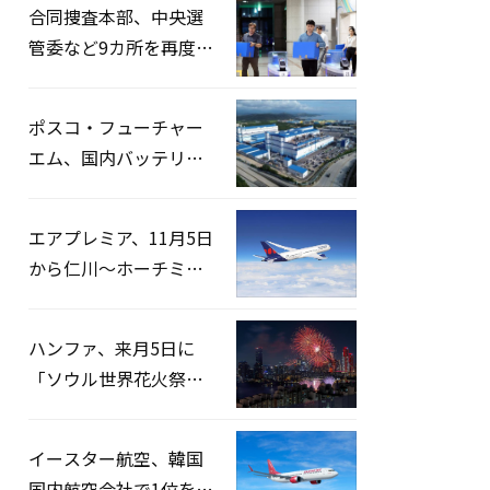
合同捜査本部、中央選
管委など9カ所を再度家
宅捜索…「投票率操
作」の資料を確保
ポスコ・フューチャー
エム、国内バッテリー
企業とLFP正極材19万ト
ンの供給契約を締結
エアプレミア、11月5日
から仁川〜ホーチミン
路線運航へ…3年2ヶ月
ぶりの再開
ハンファ、来月5日に
「ソウル世界花火祭り
2026」開催…韓・米・
英の3カ国が参加
イースター航空、韓国
国内航空会社で1位を記