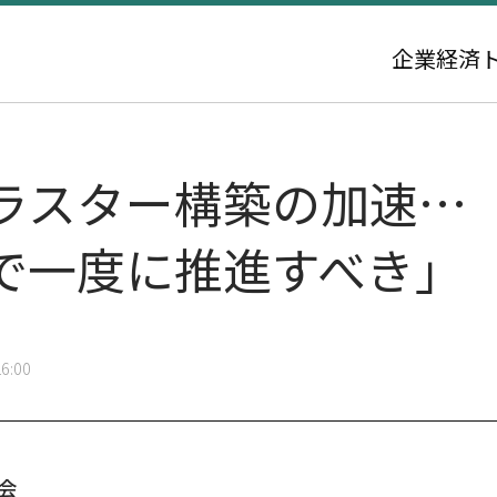
企業
経済
ラスター構築の加速…
で一度に推進すべき」
6:00
会