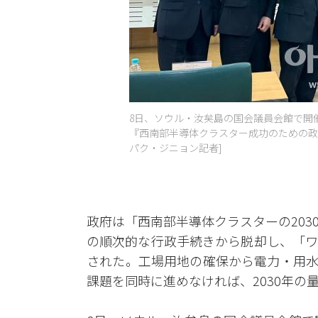
8日、ソウル・汝矣島の国会議員会館で開
『西南部半導体クラスター成功のための政
パク・ジニョン記者]
政府は「西南部半導体クラスターの20
の順次的な行政手続きから脱却し、「ワ
された。工場用地の確保から電力・用水
課題を同時に進めなければ、2030年