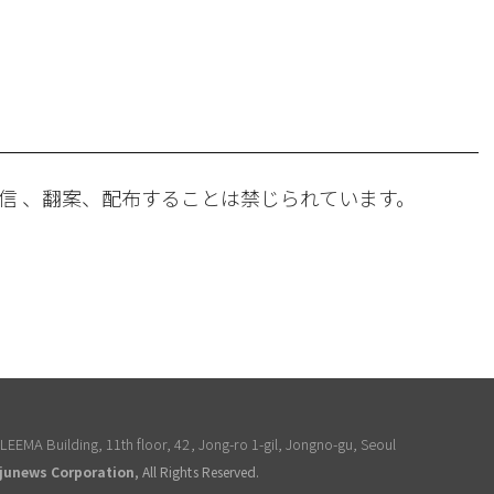
。
信 、翻案、配布することは禁じられています。
EEMA Building, 11th floor, 42, Jong-ro 1-gil, Jongno-gu, Seoul
junews Corporation
, All Rights Reserved.