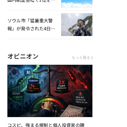
録…「上半期搭乗率
93%」
ソウル市「猛暑重大警
報」が発令された4日、
熱中症患者39人追加発
生
オピニオン
もっと見る
コスピ、強まる規制と個人投資家の賭