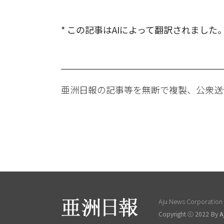
* この記事はAIによって翻訳されました
亜洲日報の記事等を無断で複製、公衆送
Aju News Corporation L
Copyright ⓒ 2022 By
A