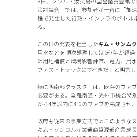
8日、ソウル・汝矣島の国会議員会館で
策討論会」では、参加者が一斉に「加速
程で発生した行政・インフラのボトル
る。
この日の発表を担当した
キム・サンムク
用水などを順次処理してほぼ7年が経過
は用地補償と環境影響評価、電力、用水
ファストトラックにすべきだ」と明言し
特に西南部クラスターは、既存のファブ
必要がある。全羅南道・光州市統合特別
から4年以内に4つのファブを完成させ、
政府も従来の事業方式ではこのようなス
キム・ソンヨル産業通商資源部産業成長