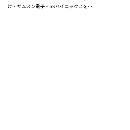
け…サムスン電子・SKハイニックスを巡
る明暗