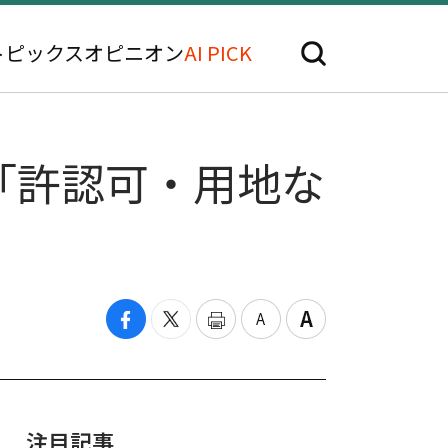
トピックス
オピニオン
AI PICK
「許認可・用地な
注目記事