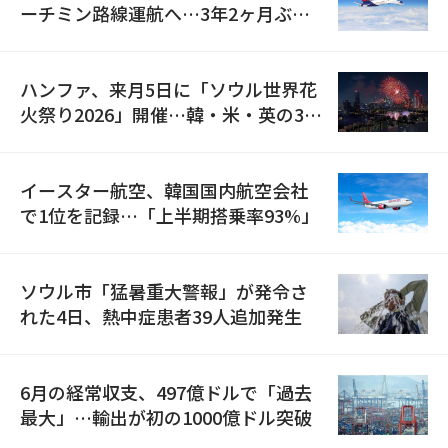
ーチミン路線運航へ…3年2ヶ月ぶり
の再開
ハンファ、来月5日に「ソウル世界花
火祭り2026」開催…韓・米・英の3カ
国が参加
イースター航空、韓国国内航空会社
で1位を記録…「上半期搭乗率93%」
ソウル市「猛暑重大警報」が発令さ
れた4日、熱中症患者39人追加発生
6月の経常収支、497億ドルで「過去
最大」…輸出が初の1000億ドル突破