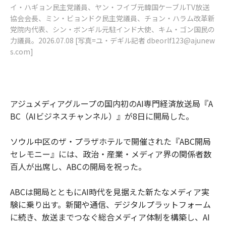
イ・ハギョン民主党議員、ヤン・フイブ元韓国ケーブルTV放送
協会会長、ミン・ビョンドク民主党議員、チョン・ハラム改革新
党院内代表、シン・ボンギル元駐インド大使、キム・ゴン国民の
力議員。2026.07.08 [写真=ユ・デギル記者 dbeorlf123@ajunew
s.com]
アジュメディアグループの国内初のAI専門経済放送局『A
BC（AIビジネスチャンネル）』が8日に開局した。
ソウル中区のザ・プラザホテルで開催された『ABC開局
セレモニー』には、政治・産業・メディア界の関係者数
百人が出席し、ABCの開局を祝った。
ABCは開局とともにAI時代を見据えた新たなメディア実
験に乗り出す。新聞や通信、デジタルプラットフォーム
に続き、放送までつなぐ総合メディア体制を構築し、AI