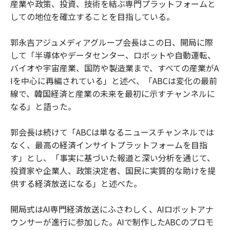
産業や政策、投資、技術を結ぶ専門プラットフォームと
しての地位を確立することを目指している。
郭永吉アジュメディアグループ会長はこの日、開局に際
して「半導体やデータセンター、ロボットや自動運転、
バイオや宇宙産業、国防や製造業まで、すべての産業がA
Iを中心に再編されている」と述べ、「ABCは変化の最前
線で、韓国経済と産業の未来を最初に示すチャンネルに
なる」と語った。
郭会長は続けて「ABCは単なるニュースチャンネルでは
なく、最高の経済インサイトプラットフォームを目指
す」とし、「事実に基づいた報道と深い分析を通じて、
投資家や企業人、政策決定者、国民に実質的な助けを提
供する経済放送になる」と述べた。
開局式はAI専門経済放送にふさわしく、AIロボットアナ
ウンサーが進行に参加した。AIで制作したABCのプロモ