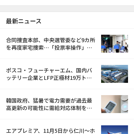
最新ニュース
合同捜査本部、中央選管委など9カ所
を再度家宅捜索…「投票率操作」の
資料を確保
ポスコ・フューチャーエム、国内バ
ッテリー企業とLFP正極材19万トン
の供給契約を締結
韓国政府、猛暑で電力需要が過去最
高更新の可能性に需給対応体制を点
検
エアプレミア、11月5日から仁川〜ホ