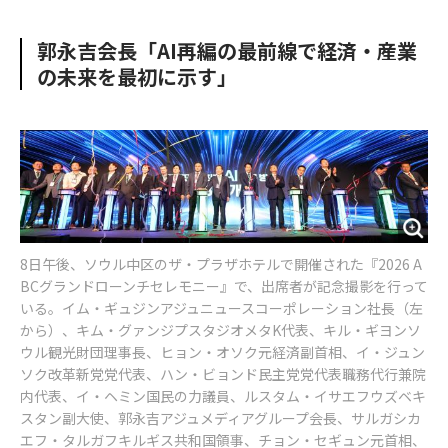
e
t
m
m
b
t
o
i
郭永吉会長「AI再編の最前線で経済・産業
o
e
u
n
の未来を最初に示す」
o
r
t
k
8日午後、ソウル中区のザ・プラザホテルで開催された『2026 A
BCグランドローンチセレモニー』で、出席者が記念撮影を行って
いる。イム・ギュジンアジュニュースコーポレーション社長（左
から）、キム・グァンジプスタジオメタK代表、キル・ギヨンソ
ウル観光財団理事長、ヒョン・オソク元経済副首相、イ・ジュン
ソク改革新党党代表、ハン・ビョンド民主党党代表職務代行兼院
内代表、イ・ヘミン国民の力議員、ルスタム・イサエフウズベキ
スタン副大使、郭永吉アジュメディアグループ会長、サルガシカ
エフ・タルガフキルギス共和国領事、チョン・セギュン元首相、