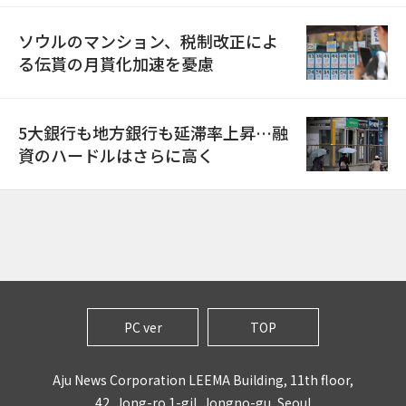
ソウルのマンション、税制改正によ
る伝貰の月貰化加速を憂慮
5大銀行も地方銀行も延滞率上昇…融
資のハードルはさらに高く
PC ver
TOP
Aju News Corporation LEEMA Building, 11th floor,
42, Jong-ro 1-gil, Jongno-gu, Seoul