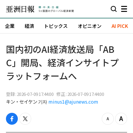
企業
経済
トピックス
オピニオン
AI PICK
国内初のAI経済放送局「AB
C」開局、経済インサイトプ
ラットフォームへ
登録 : 2026-07-09 17:44:00
修正 : 2026-07-09 17:44:00
キン・セイケン 기자
minus1@ajunews.com
f
t
z
Z
a
w
o
o
c
i
o
o