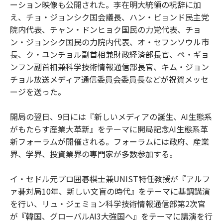
ーション映像も公開された。李在明大統領の祝辞に加
え、チョ・ジョンシク国会議長、ハン・ビョンド民主党
院内代表、チャン・ドンヒョク国民の力党代表、チョ
ン・ジョンシク国民の力院内代表、オ・セフンソウル市
長、ク・ユンチョル副首相兼財政経済部長官、ペ・ギョ
ンフン副首相兼科学技術情報通信部長官、キム・ジョン
チョル放送メディア通信委員会委員長などが祝賀メッセ
ージを送った。
開局の翌日、9日には『新しいメディアの誕生、AI生態系
がもたらす産業大革新』をテーマに開局記念AI生態系革
新フォーラムが開催される。フォーラムには政府、産業
界、学界、投資業界の専門家が多数参加する。
イ・セドル元プロ囲碁棋士兼UNIST特任教授が『アルフ
ァ碁対局10年、新しい文盲の時代』をテーマに基調講演
を行い、リュ・ジェミョン科学技術情報通信部第2次官
が『韓国、グローバルAI3大強国へ』をテーマに講演を行