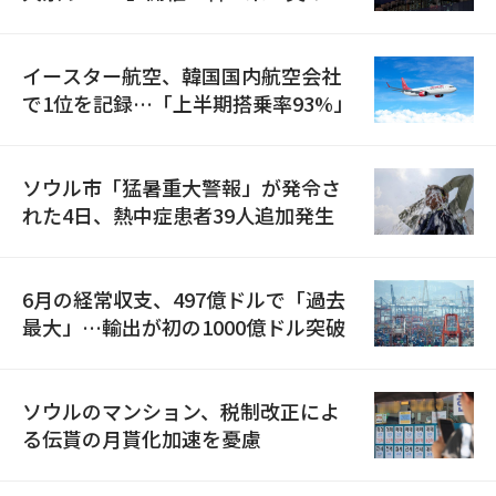
国が参加
イースター航空、韓国国内航空会社
で1位を記録…「上半期搭乗率93%」
ソウル市「猛暑重大警報」が発令さ
れた4日、熱中症患者39人追加発生
6月の経常収支、497億ドルで「過去
最大」…輸出が初の1000億ドル突破
ソウルのマンション、税制改正によ
る伝貰の月貰化加速を憂慮