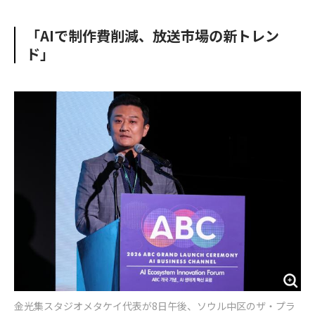
e
t
m
m
b
t
o
i
「AIで制作費削減、放送市場の新トレン
o
e
u
n
ド」
o
r
t
k
金光集スタジオメタケイ代表が8日午後、ソウル中区のザ・プラ