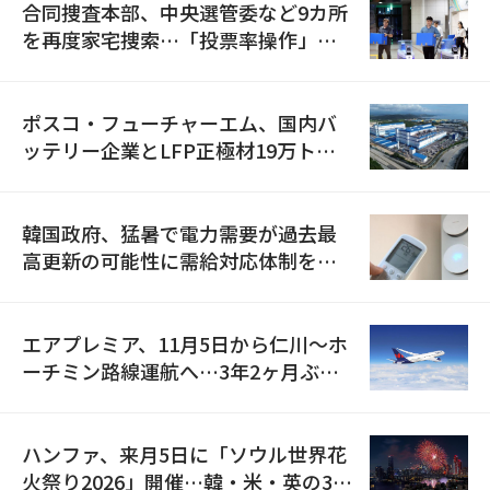
合同捜査本部、中央選管委など9カ所
を再度家宅捜索…「投票率操作」の
資料を確保
ポスコ・フューチャーエム、国内バ
ッテリー企業とLFP正極材19万トン
の供給契約を締結
韓国政府、猛暑で電力需要が過去最
高更新の可能性に需給対応体制を点
検
エアプレミア、11月5日から仁川〜ホ
ーチミン路線運航へ…3年2ヶ月ぶり
の再開
ハンファ、来月5日に「ソウル世界花
火祭り2026」開催…韓・米・英の3カ