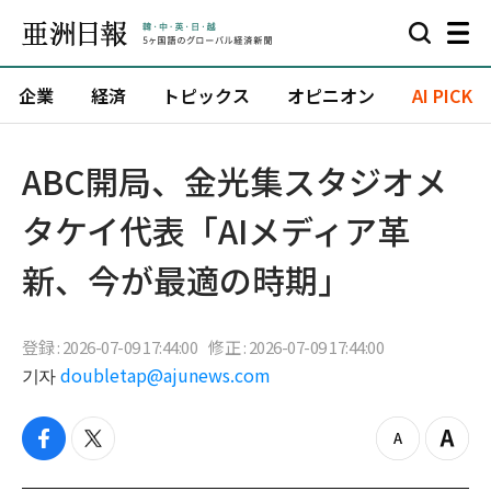
企業
経済
トピックス
オピニオン
AI PICK
ABC開局、金光集スタジオメ
タケイ代表「AIメディア革
新、今が最適の時期」
登録 : 2026-07-09 17:44:00
修正 : 2026-07-09 17:44:00
기자
doubletap@ajunews.com
f
t
z
Z
a
w
o
o
c
i
o
o