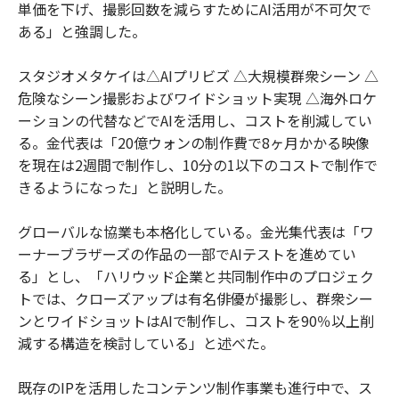
単価を下げ、撮影回数を減らすためにAI活用が不可欠で
ある」と強調した。
スタジオメタケイは△AIプリビズ △大規模群衆シーン △
危険なシーン撮影およびワイドショット実現 △海外ロケ
ーションの代替などでAIを活用し、コストを削減してい
る。金代表は「20億ウォンの制作費で8ヶ月かかる映像
を現在は2週間で制作し、10分の1以下のコストで制作で
きるようになった」と説明した。
グローバルな協業も本格化している。金光集代表は「ワ
ーナーブラザーズの作品の一部でAIテストを進めてい
る」とし、「ハリウッド企業と共同制作中のプロジェク
トでは、クローズアップは有名俳優が撮影し、群衆シー
ンとワイドショットはAIで制作し、コストを90％以上削
減する構造を検討している」と述べた。
既存のIPを活用したコンテンツ制作事業も進行中で、ス