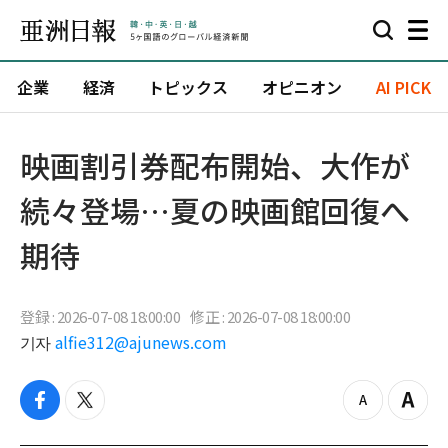
企業
経済
トピックス
オピニオン
AI PICK
映画割引券配布開始、大作が
続々登場…夏の映画館回復へ
期待
登録 : 2026-07-08 18:00:00
修正 : 2026-07-08 18:00:00
기자
alfie312@ajunews.com
f
t
z
Z
a
w
o
o
c
i
o
o