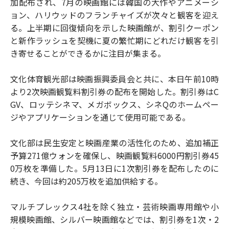
加配布され、7月の映画館には韓国の大作やアニメーシ
ョン、ハリウッドのフランチャイズが次々と観客を迎え
る。上半期に回復傾向を示した映画館が、割引クーポン
と新作ラッシュを契機に夏の繁忙期にどれだけ観客を引
き寄せることができるかに注目が集まる。
文化体育観光部は映画振興委員会と共に、本日午前10時
より2次映画観覧料割引券の配布を開始した。割引券はC
GV、ロッテシネマ、メガボックス、シネQのホームペー
ジやアプリケーションを通じて使用可能である。
文化部は民生安定と映画産業の活性化のため、追加補正
予算271億ウォンを確保し、映画観覧料6000円割引券45
0万枚を準備した。5月13日に1次割引券を配布したのに
続き、今回は約205万枚を追加供給する。
マルチプレックス4社を除く独立・芸術映画専用館や小
規模映画館、シルバー映画館などでは、割引券を1次・2