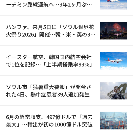
ーチミン路線運航へ…3年2ヶ月ぶり
の再開
ハンファ、来月5日に「ソウル世界花
火祭り2026」開催…韓・米・英の3カ
国が参加
イースター航空、韓国国内航空会社
で1位を記録…「上半期搭乗率93%」
ソウル市「猛暑重大警報」が発令さ
れた4日、熱中症患者39人追加発生
6月の経常収支、497億ドルで「過去
最大」…輸出が初の1000億ドル突破