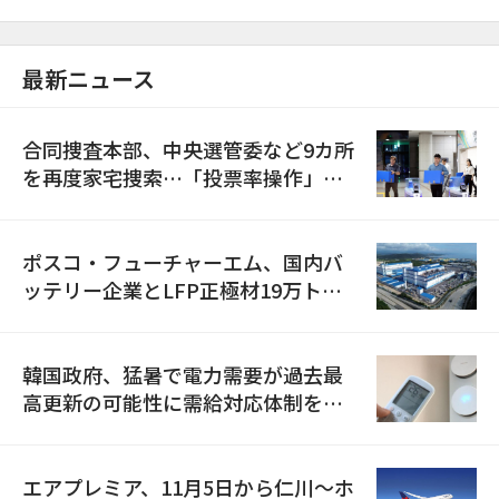
最新ニュース
合同捜査本部、中央選管委など9カ所
を再度家宅捜索…「投票率操作」の
資料を確保
ポスコ・フューチャーエム、国内バ
ッテリー企業とLFP正極材19万トン
の供給契約を締結
韓国政府、猛暑で電力需要が過去最
高更新の可能性に需給対応体制を点
検
エアプレミア、11月5日から仁川〜ホ