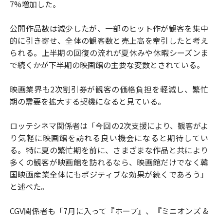
7%増加した。
公開作品数は減少したが、一部のヒット作が観客を集中
的に引き寄せ、全体の観客数と売上高を牽引したと考え
られる。上半期の回復の流れが夏休みや休暇シーズンま
で続くかが下半期の映画館の主要な変数とされている。
映画業界も2次割引券が観客の価格負担を軽減し、繁忙
期の需要を拡大する契機になると見ている。
ロッテシネマ関係者は「今回の2次支援により、観客がよ
り気軽に映画館を訪れる良い機会になると期待してい
る。特に夏の繁忙期を前に、さまざまな作品と共により
多くの観客が映画館を訪れるなら、映画館だけでなく韓
国映画産業全体にもポジティブな効果が続くであろう」
と述べた。
CGV関係者も「7月に入って『ホープ』、『ミニオンズ &