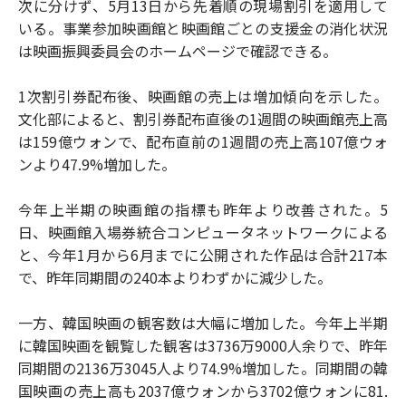
次に分けず、5月13日から先着順の現場割引を適用して
いる。事業参加映画館と映画館ごとの支援金の消化状況
は映画振興委員会のホームページで確認できる。
1次割引券配布後、映画館の売上は増加傾向を示した。
文化部によると、割引券配布直後の1週間の映画館売上高
は159億ウォンで、配布直前の1週間の売上高107億ウォ
ンより47.9%増加した。
今年上半期の映画館の指標も昨年より改善された。5
日、映画館入場券統合コンピュータネットワークによる
と、今年1月から6月までに公開された作品は合計217本
で、昨年同期間の240本よりわずかに減少した。
一方、韓国映画の観客数は大幅に増加した。今年上半期
に韓国映画を観覧した観客は3736万9000人余りで、昨年
同期間の2136万3045人より74.9%増加した。同期間の韓
国映画の売上高も2037億ウォンから3702億ウォンに81.