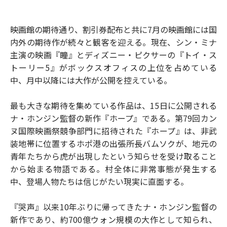
映画館の期待通り、割引券配布と共に7月の映画館には国
内外の期待作が続々と観客を迎える。現在、シン・ミナ
主演の映画『瞳』とディズニー・ピクサーの『トイ・ス
トーリー5』がボックスオフィスの上位を占めている
中、月中以降には大作が公開を控えている。
最も大きな期待を集めている作品は、15日に公開される
ナ・ホンジン監督の新作『ホープ』である。第79回カン
ヌ国際映画祭競争部門に招待された『ホープ』は、非武
装地帯に位置するホポ港の出張所長バムソクが、地元の
青年たちから虎が出現したという知らせを受け取ること
から始まる物語である。村全体に非常事態が発生する
中、登場人物たちは信じがたい現実に直面する。
『哭声』以来10年ぶりに帰ってきたナ・ホンジン監督の
新作であり、約700億ウォン規模の大作として知られ、