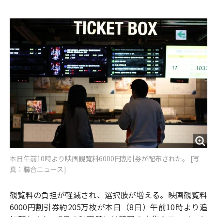
e
t
m
m
b
t
o
i
o
e
u
n
o
r
t
k
本日午前10時より映画観覧料6000円割引券が配布された。 [写
真：聯合ニュース]
観覧料の負担が軽減され、選択肢が増える。映画観覧料
6000円割引券約205万枚が本日（8日）午前10時より追