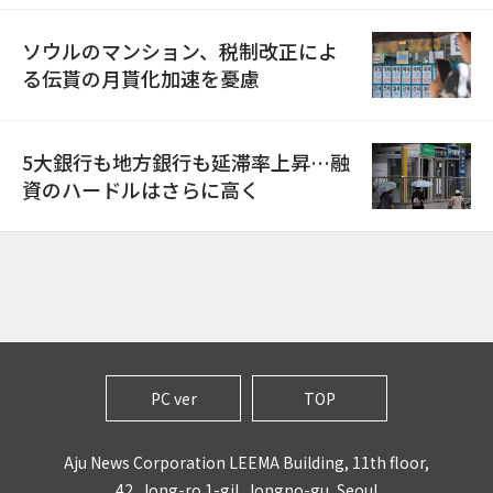
ソウルのマンション、税制改正によ
る伝貰の月貰化加速を憂慮
5大銀行も地方銀行も延滞率上昇…融
資のハードルはさらに高く
PC ver
TOP
Aju News Corporation LEEMA Building, 11th floor,
42, Jong-ro 1-gil, Jongno-gu, Seoul