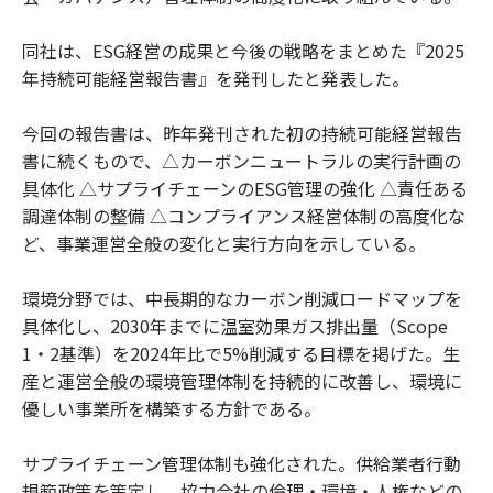
同社は、ESG経営の成果と今後の戦略をまとめた『2025
年持続可能経営報告書』を発刊したと発表した。
今回の報告書は、昨年発刊された初の持続可能経営報告
書に続くもので、△カーボンニュートラルの実行計画の
具体化 △サプライチェーンのESG管理の強化 △責任ある
調達体制の整備 △コンプライアンス経営体制の高度化な
ど、事業運営全般の変化と実行方向を示している。
環境分野では、中長期的なカーボン削減ロードマップを
具体化し、2030年までに温室効果ガス排出量（Scope
1・2基準）を2024年比で5%削減する目標を掲げた。生
産と運営全般の環境管理体制を持続的に改善し、環境に
優しい事業所を構築する方針である。
サプライチェーン管理体制も強化された。供給業者行動
規範政策を策定し、協力会社の倫理・環境・人権などの