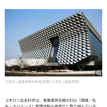
e
t
m
m
b
t
o
i
o
e
u
n
o
r
t
k
コオロン生名科学の本社[写真=コオロン生名科学]
コオロン生名科学は、事業運営全般のESG（環境・社
会・ガバナンス）管理体制の高度化に取り組んでいる。