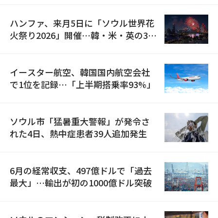
ハンファ、来月5日に「ソウル世界花
火祭り2026」開催…韓・米・英の3カ
国が参加
イースター航空、韓国国内航空会社
で1位を記録…「上半期搭乗率93%」
ソウル市「猛暑重大警報」が発令さ
れた4日、熱中症患者39人追加発生
6月の経常収支、497億ドルで「過去
最大」…輸出が初の1000億ドル突破