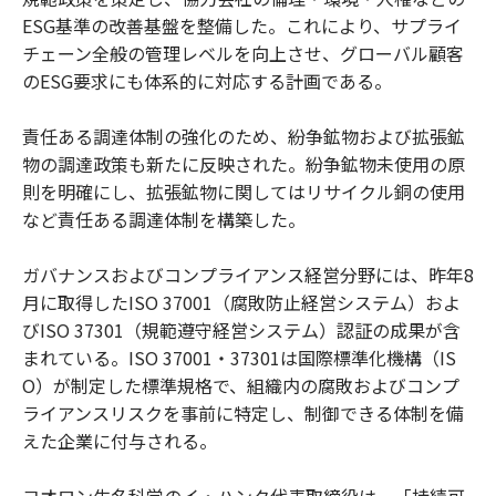
ESG基準の改善基盤を整備した。これにより、サプライ
チェーン全般の管理レベルを向上させ、グローバル顧客
のESG要求にも体系的に対応する計画である。
責任ある調達体制の強化のため、紛争鉱物および拡張鉱
物の調達政策も新たに反映された。紛争鉱物未使用の原
則を明確にし、拡張鉱物に関してはリサイクル銅の使用
など責任ある調達体制を構築した。
ガバナンスおよびコンプライアンス経営分野には、昨年8
月に取得したISO 37001（腐敗防止経営システム）およ
びISO 37301（規範遵守経営システム）認証の成果が含
まれている。ISO 37001・37301は国際標準化機構（IS
O）が制定した標準規格で、組織内の腐敗およびコンプ
ライアンスリスクを事前に特定し、制御できる体制を備
えた企業に付与される。
コオロン生名科学のイ・ハンク代表取締役は、「持続可