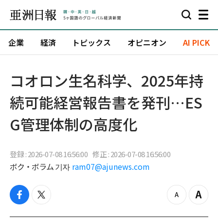
企業
経済
トピックス
オピニオン
AI PICK
コオロン生名科学、2025年持
続可能経営報告書を発刊…ES
G管理体制の高度化
登録 : 2026-07-08 16:56:00
修正 : 2026-07-08 16:56:00
ボク・ボラム 기자
ram07@ajunews.com
f
t
z
Z
a
w
o
o
c
i
o
o