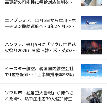
高更新の可能性に需給対応体制を点
検
エアプレミア、11月5日から仁川〜ホ
ーチミン路線運航へ…3年2ヶ月ぶり
の再開
ハンファ、来月5日に「ソウル世界花
火祭り2026」開催…韓・米・英の3カ
国が参加
イースター航空、韓国国内航空会社
で1位を記録…「上半期搭乗率93%」
ソウル市「猛暑重大警報」が発令さ
れた4日、熱中症患者39人追加発生