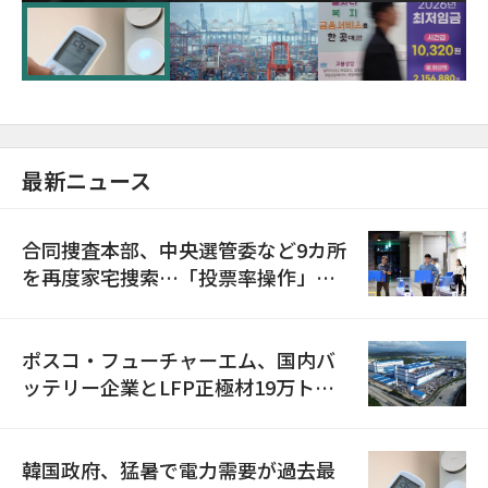
に需給対応体制を点検
最新ニュース
合同捜査本部、中央選管委など9カ所
を再度家宅捜索…「投票率操作」の
資料を確保
ポスコ・フューチャーエム、国内バ
ッテリー企業とLFP正極材19万トン
の供給契約を締結
韓国政府、猛暑で電力需要が過去最