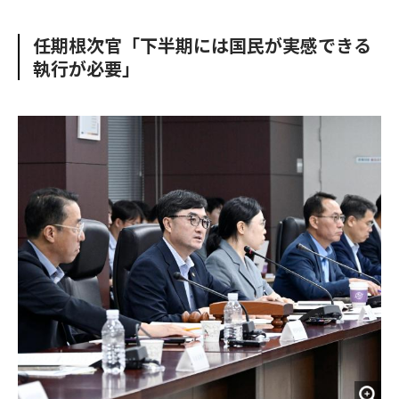
e
t
m
m
b
t
o
i
任期根次官「下半期には国民が実感できる
o
e
u
n
執行が必要」
o
r
t
k