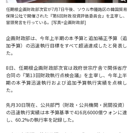
任期根企画財政部次官が7月7日午後、ソウル市鍾路区の韓国貿易
保険公社で開催された『第6回財政投資評価委員会』を主宰し、
冒頭発言を行っている。[写真=企画財政部]
企画財政部は、今年上半期の本予算と追加補正予算（追
加予算）の迅速執行目標をすべて超過達成したと発表し
た。
8日、任期根企画財政部次官は政府世宗庁舎で関係省庁
合同の『第13回財政執行点検会議』を主宰し、今年上半
期の本予算迅速執行および追加予算執行実績を点検し
た。
先月30日現在、公共部門（財政・公共機関・民間投資）
の迅速執行実績は本予算基準で416兆6000億ウォンに達
し、60.2%の執行率を記録した。