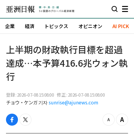
企業
経済
トピックス
オピニオン
AI PICK
上半期の財政執行目標を超過
達成…本予算416.6兆ウォン執
行
登録 : 2026-07-08 15:08:00
修正 : 2026-07-08 15:08:00
チョウ・ケンガ 기자
sunrise@ajunews.com
f
t
z
Z
a
w
o
o
c
i
o
o