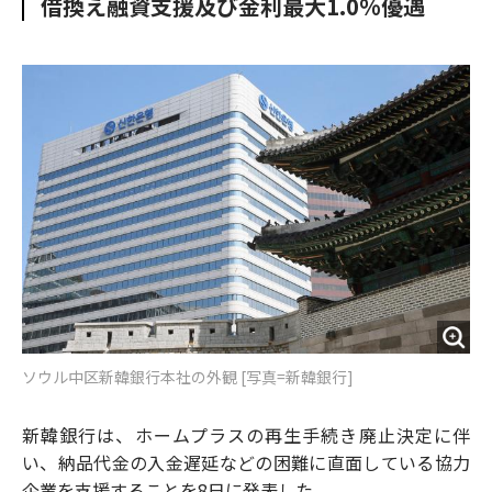
借換え融資支援及び金利最大1.0%優遇
o
e
u
n
o
r
t
k
ソウル中区新韓銀行本社の外観 [写真=新韓銀行]
新韓銀行は、ホームプラスの再生手続き廃止決定に伴
い、納品代金の入金遅延などの困難に直面している協力
企業を支援することを8日に発表した。