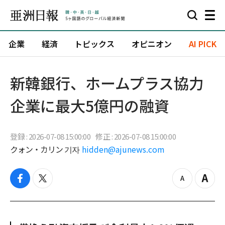
企業
経済
トピックス
オピニオン
AI PICK
新韓銀行、ホームプラス協力
企業に最大5億円の融資
登録 : 2026-07-08 15:00:00
修正 : 2026-07-08 15:00:00
クォン・カリン 기자
hidden@ajunews.com
f
t
z
Z
a
w
o
o
c
i
o
o
e
t
m
m
b
t
o
i