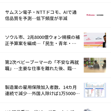
サムスン電子・NTTドコモ、AIで通
信品質を予測…低下頻度が半減
ソウル市、2兆8000億ウォン規模の補
正予算案を編成…「民生・青年・安
全」に8100億ウォンを集中投資
第2次ベビーブーマーの「不安な再就
職」…主要な仕事を離れた後、臨時
職が2倍近くに急増
製造業の雇用保険加入者数、14カ月
連続で減少…外国人除けば1万5000人
減