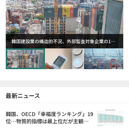
韓国建設業の構造的不況、外部監査対象企業の1割
超が「ゾンビ企業」に…5年で2.8倍増
最新ニュース
韓国、OECD「幸福度ランキング」19
位…物質的指標は最上位だが主観的
満足度は最下位