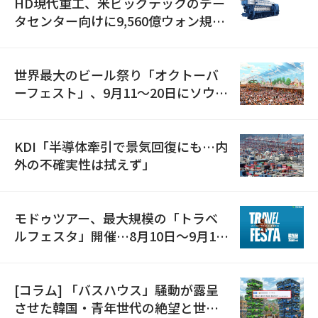
HD現代重工、米ビッグテックのデー
タセンター向けに9,560億ウォン規模
の発電設備を受注…「過去最大」
世界最大のビール祭り「オクトーバ
ーフェスト」、9月11〜20日にソウル
で開催
KDI「半導体牽引で景気回復にも…内
外の不確実性は拭えず」
モドゥツアー、最大規模の「トラベ
ルフェスタ」開催…8月10日～9月11
日
[コラム] 「バスハウス」騒動が露呈
させた韓国・青年世代の絶望と世代