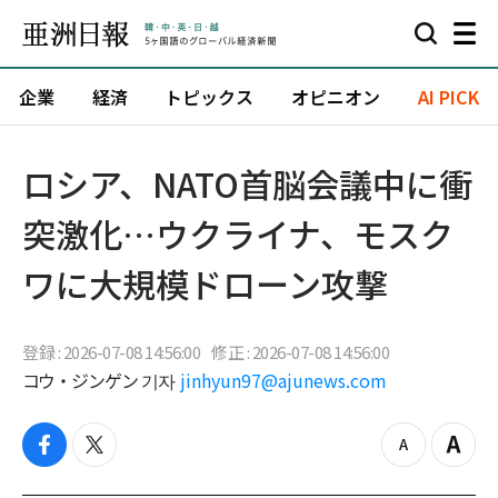
企業
経済
トピックス
オピニオン
AI PICK
ロシア、NATO首脳会議中に衝
突激化…ウクライナ、モスク
ワに大規模ドローン攻撃
登録 : 2026-07-08 14:56:00
修正 : 2026-07-08 14:56:00
コウ・ジンゲン 기자
jinhyun97@ajunews.com
f
t
z
Z
a
w
o
o
c
i
o
o