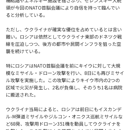
補給路やエネルギー施設を揺さぶり、ゼレンスキー大統
領が今回のNATO首脳会議により自信を持って臨んでい
ると分析している。
ただし、ウクライナが確実な優位を占めているとは言い
難い。ロシアは依然としてウクライナ東部のドネツク戦
線を圧迫しつつ、後方の都市や民間インフラを狙った空
襲を続けている。
特にロシアはNATO首脳会議を前にキイウに対して大規
模なミサイル・ドローン攻撃を行い、8日にも再びミサイ
ル攻撃を実施した。この攻撃によりキイウ市内の2つの
区域で火災が発生し、2名が負傷し、そのうち1名は病院
に搬送された。
ウクライナ当局によると、ロシアは前日にもイスカンデ
ル-M弾道ミサイルやジルコン・オニクス巡航ミサイルな
ど68発、攻撃用ドローン351機を動員してウクライナを