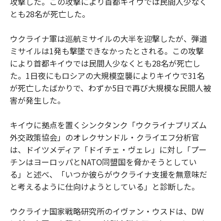
攻撃した。この攻撃により首都キイウでは民間人少なく
とも28名が死亡した。
ウクライナ軍は巡航ミサイルの大半を迎撃したが、弾道
ミサイルは1発も撃墜できなかったとされる。この攻撃
により首都キイウでは民間人少なくとも28名が死亡し
た。1日夜にもロシアの大規模空襲によりキイウで31名
が死亡したばかりで、わずか5日で再び大規模な民間人被
害が発生した。
キイウに拠点を置くシンクタンク「ウクライナプリズム
外交政策協会」のオレクサンドル・クライエフ分析官
は、ドイツメディア「ドイチェ・ヴェレ」に対し「プー
チンはヨーロッパとNATO同盟国を脅かそうとしてい
る」と述べ、「いつか彼らがウクライナ支援を無意味だ
と考えるように仕向けようとしている」と診断した。
ウクライナ国家戦略研究所のイヴァン・ウスドは、DW