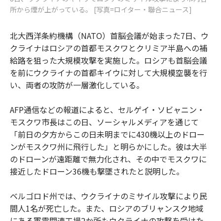
所から煙が上がっている。 [写真=ロイター・聯合ニュース]
北大西洋条約機構（NATO）首脳会議が始まった7日、ウ
クライナはロシアの首都モスクワとクリミア半島への補
給路を狙った大規模攻撃を実施した。ロシアも首脳会議
を前にウクライナの首都キイウに対して大規模空襲を行
い、両者の攻防が一層激化している。
AFP通信などの報道によると、セルゲイ・ソビャニン・
モスクワ市長はこの日、ソーシャルメディアを通じて
「前日の夕方からこの日未明までに430機以上のドロー
ンがモスクワ州に飛行した」と明らかにした。彼は大半
のドローンが遠距離で無力化され、その中でモスクワに
接近したドローン36機も撃墜されたと説明した。
ベルゴロド州では、ウクライナのミサイル攻撃により民
間人1名が死亡した。また、ロシアのブリャンスク地域
にある軍需関連工場2か所もウクライナの攻撃を受けた