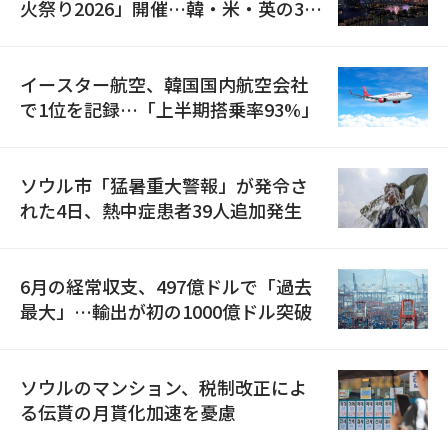
火祭り2026」開催…韓・米・英の3カ
国が参加
イースター航空、韓国国内航空会社
で1位を記録…「上半期搭乗率93%」
ソウル市「猛暑重大警報」が発令さ
れた4日、熱中症患者39人追加発生
6月の経常収支、497億ドルで「過去
最大」…輸出が初の1000億ドル突破
ソウルのマンション、税制改正によ
る伝貰の月貰化加速を憂慮