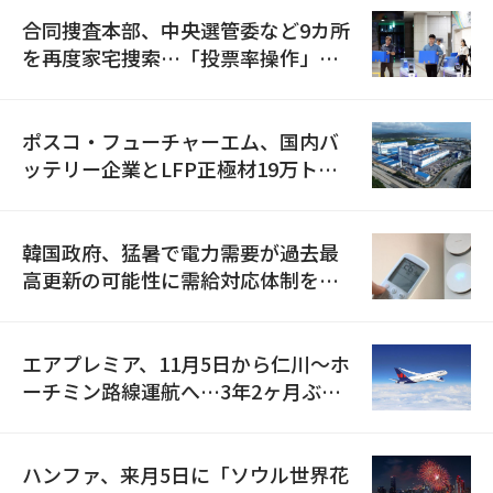
合同捜査本部、中央選管委など9カ所
を再度家宅捜索…「投票率操作」の
資料を確保
ポスコ・フューチャーエム、国内バ
ッテリー企業とLFP正極材19万トン
の供給契約を締結
韓国政府、猛暑で電力需要が過去最
高更新の可能性に需給対応体制を点
検
エアプレミア、11月5日から仁川〜ホ
ーチミン路線運航へ…3年2ヶ月ぶり
の再開
ハンファ、来月5日に「ソウル世界花