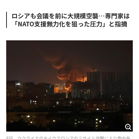
e
t
m
m
b
t
o
i
ロシアも会議を前に大規模空襲…専門家は
o
e
u
n
「NATO支援無力化を狙った圧力」と指摘
o
r
t
k
8日、ウクライナのキイウでロシアのミサイル攻撃により市内各