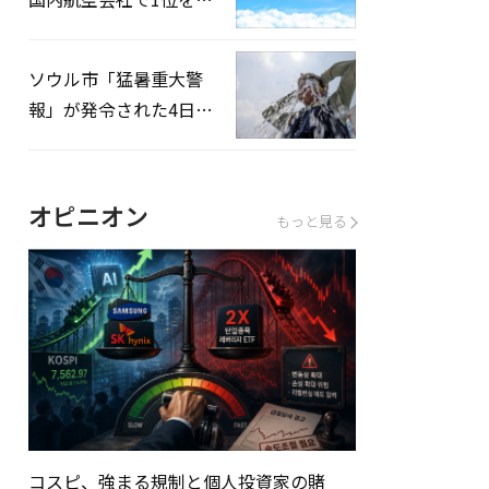
録…「上半期搭乗率
93%」
ソウル市「猛暑重大警
報」が発令された4日、
熱中症患者39人追加発
生
オピニオン
もっと見る
コスピ、強まる規制と個人投資家の賭