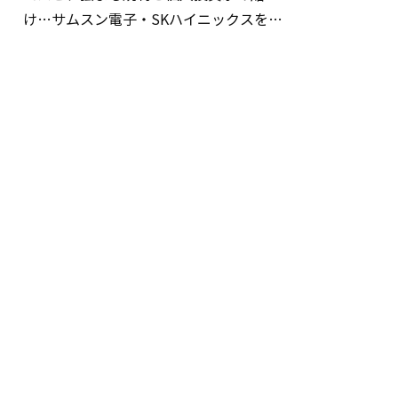
け…サムスン電子・SKハイニックスを巡
る明暗