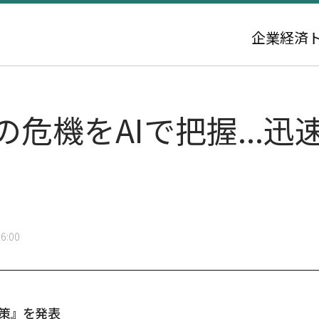
企業
経済
の危機をAIで把握...
6:00
策』を発表