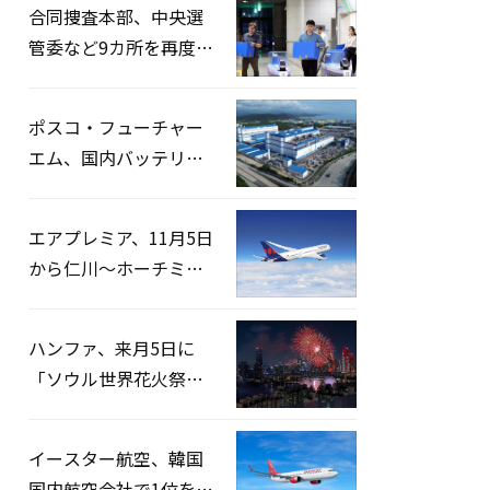
合同捜査本部、中央選
管委など9カ所を再度家
宅捜索…「投票率操
作」の資料を確保
ポスコ・フューチャー
エム、国内バッテリー
企業とLFP正極材19万ト
ンの供給契約を締結
エアプレミア、11月5日
から仁川〜ホーチミン
路線運航へ…3年2ヶ月
ぶりの再開
ハンファ、来月5日に
「ソウル世界花火祭り
2026」開催…韓・米・
英の3カ国が参加
イースター航空、韓国
国内航空会社で1位を記