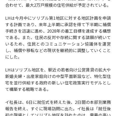
合わせて、最大2万戸規模の住宅供給が予定されている。
LHは今月中にソリプル第1地区に対する地区計画を申請
する計画であり、来年上半期に承認を得て下半期に補償
手続きを迅速に進め、2028年の着工目標を達成する構想
である。また、住民の反対や存続に関する請願が続いて
いるため、住民とのコミュニケーション協議体を運営
し、補償や移転などの現状を継続的に調整していくこと
にした。
LHはソリプル地区を、駅近の若者向け公営賃貸の拡大や
新婚夫婦・出産家庭向けの中型平面新設など、特化型住
宅を並行供給する政府の新しい住宅政策実行モデルとし
て構築する戦略である。
イ社長は、6日に就任式を終えた後、2日間の本部別業務
報告を終え、すぐに現場訪問に出た。イ社長は「就任後
初の現場としてソリプル地区を訪れたのは、需要の高い