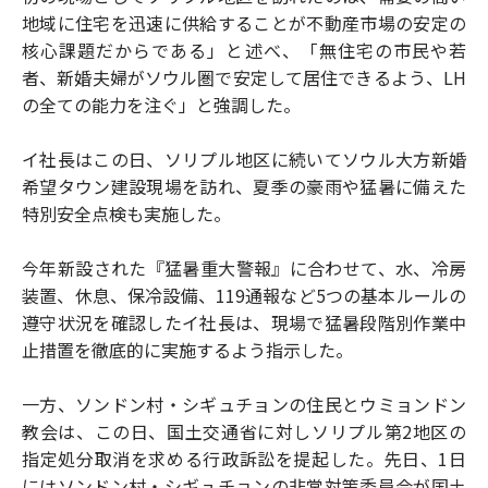
地域に住宅を迅速に供給することが不動産市場の安定の
核心課題だからである」と述べ、「無住宅の市民や若
者、新婚夫婦がソウル圏で安定して居住できるよう、LH
の全ての能力を注ぐ」と強調した。
イ社長はこの日、ソリプル地区に続いてソウル大方新婚
希望タウン建設現場を訪れ、夏季の豪雨や猛暑に備えた
特別安全点検も実施した。
今年新設された『猛暑重大警報』に合わせて、水、冷房
装置、休息、保冷設備、119通報など5つの基本ルールの
遵守状況を確認したイ社長は、現場で猛暑段階別作業中
止措置を徹底的に実施するよう指示した。
一方、ソンドン村・シギュチョンの住民とウミョンドン
教会は、この日、国土交通省に対しソリプル第2地区の
指定処分取消を求める行政訴訟を提起した。先日、1日
にはソンドン村・シギュチョンの非常対策委員会が国土