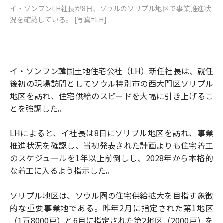
イ・ソンフンLH社長が8日、ソウルのソリプル地区で事業推進状
況を確認している。 [写真=LH]
イ・ソンフン韓国土地住宅公社（LH）新任社長は、就任
後初の現場訪問としてソウル特別市の西大門区ソリプル
地区を訪れ、住宅供給のスピードを大幅に引き上げるこ
とを強調した。
LHによると、イ社長は8日にソリプル地区を訪れ、事業
推進状況を確認し、当初発表された計画よりも住宅着工
のスケジュールを1年以上前倒しし、2028年から本格的
な着工に入るよう指示した。
ソリプル地区は、ソウル圏の住宅供給拡大を目指す象徴
的な重要事業地である。昨年2月に指定された第1地区
（1万8000戸）と6月に指定された第2地区（2000戸）を