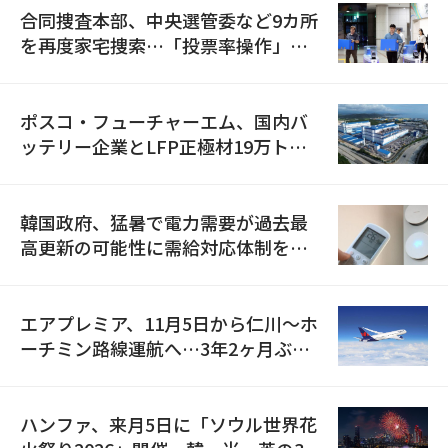
合同捜査本部、中央選管委など9カ所
を再度家宅捜索…「投票率操作」の
資料を確保
ポスコ・フューチャーエム、国内バ
ッテリー企業とLFP正極材19万トン
の供給契約を締結
韓国政府、猛暑で電力需要が過去最
高更新の可能性に需給対応体制を点
検
エアプレミア、11月5日から仁川〜ホ
ーチミン路線運航へ…3年2ヶ月ぶり
の再開
ハンファ、来月5日に「ソウル世界花