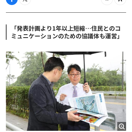
f
t
z
Z
a
w
o
o
c
i
o
o
e
t
m
m
b
t
o
i
「発表計画より1年以上短縮…住民とのコ
o
e
u
n
ミュニケーションのための協議体も運営」
o
r
t
k