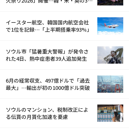
火祭り2026」開催…韓・米・英の3カ
国が参加
イースター航空、韓国国内航空会社
で1位を記録…「上半期搭乗率93%」
ソウル市「猛暑重大警報」が発令さ
れた4日、熱中症患者39人追加発生
6月の経常収支、497億ドルで「過去
最大」…輸出が初の1000億ドル突破
ソウルのマンション、税制改正によ
る伝貰の月貰化加速を憂慮