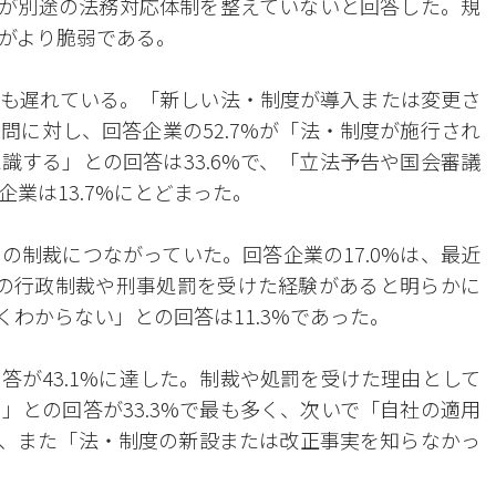
0%が別途の法務対応体制を整えていないと回答した。規
がより脆弱である。
も遅れている。「新しい法・制度が導入または変更さ
問に対し、回答企業の52.7%が「法・制度が施行され
識する」との回答は33.6%で、「立法予告や国会審議
業は13.7%にとどまった。
の制裁につながっていた。回答企業の17.0%は、最近
の行政制裁や刑事処罰を受けた経験があると明らかに
くわからない」との回答は11.3%であった。
答が43.1%に達した。制裁や処罰を受けた理由として
」との回答が33.3%で最も多く、次いで「自社の適用
3%、また「法・制度の新設または改正事実を知らなかっ