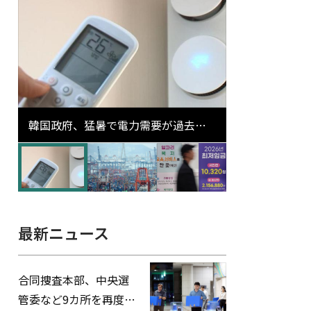
韓国政府、猛暑で電力需要が過去最
高更新の可能性に需給対応体制を点
検
最新ニュース
合同捜査本部、中央選
管委など9カ所を再度家