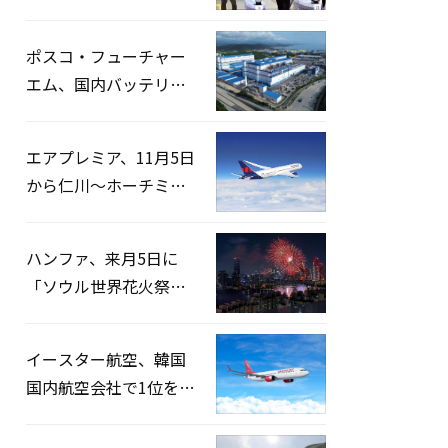
宅捜索…「投票率操
作」の資料を確保
ポスコ・フューチャー
エム、国内バッテリー
企業とLFP正極材19万ト
ンの供給契約を締結
エアプレミア、11月5日
から仁川〜ホーチミン
路線運航へ…3年2ヶ月
ぶりの再開
ハンファ、来月5日に
「ソウル世界花火祭り
2026」開催…韓・米・
英の3カ国が参加
イースター航空、韓国
国内航空会社で1位を記
録…「上半期搭乗率
93%」