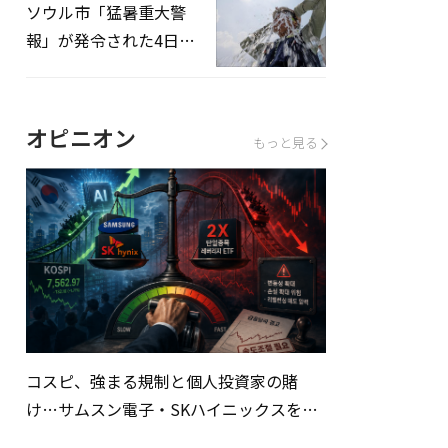
ソウル市「猛暑重大警
報」が発令された4日、
熱中症患者39人追加発
生
オピニオン
もっと見る
コスピ、強まる規制と個人投資家の賭
け…サムスン電子・SKハイニックスを巡
る明暗