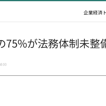
企業
経済
の75%が法務体制未整
8:00