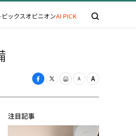
トピックス
オピニオン
AI PICK
備
注目記事