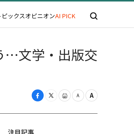
トピックス
オピニオン
AI PICK
う…文学・出版交
注目記事