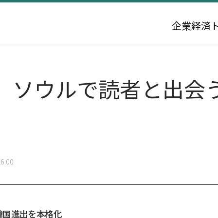
企業
経済
、ソウルで読者と出会
6:00
韓国進出を本格化