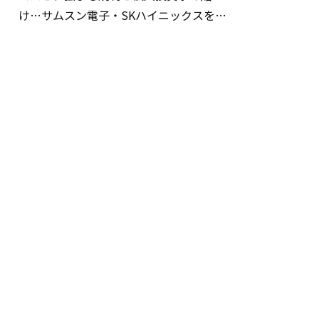
け…サムスン電子・SKハイニックスを巡
る明暗