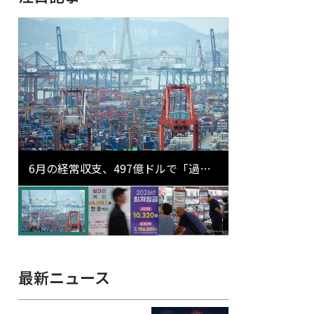
6月の経常収支、497億ドルで「過去
最大」…輸出が初の1000億ドル突破
最新ニュース