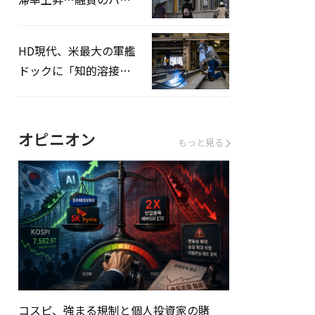
ドルはさらに高く
HD現代、米最大の軍艦
ドックに「知的溶接」
システムを導入へ
オピニオン
もっと見る
コスピ、強まる規制と個人投資家の賭