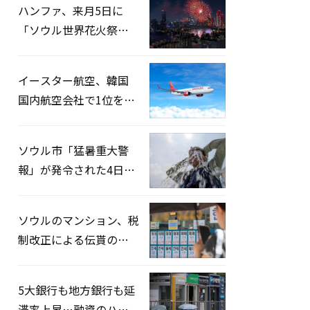
ハンファ、来月5日に
「ソウル世界花火祭り
2026」開催…韓・米・
英の3カ国が参加
イースター航空、韓国
国内航空会社で1位を記
録…「上半期搭乗率
93%」
ソウル市「猛暑重大警
報」が発令された4日、
熱中症患者39人追加発
生
ソウルのマンション、税
制改正による伝貰の月
貰化加速を憂慮
5大銀行も地方銀行も延
滞率上昇…融資のハー