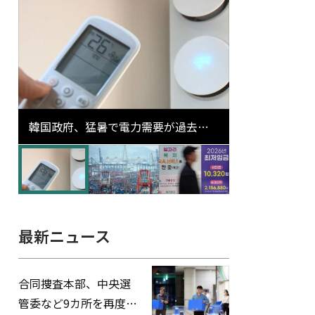
韓国政府、猛暑で電力需要が過去最
高更新の可能性に需給対応体制を点
検
最新ニュース
合同捜査本部、中央選
管委など9カ所を再度家