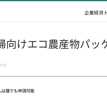
企業
経済
婦向けエコ農産物パッ
4:00
人は誰でも申請可能