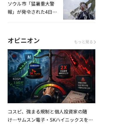
ソウル市「猛暑重大警
報」が発令された4日、
熱中症患者39人追加発
生
オピニオン
もっと見る
コスピ、強まる規制と個人投資家の賭
け…サムスン電子・SKハイニックスを巡
る明暗