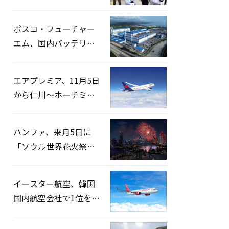
宅捜索…「投票率操
作」の資料を確保
ポスコ・フューチャー
エム、国内バッテリー
企業とLFP正極材19万ト
ンの供給契約を締結
エアプレミア、11月5日
から仁川〜ホーチミン
路線運航へ…3年2ヶ月
ぶりの再開
ハンファ、来月5日に
「ソウル世界花火祭り
2026」開催…韓・米・
英の3カ国が参加
イースター航空、韓国
国内航空会社で1位を記
録…「上半期搭乗率
93%」