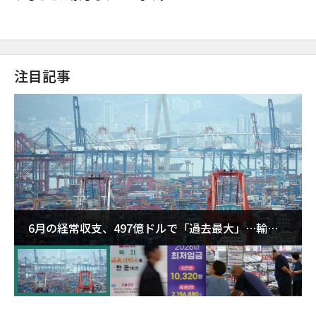
注目記事
6月の経常収支、497億ドルで「過去最大」…輸出
が初の1000億ドル突破