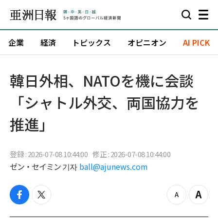
企業
経済
トピックス
オピニオン
AI PICK
韓日外相、NATOを機に会談
「シャトル外交、両国協力を
推進」
登録 : 2026-07-08 10:44:00
修正 : 2026-07-08 10:44:00
ゼン・セイミン 기자
ball@ajunews.com
f
t
z
Z
a
w
o
o
c
i
o
o