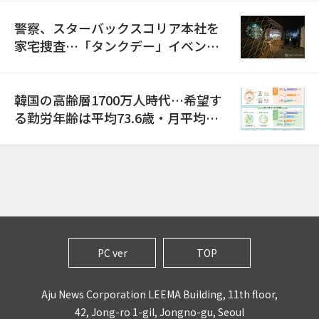
警察、スターバックスコリア本社を
家宅捜査…「タンクデー」イベント
巡り侮辱容疑
韓国の高齢層1700万人時代…希望す
る勤労年齢は平均73.6歳・月平均賃
金は300万ウォン以上
PC ver
TOP
Aju News Corporation LEEMA Building, 11th floor,
42, Jong-ro 1-gil, Jongno-gu, Seoul