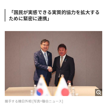
e
t
m
m
b
t
o
i
「国民が実感できる実質的協力を拡大する
o
e
u
n
ために緊密に連携」
o
r
t
k
握手する韓日外相 [写真=聯合ニュース]