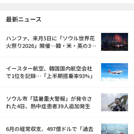
最新ニュース
ハンファ、来月5日に「ソウル世界花
火祭り2026」開催…韓・米・英の3カ
国が参加
イースター航空、韓国国内航空会社
で1位を記録…「上半期搭乗率93%」
ソウル市「猛暑重大警報」が発令さ
れた4日、熱中症患者39人追加発生
6月の経常収支、497億ドルで「過去