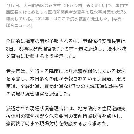
7月7日、大田市西区の正方村（正バン村）近くの甲川で、専門学
西区長をはじめとする区役所関係者が夏季の風水害対策の状況を
確認している。2024年にはここで浸水被害が発生した。[写真=
聯合ニュース]
全国的に梅雨の雨が予報される中、尹錫悦行安部長官は
8日、現場状況管理官を7つの市・道に派遣し、浸水地域
を事前に封鎖するよう指示した。
尹長官は、先行する降雨により地盤が弱化している状況
を考慮し、本日多くの雨が予報されている京畿道、忠清
南道、全羅北道、慶尚北道など7つの広域市道に課長級
の現場状況管理官を派遣した。
派遣された現場状況管理官には、地方政府の住民避難支
援体制の稼働状況や危険要因の事前措置状況を点検し、
豪雨終了時まで現場対応を徹底するよう求めた。