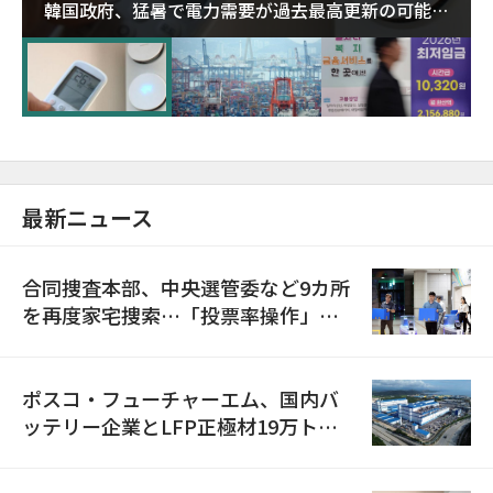
韓国政府、猛暑で電力需要が過去最高更新の可能性
に需給対応体制を点検
最新ニュース
合同捜査本部、中央選管委など9カ所
を再度家宅捜索…「投票率操作」の
資料を確保
ポスコ・フューチャーエム、国内バ
ッテリー企業とLFP正極材19万トン
の供給契約を締結