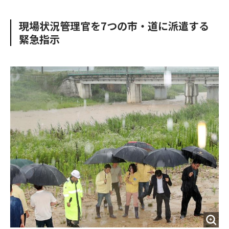
e
t
m
m
b
t
o
i
現場状況管理官を7つの市・道に派遣する
o
e
u
n
緊急指示
o
r
t
k