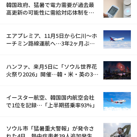
韓国政府、猛暑で電力需要が過去最
高更新の可能性に需給対応体制を点
検
エアプレミア、11月5日から仁川〜ホ
ーチミン路線運航へ…3年2ヶ月ぶり
の再開
ハンファ、来月5日に「ソウル世界花
火祭り2026」開催…韓・米・英の3カ
国が参加
イースター航空、韓国国内航空会社
で1位を記録…「上半期搭乗率93%」
ソウル市「猛暑重大警報」が発令さ
れた4日、熱中症患者39人追加発生