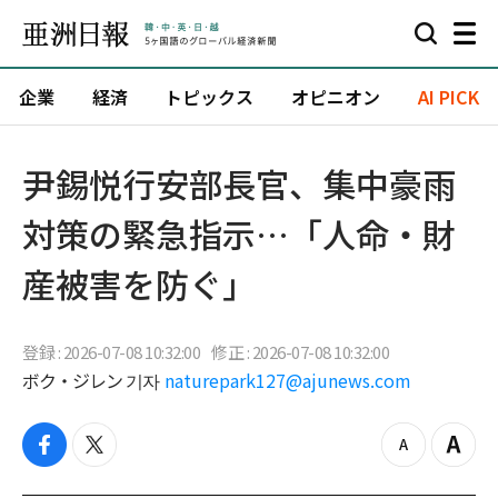
企業
経済
トピックス
オピニオン
AI PICK
尹錫悦行安部長官、集中豪雨
対策の緊急指示…「人命・財
産被害を防ぐ」
登録 : 2026-07-08 10:32:00
修正 : 2026-07-08 10:32:00
ボク・ジレン 기자
naturepark127@ajunews.com
f
t
z
Z
a
w
o
o
c
i
o
o