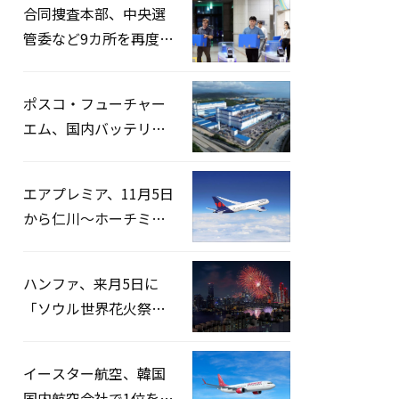
合同捜査本部、中央選
管委など9カ所を再度家
宅捜索…「投票率操
作」の資料を確保
ポスコ・フューチャー
エム、国内バッテリー
企業とLFP正極材19万ト
ンの供給契約を締結
エアプレミア、11月5日
から仁川〜ホーチミン
路線運航へ…3年2ヶ月
ぶりの再開
ハンファ、来月5日に
「ソウル世界花火祭り
2026」開催…韓・米・
英の3カ国が参加
イースター航空、韓国
国内航空会社で1位を記