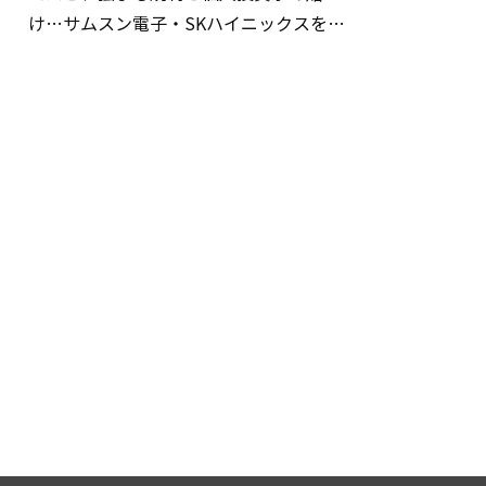
け…サムスン電子・SKハイニックスを巡
る明暗