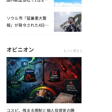
録…「上半期搭乗率
93%」
ソウル市「猛暑重大警
報」が発令された4日、
熱中症患者39人追加発
生
オピニオン
もっと見る
コスピ、強まる規制と個人投資家の賭