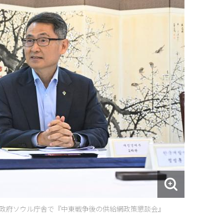
路区 政府ソウル庁舎で『中東戦争後の供給網政策懇談会』