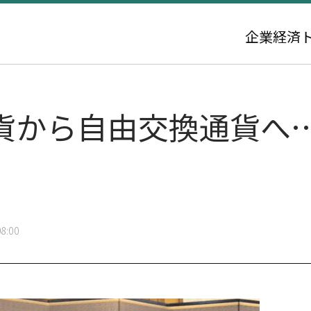
企業
経済
貨から自由交換通貨へ
8:00