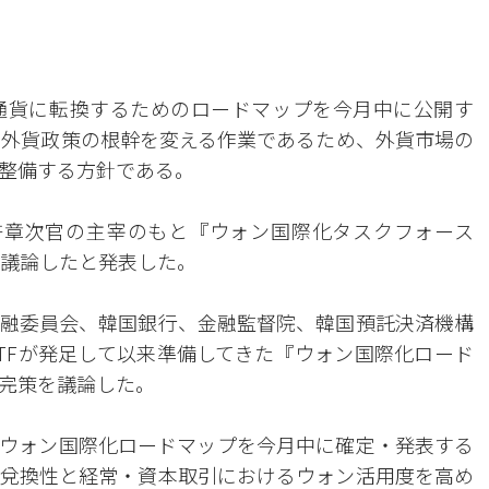
通貨に転換するためのロードマップを今月中に公開す
きた外貨政策の根幹を変える作業であるため、外貨市場の
整備する方針である。
許章次官の主宰のもと『ウォン国際化タスクフォース
を議論したと発表した。
融委員会、韓国銀行、金融監督院、韓国預託決済機構
TFが発足して以来準備してきた『ウォン国際化ロード
完策を議論した。
ウォン国際化ロードマップを今月中に確定・発表する
兌換性と経常・資本取引におけるウォン活用度を高め