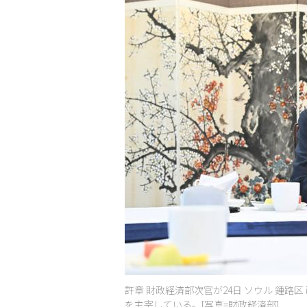
許章 財政経済部次官が24日 ソウル 鍾
を主宰している。[写真=財政経済部]