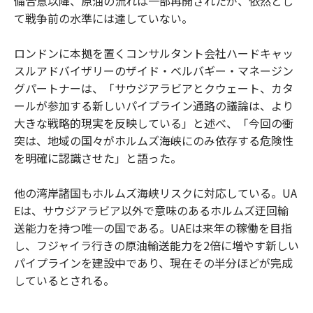
備合意以降、原油の流れは一部再開されたが、依然とし
て戦争前の水準には達していない。
ロンドンに本拠を置くコンサルタント会社ハードキャッ
スルアドバイザリーのザイド・ベルバギー・マネージン
グパートナーは、「サウジアラビアとクウェート、カタ
ールが参加する新しいパイプライン通路の議論は、より
大きな戦略的現実を反映している」と述べ、「今回の衝
突は、地域の国々がホルムズ海峡にのみ依存する危険性
を明確に認識させた」と語った。
他の湾岸諸国もホルムズ海峡リスクに対応している。UA
Eは、サウジアラビア以外で意味のあるホルムズ迂回輸
送能力を持つ唯一の国である。UAEは来年の稼働を目指
し、フジャイラ行きの原油輸送能力を2倍に増やす新しい
パイプラインを建設中であり、現在その半分ほどが完成
しているとされる。