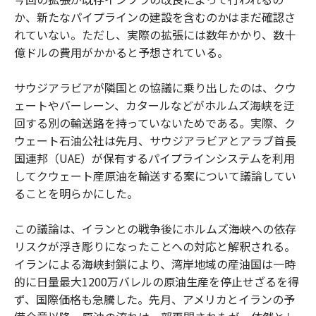
か、新たなパイプラインの建設を含むのかはまだ確認さ
れていない。ただし、実際の拡張には数年かかり、数十
億ドルの費用がかかると予想されている。
サウジアラビアが隣国との協議に乗り出したのは、クウ
ェートやバーレーン、カタールなどがホルムズ海峡を迂
回する別の輸送路を持っていないためである。実際、ク
ウェート石油公社は先月、サウジアラビアとアラブ首長
国連邦（UAE）が保有するパイプラインシステムを利用
してクウェート産原油を輸送する案について議論してい
ることを明らかにした。
この議論は、イランとの戦争後にホルムズ海峡への依存
リスクが浮き彫りになったことへの対応と解釈される。
イランによる海峡封鎖により、湾岸地域の産油国は一時
的に日量最大1200万バレルの原油生産を停止せざるを得
ず、国際価格も急騰した。先月、アメリカとイランの予