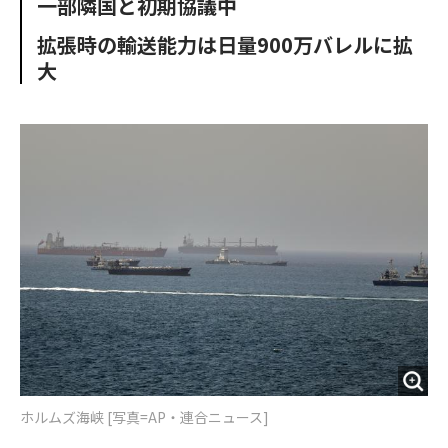
一部隣国と初期協議中
o
e
u
n
o
r
t
拡張時の輸送能力は日量900万バレルに拡
k
大
ホルムズ海峡 [写真=AP・連合ニュース]