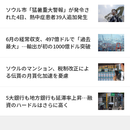
ソウル市「猛暑重大警報」が発令さ
れた4日、熱中症患者39人追加発生
6月の経常収支、497億ドルで「過去
最大」…輸出が初の1000億ドル突破
ソウルのマンション、税制改正によ
る伝貰の月貰化加速を憂慮
5大銀行も地方銀行も延滞率上昇…融
資のハードルはさらに高く