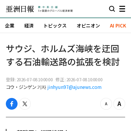
企業
経済
トピックス
オピニオン
AI PICK
サウジ、ホルムズ海峡を迂回
する石油輸送路の拡張を検討
登録 : 2026-07-08 10:00:00
修正 : 2026-07-08 10:00:00
コウ・ジンゲン 기자
jinhyun97@ajunews.com
f
t
z
Z
a
w
o
o
c
i
o
o
e
t
m
m
b
t
o
i