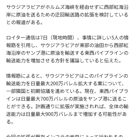
サウジアラビアがホルムズ海峡を経由せずに西部紅海沿
岸に原油を送るための迂回輸送路の拡張を検討している
との報道がある。
ロイター通信は7日（現地時間）、事情に詳しい5人の情
報筋を引用し、サウジアラビアが東部の油田から西部紅
海沿岸のヤンブ港に原油を輸送する東西パイプラインの
輸送能力を増加させる方針を議論していると伝えた。
情報筋によると、サウジアラビアはこのパイプラインの
輸送能力を日量最大200万バレル拡大する案について、
一部隣国と初期協議を進めている。現在、東西パイプラ
インは日量最大700万バレルの原油をヤンブ港に送るこ
とができる。計画通りに拡張が実施されれば、全体の輸
送能力は日量最大900万バレルまで増加する可能性があ
る。
今回の拡張が既存インフラの改良によって行われるの