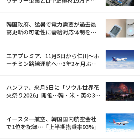
ッテリー企業とLFP正極材19万トン
の供給契約を締結
韓国政府、猛暑で電力需要が過去最
高更新の可能性に需給対応体制を点
検
エアプレミア、11月5日から仁川〜ホ
ーチミン路線運航へ…3年2ヶ月ぶり
の再開
ハンファ、来月5日に「ソウル世界花
火祭り2026」開催…韓・米・英の3カ
国が参加
イースター航空、韓国国内航空会社
で1位を記録…「上半期搭乗率93%」