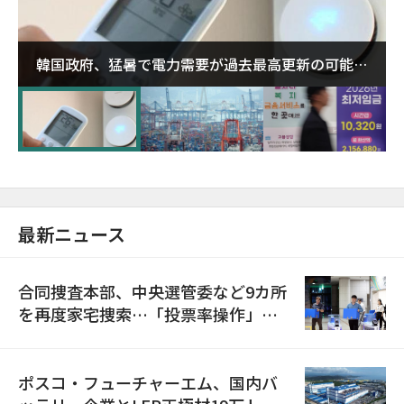
韓国政府、猛暑で電力需要が過去最高更新の可能性
に需給対応体制を点検
最新ニュース
合同捜査本部、中央選管委など9カ所
を再度家宅捜索…「投票率操作」の
資料を確保
ポスコ・フューチャーエム、国内バ