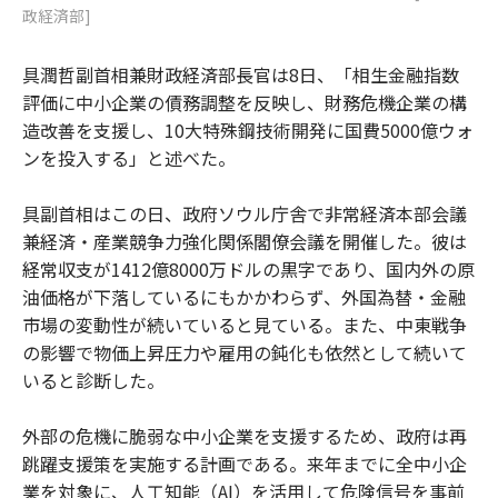
政経済部]
具潤哲副首相兼財政経済部長官は8日、「相生金融指数
評価に中小企業の債務調整を反映し、財務危機企業の構
造改善を支援し、10大特殊鋼技術開発に国費5000億ウォ
ンを投入する」と述べた。
具副首相はこの日、政府ソウル庁舎で非常経済本部会議
兼経済・産業競争力強化関係閣僚会議を開催した。彼は
経常収支が1412億8000万ドルの黒字であり、国内外の原
油価格が下落しているにもかかわらず、外国為替・金融
市場の変動性が続いていると見ている。また、中東戦争
の影響で物価上昇圧力や雇用の鈍化も依然として続いて
いると診断した。
外部の危機に脆弱な中小企業を支援するため、政府は再
跳躍支援策を実施する計画である。来年までに全中小企
業を対象に、人工知能（AI）を活用して危険信号を事前