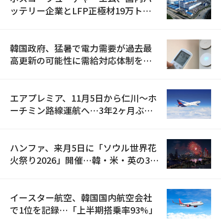
ッテリー企業とLFP正極材19万トン
の供給契約を締結
韓国政府、猛暑で電力需要が過去最
高更新の可能性に需給対応体制を点
検
エアプレミア、11月5日から仁川〜ホ
ーチミン路線運航へ…3年2ヶ月ぶり
の再開
ハンファ、来月5日に「ソウル世界花
火祭り2026」開催…韓・米・英の3カ
国が参加
イースター航空、韓国国内航空会社
で1位を記録…「上半期搭乗率93%」