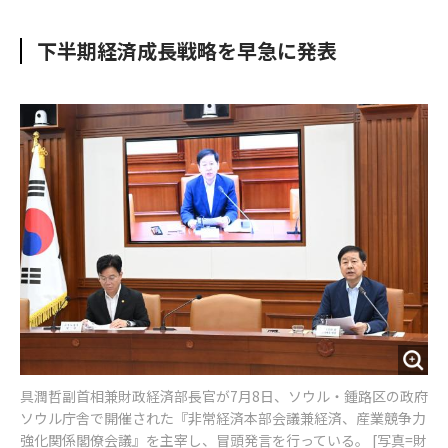
e
t
m
m
b
t
o
i
下半期経済成長戦略を早急に発表
o
e
u
n
o
r
t
k
具潤哲副首相兼財政経済部長官が7月8日、ソウル・鍾路区の政府
ソウル庁舎で開催された『非常経済本部会議兼経済、産業競争力
強化関係閣僚会議』を主宰し、冒頭発言を行っている。 [写真=財