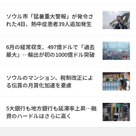
ソウル市「猛暑重大警報」が発令さ
れた4日、熱中症患者39人追加発生
6月の経常収支、497億ドルで「過去
最大」…輸出が初の1000億ドル突破
ソウルのマンション、税制改正によ
る伝貰の月貰化加速を憂慮
5大銀行も地方銀行も延滞率上昇…融
資のハードルはさらに高く