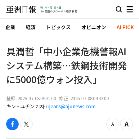
企業
経済
トピックス
オピニオン
AI PICK
具潤哲「中小企業危機警報AI
システム構築…鉄鋼技術開発
に5000億ウォン投入」
登録 : 2026-07-08 09:32:00
修正 : 2026-07-08 09:32:00
キン・ユチン 기자
ujeans@ajunews.com
f
t
z
Z
a
w
o
o
c
i
o
o