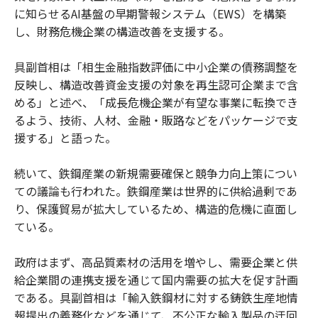
に知らせるAI基盤の早期警報システム（EWS）を構築
し、財務危機企業の構造改善を支援する。
具副首相は「相生金融指数評価に中小企業の債務調整を
反映し、構造改善資金支援の対象を再生認可企業まで含
める」と述べ、「成長危機企業が有望な事業に転換でき
るよう、技術、人材、金融・販路などをパッケージで支
援する」と語った。
続いて、鉄鋼産業の新規需要確保と競争力向上策につい
ての議論も行われた。鉄鋼産業は世界的に供給過剰であ
り、保護貿易が拡大しているため、構造的危機に直面し
ている。
政府はまず、高品質素材の活用を増やし、需要企業と供
給企業間の連携支援を通じて国内需要の拡大を促す計画
である。具副首相は「輸入鉄鋼材に対する鋳鉄生産地情
報提出の義務化などを通じて、不公正な輸入製品の迂回