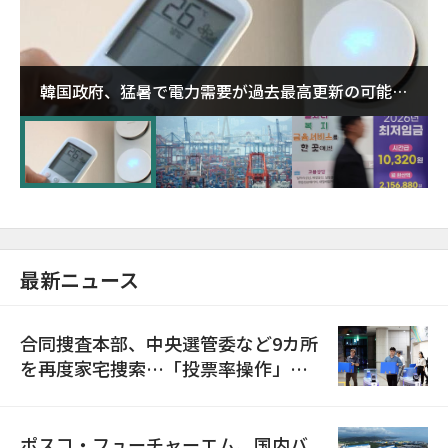
韓国政府、猛暑で電力需要が過去最高更新の可能性
に需給対応体制を点検
最新ニュース
合同捜査本部、中央選管委など9カ所
を再度家宅捜索…「投票率操作」の
資料を確保
ポスコ・フューチャーエム、国内バ