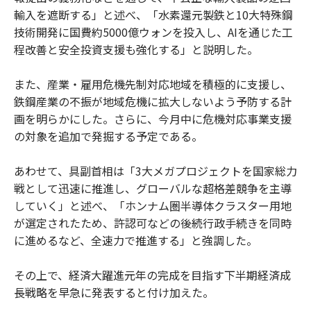
輸入を遮断する」と述べ、「水素還元製鉄と10大特殊鋼
技術開発に国費約5000億ウォンを投入し、AIを通じた工
程改善と安全投資支援も強化する」と説明した。
また、産業・雇用危機先制対応地域を積極的に支援し、
鉄鋼産業の不振が地域危機に拡大しないよう予防する計
画を明らかにした。さらに、今月中に危機対応事業支援
の対象を追加で発掘する予定である。
あわせて、具副首相は「3大メガプロジェクトを国家総力
戦として迅速に推進し、グローバルな超格差競争を主導
していく」と述べ、「ホンナム圏半導体クラスター用地
が選定されたため、許認可などの後続行政手続きを同時
に進めるなど、全速力で推進する」と強調した。
その上で、経済大躍進元年の完成を目指す下半期経済成
長戦略を早急に発表すると付け加えた。