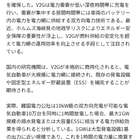
を確保した。V2Gは電力需要が低い深夜時間帯に充電を
行い、需要が集中する昼間時間帯には車両のバッテリー
内の電力を電力網に供給する双方向電力技術である。最
近、ホルムズ海峡発の地政学リスクによりエネルギー安
全保障の重要性が浮上し、V2Gが燃料供給の安定化を超
えて電力網の運用効率を向上させる手段として注目され
ている。
国内の研究機関は、V2Gが本格的に商用化されると、電
気自動車が大規模に電力網に接続され、既存の発電設備
や固定型エネルギー貯蔵装置（ESS）を補完することが
期待される。
実際、韓国電力公社は10kW級の双方向充電が可能な電
気自動車10万台を同時に1時間放電した場合、最大1GW
規模の揚水発電または大容量ESSに相当する電力供給効
果を得られると分析している。1GWは大型発電設備1基
の出力に近い規模であり、これを1時間の電力量に換算す