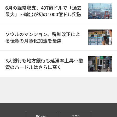
6月の経常収支、497億ドルで「過去
最大」…輸出が初の1000億ドル突破
ソウルのマンション、税制改正によ
る伝貰の月貰化加速を憂慮
5大銀行も地方銀行も延滞率上昇…融
資のハードルはさらに高く
PC ver
TOP