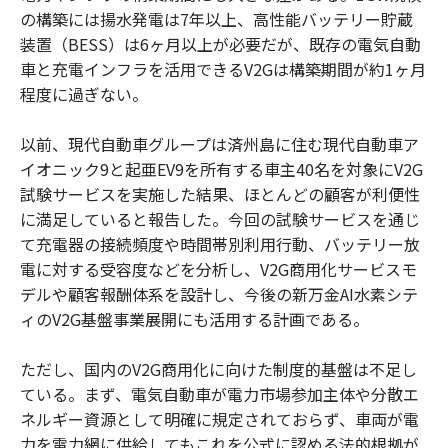
の構築には揚水発電は7年以上、高性能バッテリー貯蔵
装置（BESS）は6ヶ月以上が必要だが、既存の電気自動
車と充電インフラを活用できるV2Gは構築期間が約1ヶ月
程度に過ぎない。
以前、現代自動車グループは済州島に住む現代自動車ア
イオニック9と起亜EV9を所有する車主40名を対象にV2G
試験サービスを実施した結果、ほとんどの顧客が利便性
に満足していると報告した。今回の試験サービスを通じ
て充電器の接続頻度や時間帯別利用行動、バッテリー放
電に対する受容度などを分析し、V2G商用化サービスモ
デルや顧客報酬体系を設計し、今後の新万金AI水素シテ
ィのV2G基盤事業展開にも活用する計画である。
ただし、国内のV2G商用化に向けた制度的基盤は不足し
ている。まず、電気自動車が電力市場参加主体や分散エ
ネルギー資源として明確に規定されておらず、車両が電
力を電力網に供給してもこれを公式に認める法的根拠が