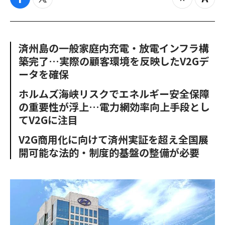
f
t
z
Z
a
w
o
o
c
i
o
o
e
t
m
m
b
t
o
i
済州島の一般家庭内充電・放電インフラ構
o
e
u
n
築完了…実際の顧客環境を反映したV2Gデ
o
r
t
k
ータを確保
ホルムズ海峡リスクでエネルギー安全保障
の重要性が浮上…電力網効率向上手段とし
てV2Gに注目
V2G商用化に向けて済州実証を超え全国展
開可能な法的・制度的基盤の整備が必要