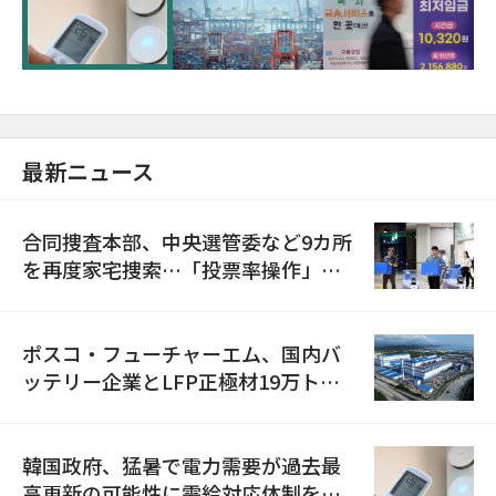
に需給対応体制を点検
最新ニュース
合同捜査本部、中央選管委など9カ所
を再度家宅捜索…「投票率操作」の
資料を確保
ポスコ・フューチャーエム、国内バ
ッテリー企業とLFP正極材19万トン
の供給契約を締結
韓国政府、猛暑で電力需要が過去最
高更新の可能性に需給対応体制を点