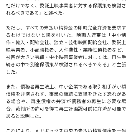
社だけでなく、委託上映事業者に対する保護策も検討さ
れるべきである」と述べた。
ただし、すべての未払い精算金の即時完全弁済を要求す
るわけではないと線を引いた。映画人連帯は「中小制
作・輸入・配給会社、独立・芸術映画配給会社、委託上
映事業者、小額債権者、人件費性・業務性債権者など、
被害が大きい零細・中小映画事業者に対しては、再生手
続きの中で別途保護策が検討されるべきである」と主張
した。
また、債務者再生法上、中小企業である取引相手が小額
債権を弁済されず、事業の継続に支障をきたす恐れがあ
る場合や、再生債権の弁済が債務者の再生に必要な場
合、裁判所の許可を得て再生計画認可前に弁済が可能で
あると説明した。
これにより、メガボックス中央の未払い精算債権を一般