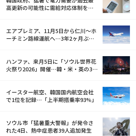
韓国政府、猛暑で電力需要が過去最
高更新の可能性に需給対応体制を点
検
エアプレミア、11月5日から仁川〜ホ
ーチミン路線運航へ…3年2ヶ月ぶり
の再開
ハンファ、来月5日に「ソウル世界花
火祭り2026」開催…韓・米・英の3カ
国が参加
イースター航空、韓国国内航空会社
で1位を記録…「上半期搭乗率93%」
ソウル市「猛暑重大警報」が発令さ
れた4日、熱中症患者39人追加発生