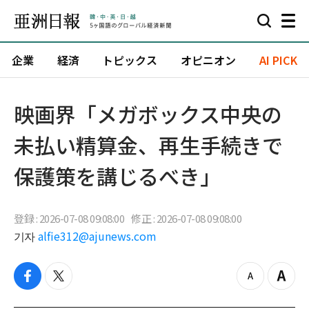
企業
経済
トピックス
オピニオン
AI PICK
映画界「メガボックス中央の
未払い精算金、再生手続きで
保護策を講じるべき」
登録 : 2026-07-08 09:08:00
修正 : 2026-07-08 09:08:00
기자
alfie312@ajunews.com
f
t
z
Z
a
w
o
o
c
i
o
o