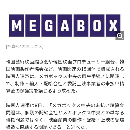
e
t
m
m
b
t
o
i
o
e
u
n
o
r
t
k
[写真=メガボックス]
韓国芸術映画館協会や韓国映画プロデューサー組合、韓
国映画製作者協会など、映画関連の15団体で構成される
映画人連帯は、メガボックス中央の再生手続きに関連し
て、制作・輸入・配給会社と委託上映事業者の未払い精
算金の保護策を講じるよう求めた。
映画人連帯は8日、「メガボックス中央の未払い精算金
問題は、個別の配給会社とメガボックス中央との単なる
債権問題ではなく、映画産業の制作・配給・上映の循環
構造に直結する問題である」と述べた。