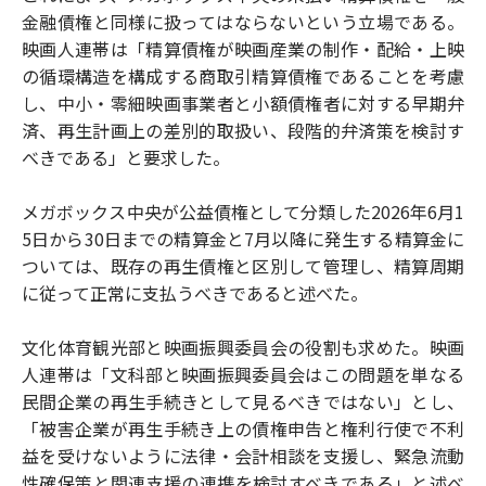
金融債権と同様に扱ってはならないという立場である。
映画人連帯は「精算債権が映画産業の制作・配給・上映
の循環構造を構成する商取引精算債権であることを考慮
し、中小・零細映画事業者と小額債権者に対する早期弁
済、再生計画上の差別的取扱い、段階的弁済策を検討す
べきである」と要求した。
メガボックス中央が公益債権として分類した2026年6月1
5日から30日までの精算金と7月以降に発生する精算金に
ついては、既存の再生債権と区別して管理し、精算周期
に従って正常に支払うべきであると述べた。
文化体育観光部と映画振興委員会の役割も求めた。映画
人連帯は「文科部と映画振興委員会はこの問題を単なる
民間企業の再生手続きとして見るべきではない」とし、
「被害企業が再生手続き上の債権申告と権利行使で不利
益を受けないように法律・会計相談を支援し、緊急流動
性確保策と関連支援の連携を検討すべきである」と述べ