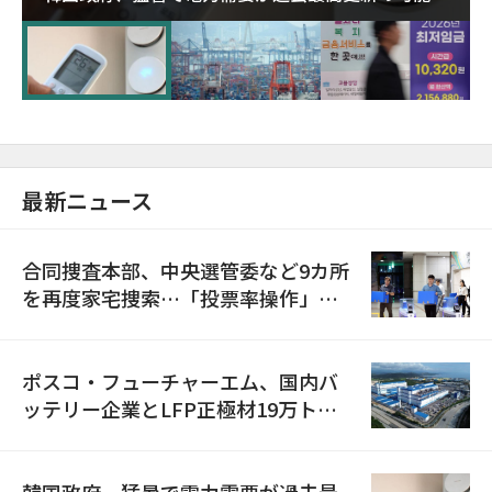
に需給対応体制を点検
最新ニュース
合同捜査本部、中央選管委など9カ所
を再度家宅捜索…「投票率操作」の
資料を確保
ポスコ・フューチャーエム、国内バ
ッテリー企業とLFP正極材19万トン
の供給契約を締結