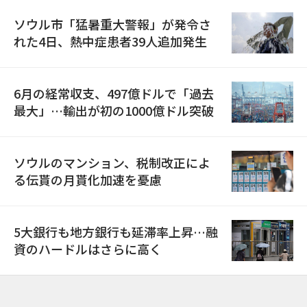
ソウル市「猛暑重大警報」が発令さ
れた4日、熱中症患者39人追加発生
6月の経常収支、497億ドルで「過去
最大」…輸出が初の1000億ドル突破
ソウルのマンション、税制改正によ
る伝貰の月貰化加速を憂慮
5大銀行も地方銀行も延滞率上昇…融
資のハードルはさらに高く