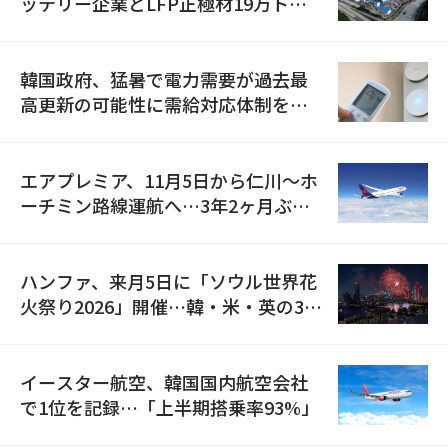
ッテリー企業とLFP正極材19万トン
の供給契約を締結
韓国政府、猛暑で電力需要が過去最
高更新の可能性に需給対応体制を点
検
エアプレミア、11月5日から仁川〜ホ
ーチミン路線運航へ…3年2ヶ月ぶり
の再開
ハンファ、来月5日に「ソウル世界花
火祭り2026」開催…韓・米・英の3カ
国が参加
イースター航空、韓国国内航空会社
で1位を記録…「上半期搭乗率93%」