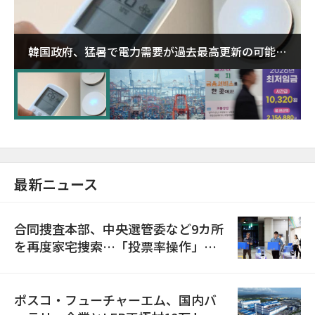
韓国政府、猛暑で電力需要が過去最高更新の可能性
に需給対応体制を点検
最新ニュース
合同捜査本部、中央選管委など9カ所
を再度家宅捜索…「投票率操作」の
資料を確保
ポスコ・フューチャーエム、国内バ