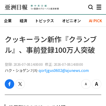
企業
経済
トピックス
オピニオン
AI PICK
クッキーラン新作『クランブ
ル』、事前登録100万人突破
登録 : 2026-07-08 14:00:00
修正 : 2026-07-08 14:00:00
ハク・ショゲン 기자
qortjgus0602@ajunews.com
f
t
z
Z
a
w
o
o
c
i
o
o
e
t
m
m
b
t
o
i