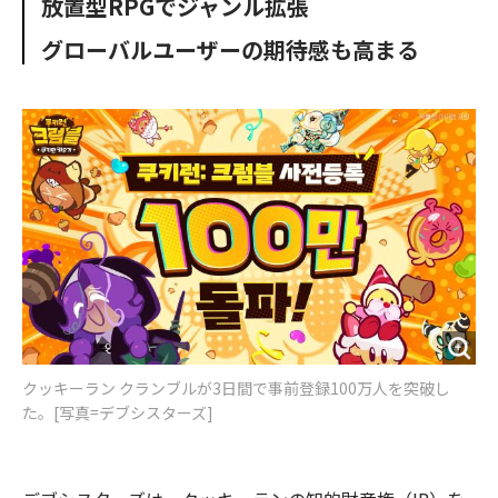
放置型RPGでジャンル拡張
o
e
u
n
o
r
t
グローバルユーザーの期待感も高まる
k
クッキーラン クランブルが3日間で事前登録100万人を突破し
た。[写真=デブシスターズ]