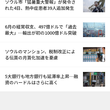
ソウル市「猛暑重大警報」が発令さ
れた4日、熱中症患者39人追加発生
6月の経常収支、497億ドルで「過去
最大」…輸出が初の1000億ドル突破
ソウルのマンション、税制改正によ
る伝貰の月貰化加速を憂慮
5大銀行も地方銀行も延滞率上昇…融
資のハードルはさらに高く