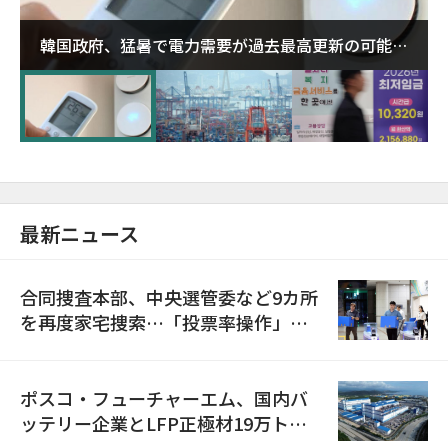
韓国政府、猛暑で電力需要が過去最高更新の可能性
に需給対応体制を点検
最新ニュース
合同捜査本部、中央選管委など9カ所
を再度家宅捜索…「投票率操作」の
資料を確保
ポスコ・フューチャーエム、国内バ
ッテリー企業とLFP正極材19万トン
の供給契約を締結