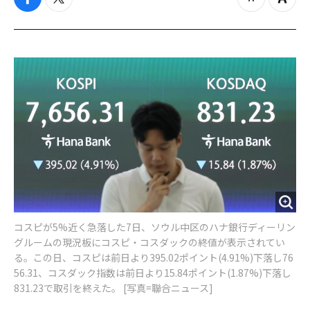
f
t
z
Z
a
w
o
o
c
i
o
o
e
t
m
m
b
t
o
i
o
e
u
n
o
r
t
k
コスピが5%近く急落した7日、ソウル中区のハナ銀行ディーリン
グルームの現況板にコスピ・コスダックの終値が表示されてい
る。この日、コスピは前日より395.02ポイント(4.91%)下落し76
56.31、コスダック指数は前日より15.84ポイント(1.87%)下落し
831.23で取引を終えた。 [写真=聯合ニュース]