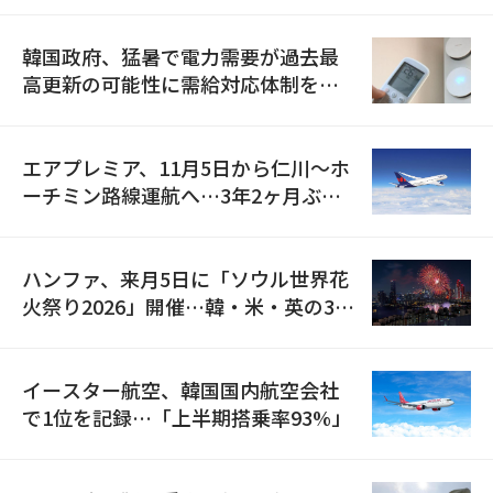
韓国政府、猛暑で電力需要が過去最
高更新の可能性に需給対応体制を点
検
エアプレミア、11月5日から仁川〜ホ
ーチミン路線運航へ…3年2ヶ月ぶり
の再開
ハンファ、来月5日に「ソウル世界花
火祭り2026」開催…韓・米・英の3カ
国が参加
イースター航空、韓国国内航空会社
で1位を記録…「上半期搭乗率93%」