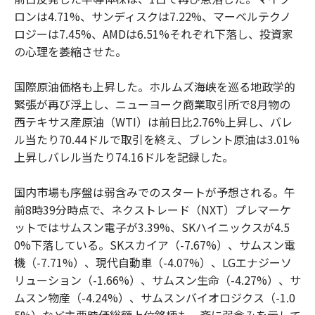
ロンは4.71%、サンディスクは7.22%、マーベルテクノ
ロジーは7.45%、AMDは6.51%それぞれ下落し、投資家
の心理を萎縮させた。
国際原油価格も上昇した。ホルムズ海峡を巡る地政学的
緊張が再び浮上し、ニューヨーク商業取引所で8月物の
西テキサス産原油（WTI）は前日比2.76%上昇し、バレ
ル当たり70.44ドルで取引を終え、ブレント原油は3.01%
上昇しバレル当たり74.16ドルを記録した。
国内市場も序盤は弱含みでのスタートが予想される。午
前8時39分時点で、ネクストレード（NXT）プレマーケ
ットではサムスン電子が3.39%、SKハイニックスが4.5
0%下落している。SKスカイア（-7.67%）、サムスン電
機（-7.71%）、現代自動車（-4.07%）、LGエナジーソ
リューション（-1.66%）、サムスン生命（-4.27%）、サ
ムスン物産（-4.24%）、サムスンバイオロジクス（-1.0
5%）など主要時価総額上位銘柄も一斉に弱含みを示して