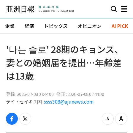
企業
経済
トピックス
オピニオン
AI PICK
'나는 솔로' 28期のキョンス、
妻との婚姻届を提出…年齢差
は13歳
登録 : 2026-07-08 07:44:00
修正 : 2026-07-08 07:44:00
テイ・セイキ 기자
ssss308@ajunews.com
f
t
z
Z
a
w
o
o
c
i
o
o