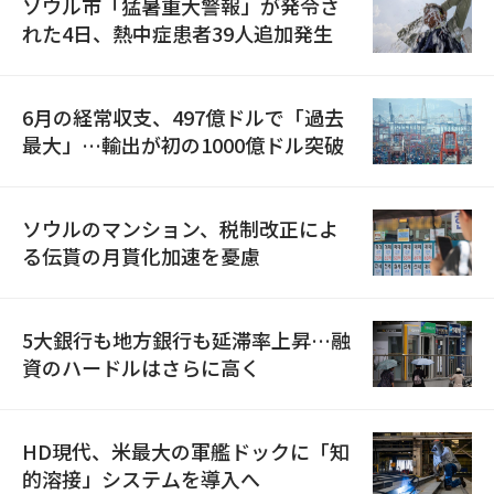
ソウル市「猛暑重大警報」が発令さ
れた4日、熱中症患者39人追加発生
6月の経常収支、497億ドルで「過去
最大」…輸出が初の1000億ドル突破
ソウルのマンション、税制改正によ
る伝貰の月貰化加速を憂慮
5大銀行も地方銀行も延滞率上昇…融
資のハードルはさらに高く
HD現代、米最大の軍艦ドックに「知
的溶接」システムを導入へ