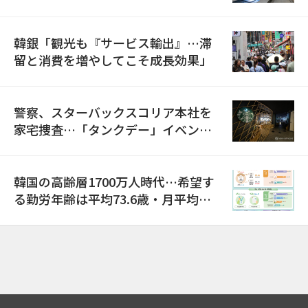
韓銀「観光も『サービス輸出』…滞
留と消費を増やしてこそ成長効果」
警察、スターバックスコリア本社を
家宅捜査…「タンクデー」イベント
巡り侮辱容疑
韓国の高齢層1700万人時代…希望す
る勤労年齢は平均73.6歳・月平均賃
金は300万ウォン以上