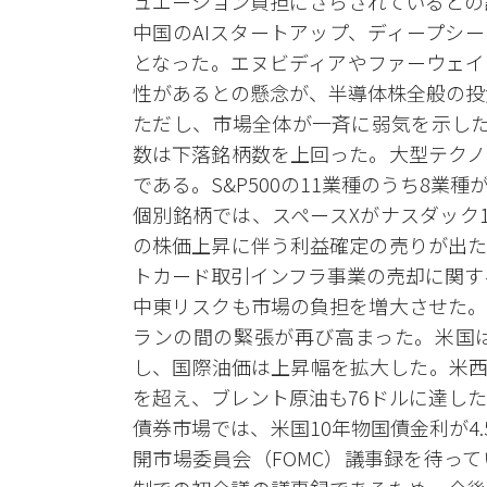
ュエーション負担にさらされているとの
中国のAIスタートアップ、ディープシ
となった。エヌビディアやファーウェイ
性があるとの懸念が、半導体株全般の投
ただし、市場全体が一斉に弱気を示した
数は下落銘柄数を上回った。大型テクノ
である。S&P500の11業種のうち8
個別銘柄では、スペースXがナスダック
の株価上昇に伴う利益確定の売りが出た
トカード取引インフラ事業の売却に関する
中東リスクも市場の負担を増大させた。
ランの間の緊張が再び高まった。米国
し、国際油価は上昇幅を拡大した。米西
を超え、ブレント原油も76ドルに達し
債券市場では、米国10年物国債金利が4
開市場委員会（FOMC）議事録を待っ