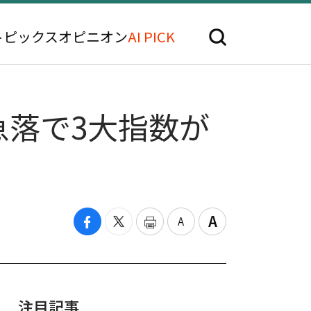
トピックス
オピニオン
AI PICK
急落で3大指数が
注目記事