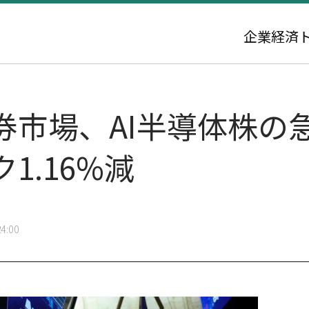
企業
経済
券市場、AI半導体株の
1.16%減
4:00