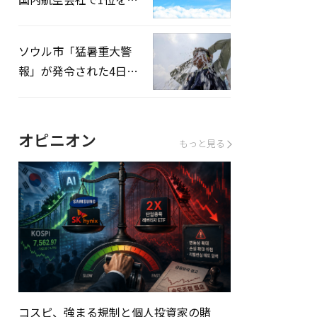
録…「上半期搭乗率
93%」
ソウル市「猛暑重大警
報」が発令された4日、
熱中症患者39人追加発
生
オピニオン
もっと見る
コスピ、強まる規制と個人投資家の賭