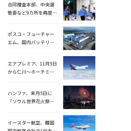
合同捜査本部、中央選
管委など9カ所を再度家
宅捜索…「投票率操
作」の資料を確保
ポスコ・フューチャー
エム、国内バッテリー
企業とLFP正極材19万ト
ンの供給契約を締結
エアプレミア、11月5日
から仁川〜ホーチミン
路線運航へ…3年2ヶ月
ぶりの再開
ハンファ、来月5日に
「ソウル世界花火祭り
2026」開催…韓・米・
英の3カ国が参加
イースター航空、韓国
国内航空会社で1位を記