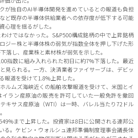
評価が出た。
ークが独自のAI半導体開発を進めているとの報道も負担
など既存の半導体供給業者への依存度が低下する可能
資心理を揺るがした。
わけではなかった。S&P500構成銘柄の中で上昇銘柄
ロジー株と半導体株の弱気が指数全体を押し下げた形
業種が下落し、産業株と素材株が弱気を示した。
100指数に組み入れられた初日に約7%下落した。最近
と見られる。一方、決済業者ファイサーブは、デビッ
報道を受けて1.8%上昇した。
ホルムズ海峡近くの船舶攻撃報道を受けて、米国とイ
はイラン産原油の販売を許可していた一般免許を撤回
テキサス産原油（WTI）は一時、バレル当たり72ドル
た。
.549%まで上昇した。投資家は8日に公開される連邦公
ている。ケビン・ウォルシュ連邦準備制度理事会議長体