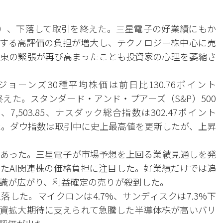
）、下落して取引を終えた。三星電子の好業績にもか
対する高評価の負担が増大し、テクノロジー株中心に売
東の緊張が再び高まったことも投資家の心理を萎縮さ
ーンズ30種平均株価は前日比130.76ポイント
取引を終えた。スタンダード・アンド・プアーズ（S&P）500
、7,503.85、ナスダック総合指数は302.47ポイント
終了した。ダウ指数は取引中に史上最高値を更新したが、上昇
あった。三星電子が市場予想を上回る業績見通しを発
たAI関連株の価格負担に注目した。好業績だけでは追
識が広がり、利益確定の売りが殺到した。
落した。マイクロンは4.7%、サンディスクは7.3%下
投資拡大期待に支えられて急騰した半導体株が高いバリ