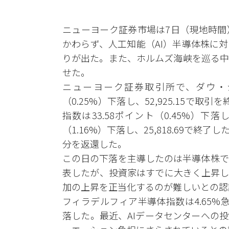
ニューヨーク証券市場は7日（現地時間
かわらず、人工知能（AI）半導体株に
りが出た。また、ホルムズ海峡を巡る中
せた。
ニューヨーク証券取引所で、ダウ・ジョ
（0.25%）下落し、52,925.15で
指数は33.58ポイント（0.45%）下落し
（1.16%）下落し、25,818.69で
分を返還した。
この日の下落を主導したのは半導体株で
表したが、投資家はすでに大きく上昇し
加の上昇を正当化するのが難しいとの認
フィラデルフィア半導体指数は4.65%急
落した。最近、AIデータセンターへの