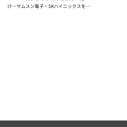
け…サムスン電子・SKハイニックスを巡
る明暗