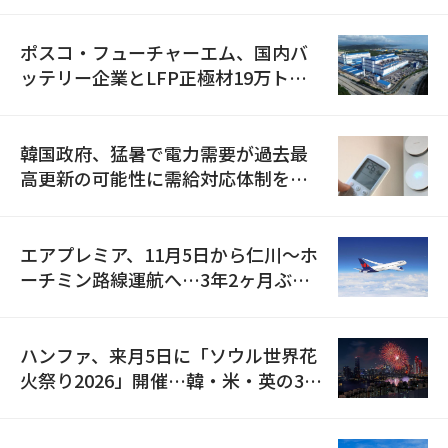
資料を確保
ポスコ・フューチャーエム、国内バ
ッテリー企業とLFP正極材19万トン
の供給契約を締結
韓国政府、猛暑で電力需要が過去最
高更新の可能性に需給対応体制を点
検
エアプレミア、11月5日から仁川〜ホ
ーチミン路線運航へ…3年2ヶ月ぶり
の再開
ハンファ、来月5日に「ソウル世界花
火祭り2026」開催…韓・米・英の3カ
国が参加