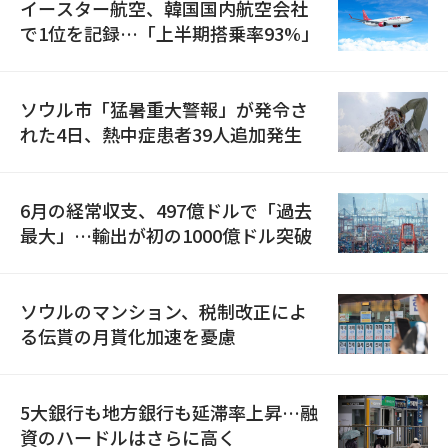
イースター航空、韓国国内航空会社
で1位を記録…「上半期搭乗率93%」
ソウル市「猛暑重大警報」が発令さ
れた4日、熱中症患者39人追加発生
6月の経常収支、497億ドルで「過去
最大」…輸出が初の1000億ドル突破
ソウルのマンション、税制改正によ
る伝貰の月貰化加速を憂慮
5大銀行も地方銀行も延滞率上昇…融
資のハードルはさらに高く