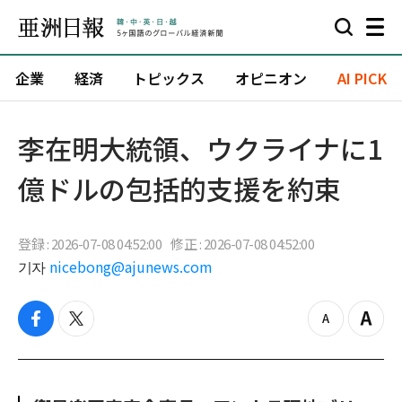
企業
経済
トピックス
オピニオン
AI PICK
李在明大統領、ウクライナに1
億ドルの包括的支援を約束
登録 : 2026-07-08 04:52:00
修正 : 2026-07-08 04:52:00
기자
nicebong@ajunews.com
f
t
z
Z
a
w
o
o
c
i
o
o
e
t
m
m
b
t
o
i