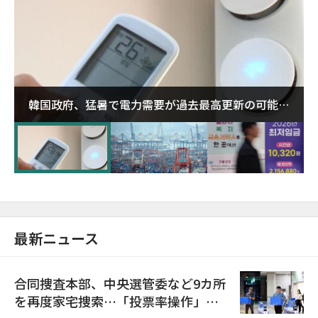
韓国政府、猛暑で電力需要が過去最高更新の可能性
に需給対応体制を点検
最新ニュース
合同捜査本部、中央選管委など9カ所
を再度家宅捜索…「投票率操作」の