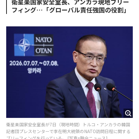
衛星楽国家安全室長、アンカラ現地ブリー
o
e
u
n
フィング…「グローバル責任強国の役割」
o
r
t
k
衛星楽国家安全室長が7日（現地時間）トルコ・アンカラの韓国
記者団プレスセンターで李在明大統領のNATO訪問日程に関する
ブリーフィングを行っている。 [写真=聯合ニュース]