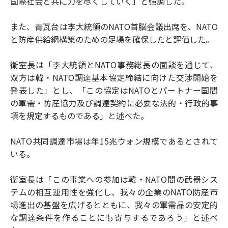
国際社会と共に力を尽くしていく」と強調した。
また、青瓦台は李大統領のNATO首脳会議出席を、NATO
と防産供給網構築のための足場を確保したと評価した。
衛室長は「李大統領とNATO事務総長の面談を通じて、
双方は韓・NATO調達基本協定締結に向けた交渉開始を
発表した」とし、「この協定はNATOとパートナー国間
の軍需・防産協力及び調達契約に必要な法的・行政的事
項を規定するものである」と述べた。
NATO共同調達市場は年15兆ウォン規模であるとされて
いる。
衛室長は「この事業への参加は韓・NATO間の武器シス
テムの相互運用性を強化し、我々の企業のNATO防産市
場進出の基盤を広げるとともに、我々の軍需品の安定的
な調達条件を作ることにも寄与するであろう」と述べ