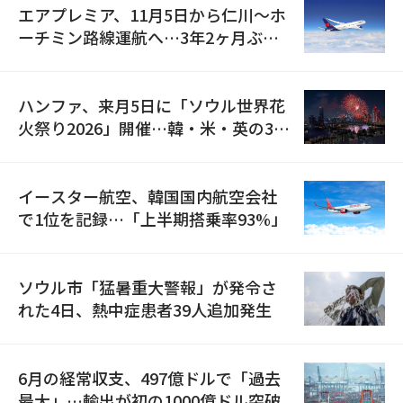
エアプレミア、11月5日から仁川〜ホ
ーチミン路線運航へ…3年2ヶ月ぶり
の再開
ハンファ、来月5日に「ソウル世界花
火祭り2026」開催…韓・米・英の3カ
国が参加
イースター航空、韓国国内航空会社
で1位を記録…「上半期搭乗率93%」
ソウル市「猛暑重大警報」が発令さ
れた4日、熱中症患者39人追加発生
6月の経常収支、497億ドルで「過去
最大」…輸出が初の1000億ドル突破