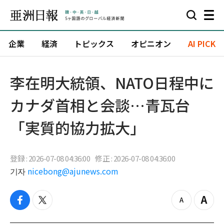
企業
経済
トピックス
オピニオン
AI PICK
李在明大統領、NATO日程中に
カナダ首相と会談…青瓦台
「実質的協力拡大」
登録 : 2026-07-08 04:36:00
修正 : 2026-07-08 04:36:00
기자
nicebong@ajunews.com
f
t
z
Z
a
w
o
o
c
i
o
o