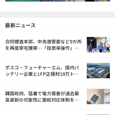
最新ニュース
合同捜査本部、中央選管委など9カ所
を再度家宅捜索…「投票率操作」の
資料を確保
ポスコ・フューチャーエム、国内バ
ッテリー企業とLFP正極材19万トン
の供給契約を締結
韓国政府、猛暑で電力需要が過去最
高更新の可能性に需給対応体制を点
検