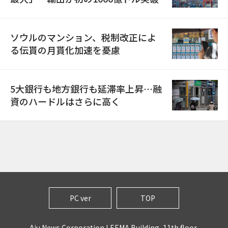
ソウルのマンション、税制改正によ
る伝貰の月貰化加速を憂慮
5大銀行も地方銀行も延滞率上昇…融
資のハードルはさらに高く
PC ver
TOP
Aju News Corporation LEEMA Building, 11th floor,