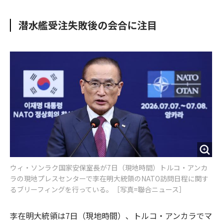
e
t
m
m
b
t
o
i
潜水艦受注失敗後の会合に注目
o
e
u
n
o
r
t
k
ウィ・ソンラク国家安保室長が7日（現地時間）トルコ・アンカ
ラの現地プレスセンターで李在明大統領のNATO訪問日程に関す
るブリーフィングを行っている。［写真=聯合ニュース］
李在明大統領は7日（現地時間）、トルコ・アンカラでマ