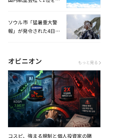
録…「上半期搭乗率
93%」
ソウル市「猛暑重大警
報」が発令された4日、
熱中症患者39人追加発
生
オピニオン
もっと見る
コスピ、強まる規制と個人投資家の賭