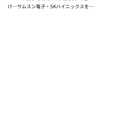
け…サムスン電子・SKハイニックスを巡
る明暗