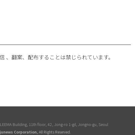
。
信 、翻案、配布することは禁じられています。
EEMA Building, 11th floor, 42, Jong-ro 1-gil, Jongno-gu, Seoul
junews Corporation
, All Rights Reserved.