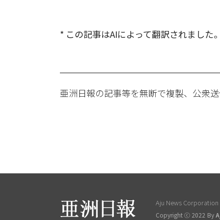
* この記事はAIによって翻訳されました
亜洲日報の記事等を無断で複製、公衆送
Aju News Corporation L
Copyright ⓒ 2022 By
A