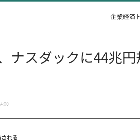
企業
経済
、ナスダックに44兆円
4:00
待される