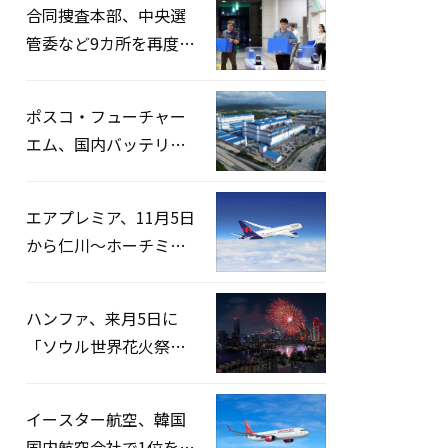
合同捜査本部、中央選
管委など9カ所を再度家
宅捜索…「投票率操
作」の資料を確保
ポスコ・フューチャー
エム、国内バッテリー
企業とLFP正極材19万ト
ンの供給契約を締結
エアプレミア、11月5日
から仁川〜ホーチミン
路線運航へ…3年2ヶ月
ぶりの再開
ハンファ、来月5日に
「ソウル世界花火祭り
2026」開催…韓・米・
英の3カ国が参加
イースター航空、韓国
国内航空会社で1位を記