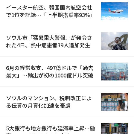
イースター航空、韓国国内航空会社
で1位を記録…「上半期搭乗率93%」
ソウル市「猛暑重大警報」が発令さ
れた4日、熱中症患者39人追加発生
6月の経常収支、497億ドルで「過去
最大」…輸出が初の1000億ドル突破
ソウルのマンション、税制改正によ
る伝貰の月貰化加速を憂慮
5大銀行も地方銀行も延滞率上昇…融