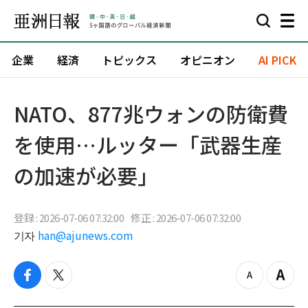
企業
経済
トピックス
オピニオン
AI PICK
NATO、877兆ウォンの防衛費
を使用…ルッター「武器生産
の加速が必要」
登録 : 2026-07-06 07:32:00
修正 : 2026-07-06 07:32:00
기자
han@ajunews.com
f
t
z
Z
a
w
o
o
c
i
o
o