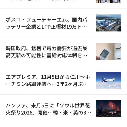
資料を確保
ポスコ・フューチャーエム、国内バ
ッテリー企業とLFP正極材19万トン
の供給契約を締結
韓国政府、猛暑で電力需要が過去最
高更新の可能性に需給対応体制を点
検
エアプレミア、11月5日から仁川〜ホ
ーチミン路線運航へ…3年2ヶ月ぶり
の再開
ハンファ、来月5日に「ソウル世界花
火祭り2026」開催…韓・米・英の3カ
国が参加