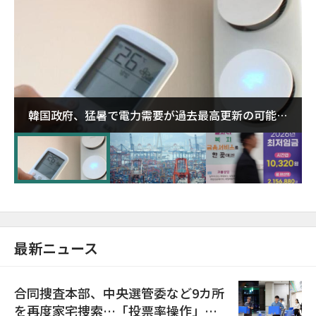
韓国政府、猛暑で電力需要が過去最高更新の可能性
に需給対応体制を点検
最新ニュース
合同捜査本部、中央選管委など9カ所
を再度家宅捜索…「投票率操作」の