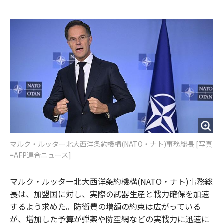
e
t
m
m
b
t
o
i
o
e
u
n
o
r
t
k
マルク・ルッター北大西洋条約機構(NATO・ナト)事務総長 [写真
=AFP連合ニュース]
マルク・ルッター北大西洋条約機構(NATO・ナト)事務総
長は、加盟国に対し、実際の武器生産と戦力確保を加速
するよう求めた。防衛費の増額の約束は広がっている
が、増加した予算が弾薬や防空網などの実戦力に迅速に