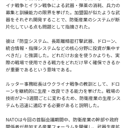
イナ戦争とイラン戦争による武器・弾薬の消耗、兵力の
募集と訓練能力の限界を挙げた。加盟国が似たような武
器をそれぞれ開発することで、防衛産業のシステムが断
片化している点も問題として指摘された。
彼は「防空システム、長距離精密打撃武器、ドローン、
統合情報・指揮システムなどの核心分野に投資が集中す
べきだ」と強調した。どれだけお金を使うかよりも、実
際の戦場で使用できる戦力をどれだけ早く確保できるか
が重要であるという意味である。
ルッター事務総長はウクライナ戦争の教訓として、ドロ
ーンを継続的に生産・改良できる能力を挙げた。戦場の
技術が2～3週間ごとに変わるため、防衛産業の生産シス
テムも迅速に適応する必要があると説明した。
NATOは今回の首脳会議期間中、防衛産業の幹部や政府
関係者が参加する産業フォーラムを開催し、武器生産拡