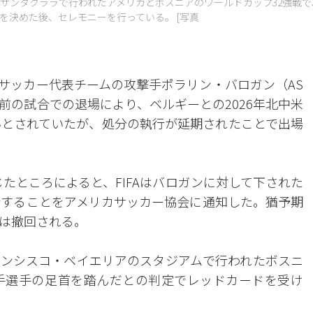
サンタクララで行われたアメリカとボスニアのワールドカップ32強戦で
を決めた後、セレモニーを行っている。 [写真
カサッカー代表チームの攻撃手ポラリン・バロガン（AS
前の試合での退場により、ベルギーとの2026年北中米
いとされていたが、処分の執行が延期されたことで出場
じたところによると、FIFAはバロガンに対して下された
予することをアメリカサッカー協会に通知した。猶予期
は撤回される。
ランシスコ・ベイエリアのスタジアムで行われたボスニ
手選手の足首を踏んだとの判定でレッドカードを受け