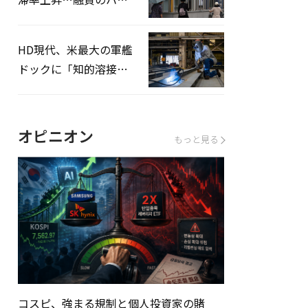
ドルはさらに高く
HD現代、米最大の軍艦
ドックに「知的溶接」
システムを導入へ
オピニオン
もっと見る
コスピ、強まる規制と個人投資家の賭