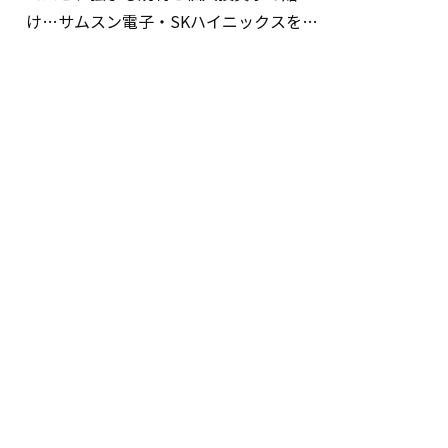
け…サムスン電子・SKハイニックスを巡
る明暗