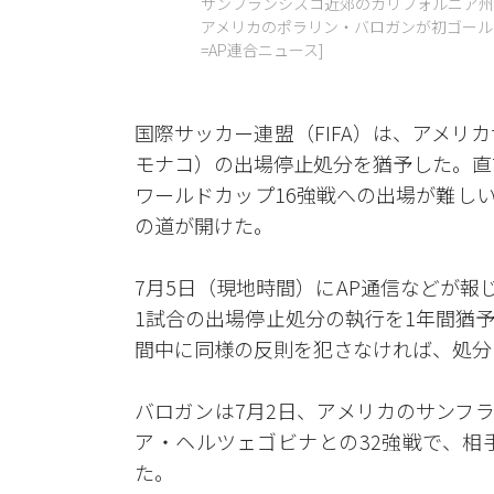
サンフランシスコ近郊のカリフォルニア州
アメリカのポラリン・バロガンが初ゴール
=AP連合ニュース]
国際サッカー連盟（FIFA）は、アメリ
モナコ）の出場停止処分を猶予した。直
ワールドカップ16強戦への出場が難し
の道が開けた。
7月5日（現地時間）にAP通信などが報
1試合の出場停止処分の執行を1年間猶
間中に同様の反則を犯さなければ、処分
バロガンは7月2日、アメリカのサンフ
ア・ヘルツェゴビナとの32強戦で、相
た。