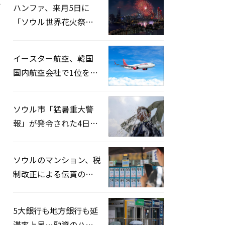
、
ハンファ、来月5日に
「ソウル世界花火祭り
2026」開催…韓・米・
英の3カ国が参加
イースター航空、韓国
国内航空会社で1位を記
録…「上半期搭乗率
93%」
ソウル市「猛暑重大警
報」が発令された4日、
熱中症患者39人追加発
生
ソウルのマンション、税
制改正による伝貰の月
貰化加速を憂慮
5大銀行も地方銀行も延
滞率上昇…融資のハー