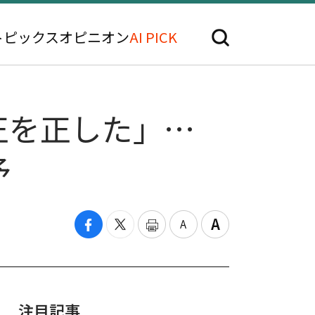
トピックス
オピニオン
AI PICK
正を正した」…
予
注目記事