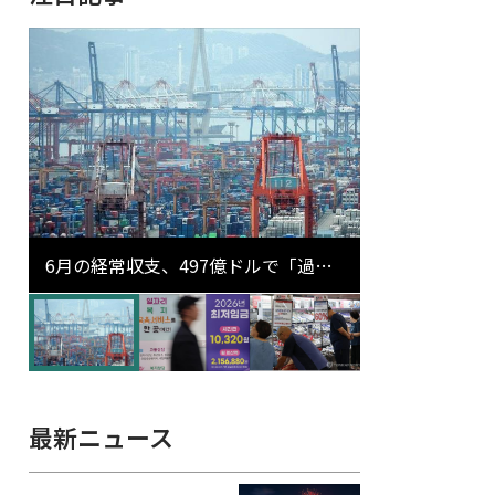
6月の経常収支、497億ドルで「過去
最大」…輸出が初の1000億ドル突破
最新ニュース