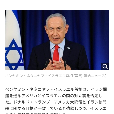
e
t
m
m
b
t
o
i
o
e
u
n
o
r
t
k
ベンヤミン・ネタニヤフ・イスラエル首相 [写真=連合ニュース]
ベンヤミン・ネタニヤフ・イスラエル首相は、イラン問
題を巡るアメリカとイスラエルの間の対立説を否定し
た。ドナルド・トランプ・アメリカ大統領とイラン核問
題に関する目標が一致していると強調しつつ、イスラエ