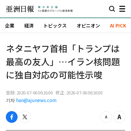
企業
経済
トピックス
オピニオン
AI PICK
ネタニヤフ首相「トランプは
最高の友人」…イラン核問題
に独自対応の可能性示唆
登録 : 2026-07-06 06:16:00
修正 : 2026-07-06 06:16:00
기자
han@ajunews.com
f
t
z
Z
a
w
o
o
c
i
o
o