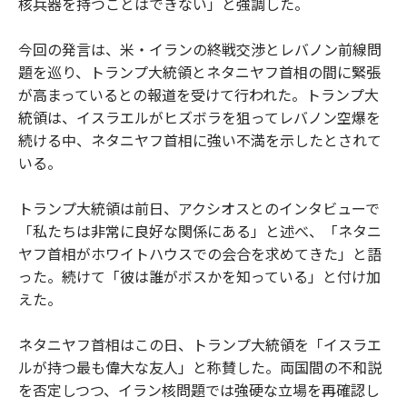
核兵器を持つことはできない」と強調した。
今回の発言は、米・イランの終戦交渉とレバノン前線問
題を巡り、トランプ大統領とネタニヤフ首相の間に緊張
が高まっているとの報道を受けて行われた。トランプ大
統領は、イスラエルがヒズボラを狙ってレバノン空爆を
続ける中、ネタニヤフ首相に強い不満を示したとされて
いる。
トランプ大統領は前日、アクシオスとのインタビューで
「私たちは非常に良好な関係にある」と述べ、「ネタニ
ヤフ首相がホワイトハウスでの会合を求めてきた」と語
った。続けて「彼は誰がボスかを知っている」と付け加
えた。
ネタニヤフ首相はこの日、トランプ大統領を「イスラエ
ルが持つ最も偉大な友人」と称賛した。両国間の不和説
を否定しつつ、イラン核問題では強硬な立場を再確認し