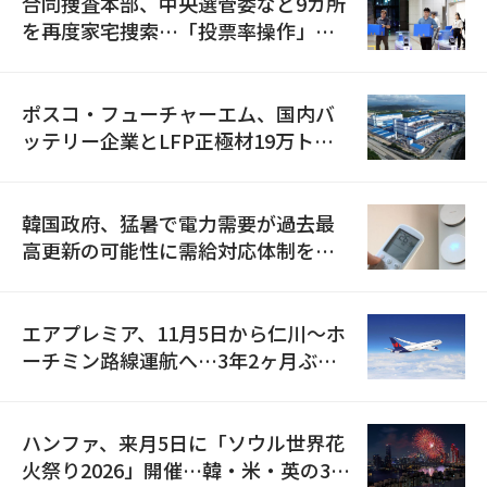
合同捜査本部、中央選管委など9カ所
を再度家宅捜索…「投票率操作」の
資料を確保
ポスコ・フューチャーエム、国内バ
ッテリー企業とLFP正極材19万トン
の供給契約を締結
韓国政府、猛暑で電力需要が過去最
高更新の可能性に需給対応体制を点
検
エアプレミア、11月5日から仁川〜ホ
ーチミン路線運航へ…3年2ヶ月ぶり
の再開
ハンファ、来月5日に「ソウル世界花
火祭り2026」開催…韓・米・英の3カ