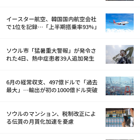
国が参加
イースター航空、韓国国内航空会社
で1位を記録…「上半期搭乗率93%」
ソウル市「猛暑重大警報」が発令さ
れた4日、熱中症患者39人追加発生
6月の経常収支、497億ドルで「過去
最大」…輸出が初の1000億ドル突破
ソウルのマンション、税制改正によ
る伝貰の月貰化加速を憂慮